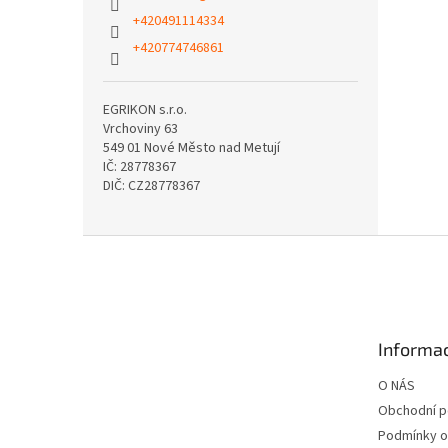
+420491114334
+420774746861
EGRIKON s.r.o.
Vrchoviny 63
549 01 Nové Město nad Metují
IČ: 28778367
DIČ: CZ28778367
Z
á
p
a
t
Informac
í
O NÁS
Obchodní 
Podmínky o