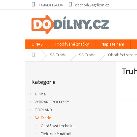
Přejít
+420491114334
obchod@egrikon.cz
na
obsah
O NÁS
Prodávané značky
Napište nám
Domů
SA Trade
SA Trade
Obráběcí stroje
P
Truh
o
Přeskočit
s
Kategorie
kategorie
t
r
XTline
a
VYBRANÉ POLOŽKY
n
TOPLAND
n
í
SA Trade
p
Garážová technika
a
Elektrické nářadí