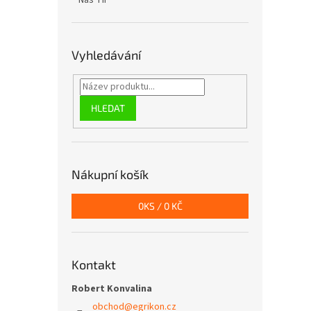
Náš TIP
Vyhledávání
HLEDAT
Nákupní košík
0
KS /
0 KČ
Kontakt
Robert Konvalina
obchod
@
egrikon.cz