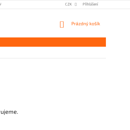
DAJŮ GDPR
MOJE OBJEDNÁVKA
CZK
Přihlášení
NÁKUPNÍ
Prázdný košík
KOŠÍK
vujeme.