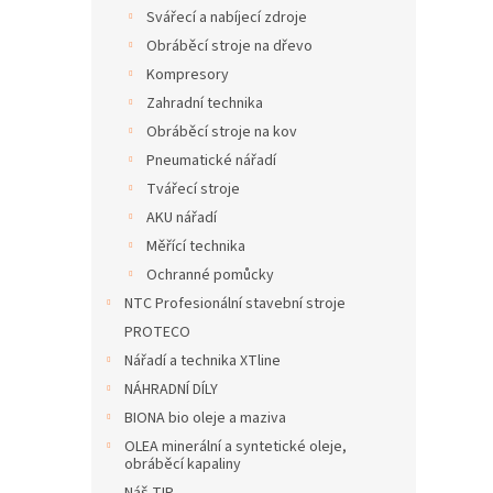
n
Svářecí a nabíjecí zdroje
e
Obráběcí stroje na dřevo
l
Kompresory
Zahradní technika
Obráběcí stroje na kov
Pneumatické nářadí
Tvářecí stroje
AKU nářadí
Měřící technika
Ochranné pomůcky
NTC Profesionální stavební stroje
PROTECO
Nářadí a technika XTline
NÁHRADNÍ DÍLY
BIONA bio oleje a maziva
OLEA minerální a syntetické oleje,
obráběcí kapaliny