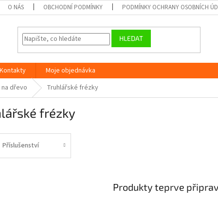
O NÁS
OBCHODNÍ PODMÍNKY
PODMÍNKY OCHRANY OSOBNÍCH Ú
HLEDAT
Kontakty
Moje objednávka
 na dřevo
Truhlářské frézky
lářské frézky
Příslušenství
Produkty teprve připra