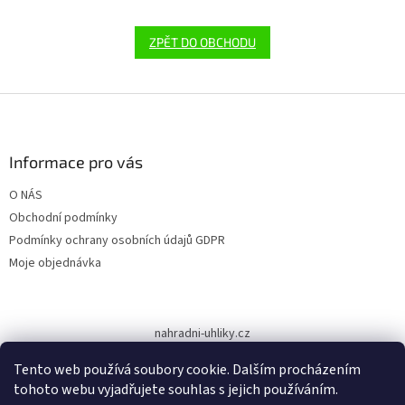
ZPĚT DO OBCHODU
Z
á
p
a
Informace pro vás
t
O NÁS
í
Obchodní podmínky
Podmínky ochrany osobních údajů GDPR
Moje objednávka
nahradni-uhliky.cz
Tento web používá soubory cookie. Dalším procházením
tohoto webu vyjadřujete souhlas s jejich používáním.