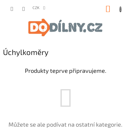
Přejít
NÁKUP
na
CZK
obsah
KOŠÍK
Úchylkoměry
Produkty teprve připravujeme.
Můžete se ale podívat na ostatní kategorie.