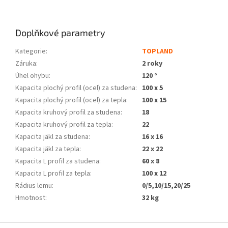
Doplňkové parametry
Kategorie
:
TOPLAND
Záruka
:
2 roky
Úhel ohybu
:
120 °
Kapacita plochý profil (ocel) za studena
:
100 x 5
Kapacita plochý profil (ocel) za tepla
:
100 x 15
Kapacita kruhový profil za studena
:
18
Kapacita kruhový profil za tepla
:
22
Kapacita jäkl za studena
:
16 x 16
Kapacita jäkl za tepla
:
22 x 22
Kapacita L profil za studena
:
60 x 8
Kapacita L profil za tepla
:
100 x 12
Rádius lemu
:
0/5,10/15,20/25
Hmotnost
:
32 kg
Z