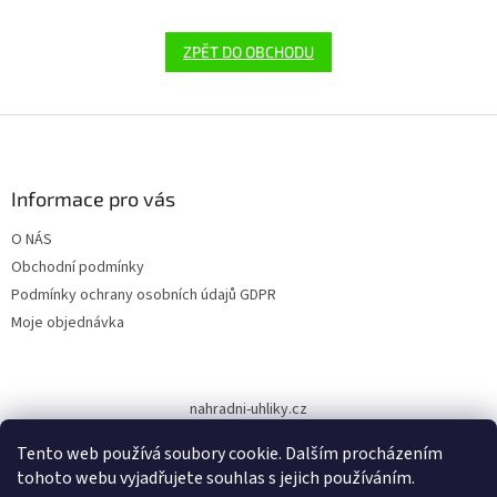
ZPĚT DO OBCHODU
Z
á
p
a
Informace pro vás
t
O NÁS
í
Obchodní podmínky
Podmínky ochrany osobních údajů GDPR
Moje objednávka
nahradni-uhliky.cz
Tento web používá soubory cookie. Dalším procházením
tohoto webu vyjadřujete souhlas s jejich používáním.