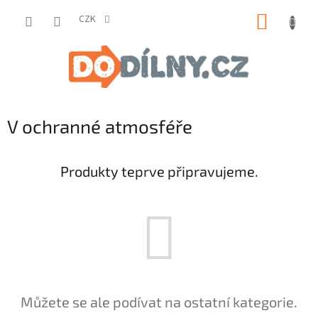
Přejít
NÁKUP
na
CZK
obsah
KOŠÍK
V ochranné atmosféře
Produkty teprve připravujeme.
Můžete se ale podívat na ostatní kategorie.