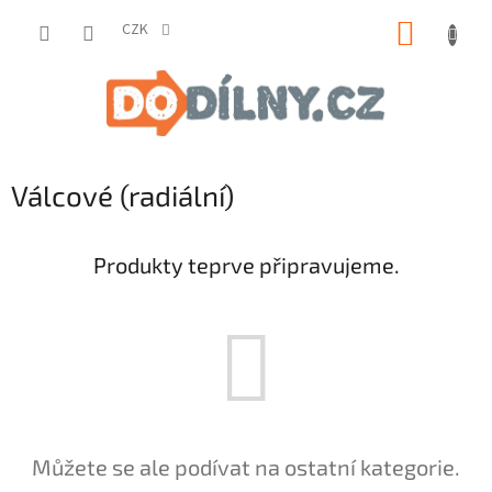
Přejít
NÁKUP
na
CZK
obsah
KOŠÍK
Válcové (radiální)
Produkty teprve připravujeme.
Můžete se ale podívat na ostatní kategorie.