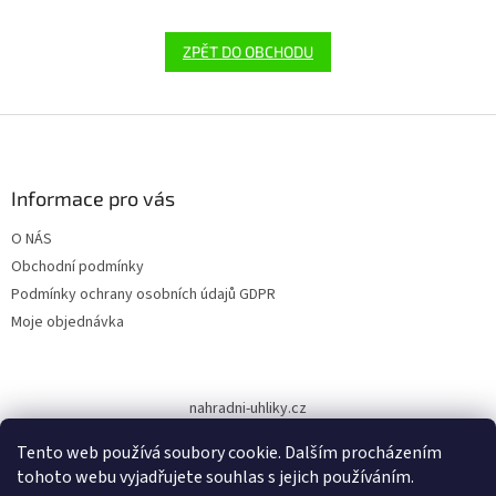
ZPĚT DO OBCHODU
Z
á
p
a
Informace pro vás
t
O NÁS
í
Obchodní podmínky
Podmínky ochrany osobních údajů GDPR
Moje objednávka
nahradni-uhliky.cz
Tento web používá soubory cookie. Dalším procházením
tohoto webu vyjadřujete souhlas s jejich používáním.