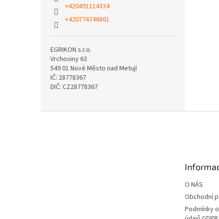
+420491114334
+420774746861
EGRIKON s.r.o.
Vrchoviny 63
549 01 Nové Město nad Metují
IČ: 28778367
DIČ: CZ28778367
Z
á
p
a
t
Informac
í
O NÁS
Obchodní 
Podmínky o
údajů GDPR