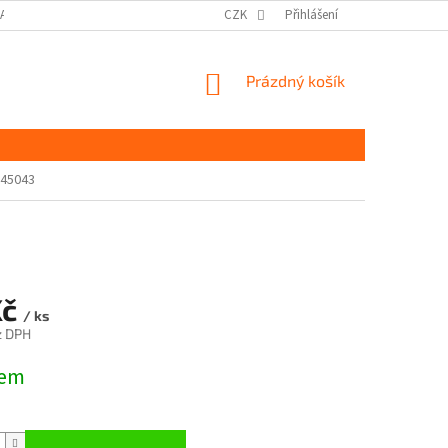
DAJŮ GDPR
MOJE OBJEDNÁVKA
CZK
Přihlášení
NÁKUPNÍ
Prázdný košík
KOŠÍK
 45043
Kč
/ ks
z DPH
dem