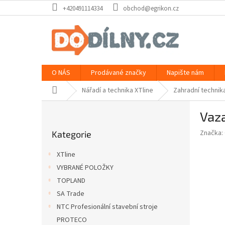
Přejít
+420491114334
obchod@egrikon.cz
na
obsah
O NÁS
Prodávané značky
Napište nám
Domů
Nářadí a technika XTline
Zahradní technik
P
Vaz
o
Přeskočit
s
Značka:
Kategorie
kategorie
t
r
XTline
a
VYBRANÉ POLOŽKY
n
TOPLAND
n
í
SA Trade
p
NTC Profesionální stavební stroje
a
PROTECO