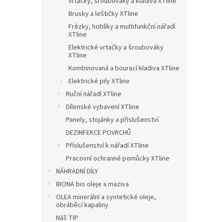
Vrtačky, šroubováky a kladiva XTline
Brusky a leštičky XTline
Frézky, hoblíky a multifunkční nářadí
XTline
Elektrické vrtačky a šroubováky
XTline
Kombinovaná a bourací kladiva XTline
Elektrické pily XTline
Ruční nářadí XTline
Dílenské vybavení XTline
Panely, stojánky a příslušenství
DEZINFEKCE POVRCHŮ
Příslušenství k nářadí XTline
Pracovní ochranné pomůcky XTline
NÁHRADNÍ DÍLY
BIONA bio oleje a maziva
OLEA minerální a syntetické oleje,
obráběcí kapaliny
Náš TIP