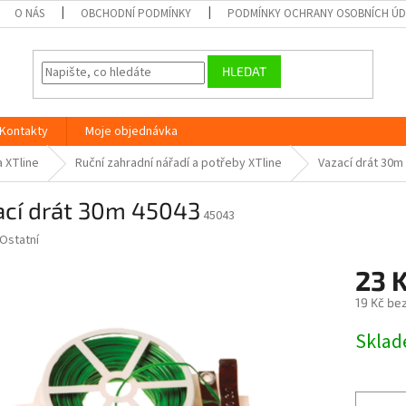
O NÁS
OBCHODNÍ PODMÍNKY
PODMÍNKY OCHRANY OSOBNÍCH Ú
HLEDAT
Kontakty
Moje objednávka
a XTline
Ruční zahradní nářadí a potřeby XTline
Vazací drát 30m
ací drát 30m 45043
45043
Ostatní
23 
19 Kč be
Měrná
Skla
cena: