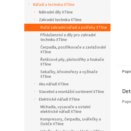
n
Nářadí a technika XTline
e
Náhradní díly XTline
l
Zahradní technika XTline
Ruční zahradní nářadí a potřeby XTline
Příslušenství a díly pro zahradní
techniku XTline
Čerpadla, postřikovače a zavlažování
XTline
Řetězové pily, plotostřihy a foukače
XTline
Popi
Sekačky, křovinořezy a vyžínače
XTline
Aku nářadí XTline
Det
Stavební a montážní sortiment XTline
Elektrické nářadí XTline
Popi
Míchadla, vysavače a ostatní
elektrické nářadí XTline
Kompresory, čerpadla, svářečky a
čističe XTline