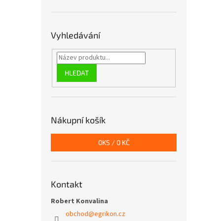
Vyhledávání
HLEDAT
Nákupní košík
0
KS /
0 KČ
Kontakt
Robert Konvalina
obchod
@
egrikon.cz