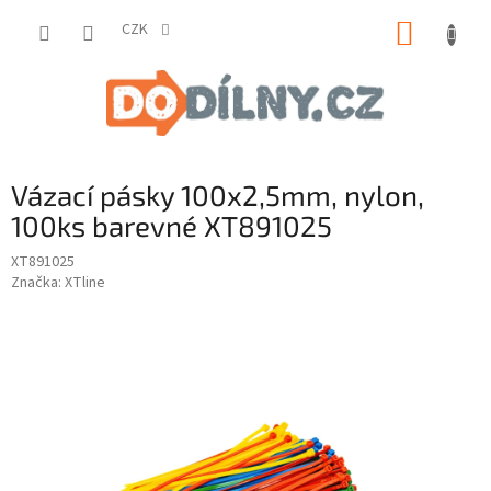
Přejít
NÁKUP
na
CZK
obsah
KOŠÍK
Vázací pásky 100x2,5mm, nylon,
100ks barevné XT891025
XT891025
Značka:
XTline