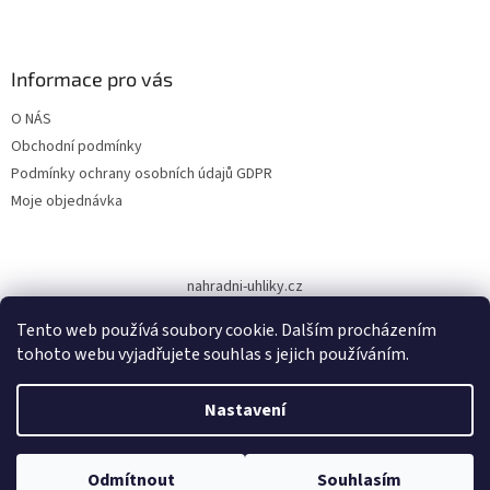
Z
á
p
a
Informace pro vás
t
O NÁS
í
Obchodní podmínky
Podmínky ochrany osobních údajů GDPR
Moje objednávka
nahradni-uhliky.cz
Tento web používá soubory cookie. Dalším procházením
tohoto webu vyjadřujete souhlas s jejich používáním.
Vytvořil Shoptet
Nastavení
Copyright 2026
www.dodilny.cz
. Všechna práva vyhrazena.
Upravit
Odmítnout
Souhlasím
nastavení cookies