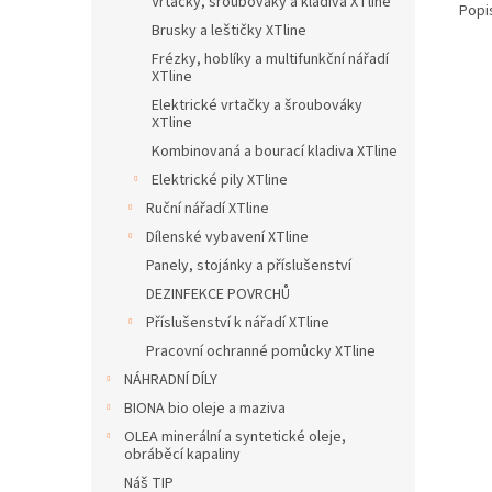
Vrtačky, šroubováky a kladiva XTline
Popi
Brusky a leštičky XTline
Frézky, hoblíky a multifunkční nářadí
XTline
Elektrické vrtačky a šroubováky
XTline
Kombinovaná a bourací kladiva XTline
Elektrické pily XTline
Ruční nářadí XTline
Dílenské vybavení XTline
Panely, stojánky a příslušenství
DEZINFEKCE POVRCHŮ
Příslušenství k nářadí XTline
Pracovní ochranné pomůcky XTline
NÁHRADNÍ DÍLY
BIONA bio oleje a maziva
OLEA minerální a syntetické oleje,
obráběcí kapaliny
Náš TIP