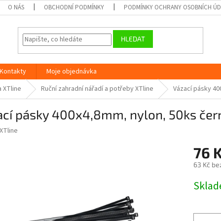
O NÁS
OBCHODNÍ PODMÍNKY
PODMÍNKY OCHRANY OSOBNÍCH Ú
HLEDAT
Kontakty
Moje objednávka
a XTline
Ruční zahradní nářadí a potřeby XTline
Vázací pásky 40
ací pásky 400x4,8mm, nylon, 50ks če
XTline
76 
63 Kč be
Měrná
Skla
cena: