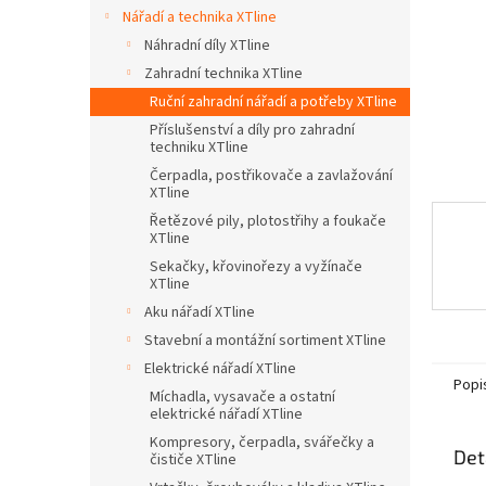
n
Nářadí a technika XTline
e
Náhradní díly XTline
l
Zahradní technika XTline
Ruční zahradní nářadí a potřeby XTline
Příslušenství a díly pro zahradní
techniku XTline
Čerpadla, postřikovače a zavlažování
XTline
Řetězové pily, plotostřihy a foukače
XTline
Sekačky, křovinořezy a vyžínače
XTline
Aku nářadí XTline
Stavební a montážní sortiment XTline
Elektrické nářadí XTline
Popi
Míchadla, vysavače a ostatní
elektrické nářadí XTline
Kompresory, čerpadla, svářečky a
Det
čističe XTline