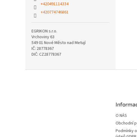
+420491114334
+420774746861
EGRIKON s.r.o.
Vrchoviny 63
549 01 Nové Město nad Metují
IČ: 28778367
DIČ: CZ28778367
Z
á
p
a
t
Informac
í
O NÁS
Obchodní 
Podmínky o
údajů GDPR