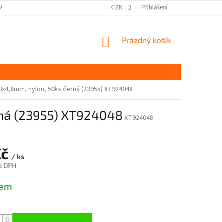
DAJŮ GDPR
MOJE OBJEDNÁVKA
CZK
Přihlášení
NÁKUPNÍ
Prázdný košík
KOŠÍK
0x4,8mm, nylon, 50ks černá (23955) XT924048
rná (23955) XT924048
XT924048
Kč
/ ks
z DPH
dem