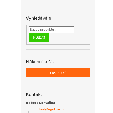
Vyhledávání
HLEDAT
Nákupní košík
0
KS /
0 KČ
Kontakt
Robert Konvalina
obchod
@
egrikon.cz