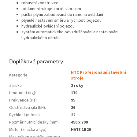
robustní konstrukce
odtlumení rukojeti proti vibracím
páčka plynu zabudovaná do ramena ovládání
plynulé nastavení směru a rychlosti pojezdu
hydraulické ovládání pojezdu
systém automatického odvzdušňování a nastavování
hydraulického okruhu
Doplňkové parametry
NTC Profesionální stavební
Kategorie
:
stroje
Záruka
:
2 roky
Hmotnost (kg)
:
170
Frekvence (Hz)
:
95
Odstředivá síla (kN)
:
26
Rychlost (m/min)
:
22
Rozměr hutnící desky (mm)
:
450 x 700
Motor (značka a typ)
:
HATZ 1B20
Max. výkon a otáčky motoru