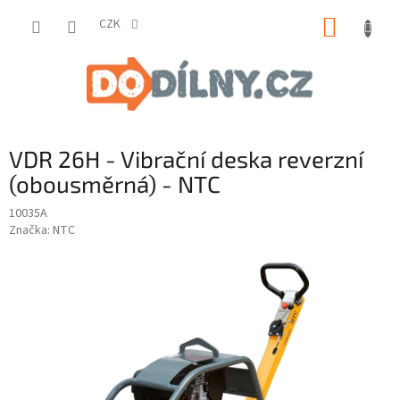
Přejít
NÁKUP
na
CZK
obsah
KOŠÍK
VDR 26H - Vibrační deska reverzní
(obousměrná) - NTC
10035A
Značka:
NTC