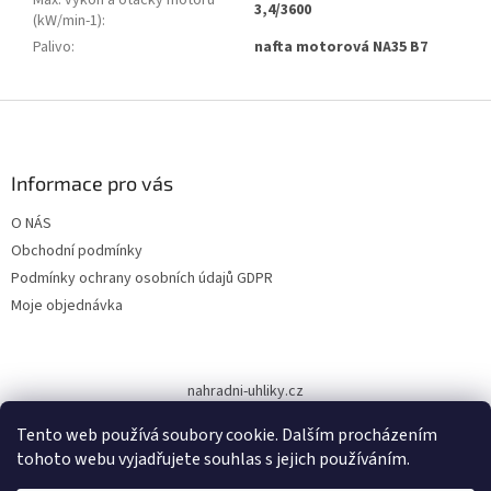
3,4/3600
(kW/min-1)
:
Palivo
:
nafta motorová NA35 B7
Z
á
p
a
Informace pro vás
t
O NÁS
í
Obchodní podmínky
Podmínky ochrany osobních údajů GDPR
Moje objednávka
nahradni-uhliky.cz
Tento web používá soubory cookie. Dalším procházením
tohoto webu vyjadřujete souhlas s jejich používáním.