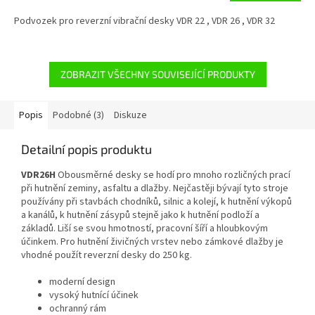
Podvozek pro reverzní vibrační desky VDR 22 , VDR 26 , VDR 32
ZOBRAZIT VŠECHNY SOUVISEJÍCÍ PRODUKTY
Popis
Podobné (3)
Diskuze
Detailní popis produktu
VDR26H
Obousměrné desky se hodí pro mnoho rozličných prací
při hutnění zeminy, asfaltu a dlažby. Nejčastěji bývají tyto stroje
používány při stavbách chodníků, silnic a kolejí, k hutnění výkopů
a kanálů, k hutnění zásypů stejně jako k hutnění podloží a
základů. Liší se svou hmotností, pracovní šíří a hloubkovým
účinkem. Pro hutnění živičných vrstev nebo zámkové dlažby je
vhodné použít reverzní desky do 250 kg.
moderní design
vysoký hutnící účinek
ochranný rám