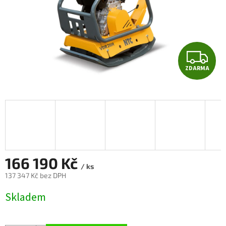
Z
ZDARMA
D
A
R
M
A
166 190 Kč
/ ks
137 347 Kč bez DPH
Měrná
Skladem
cena: