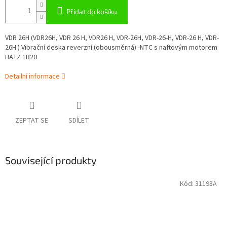
Přidat do košíku
VDR 26H (VDR26H, VDR 26 H, VDR26 H, VDR-26H, VDR-26-H, VDR-26 H, VDR-
26H ) Vibrační deska reverzní (obousměrná) -NTC s naftovým motorem
HATZ 1B20
Detailní informace
ZEPTAT SE
SDÍLET
Související produkty
Kód:
31198A