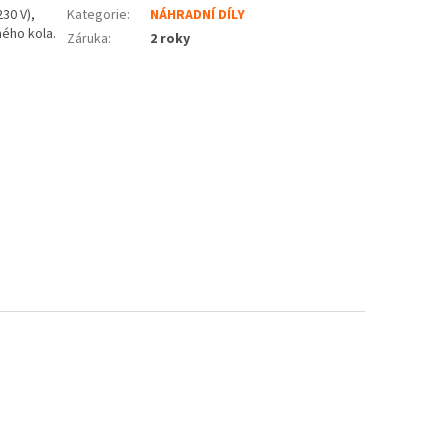
30 V),
Kategorie
:
NÁHRADNÍ DÍLY
ného kola.
Záruka
:
2 roky