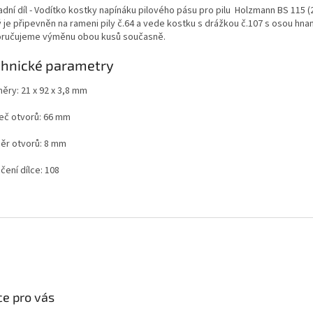
dní díl - Vodítko kostky napínáku pilového pásu pro pilu Holzmann BS 115 (2
 je připevněn na rameni pily č.64 a vede kostku s drážkou č.107 s osou hna
ručujeme výměnu obou kusů současně.
chnické parametry
ěry: 21 x 92 x 3,8 mm
eč otvorů: 66 mm
ěr otvorů: 8 mm
čení dílce: 108
e pro vás