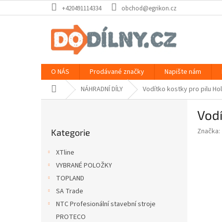
Přejít
+420491114334
obchod@egrikon.cz
na
obsah
O NÁS
Prodávané značky
Napište nám
Domů
NÁHRADNÍ DÍLY
Vodítko kostky pro pilu Ho
P
Vodí
o
Přeskočit
s
Značka:
Kategorie
kategorie
t
r
XTline
a
VYBRANÉ POLOŽKY
n
TOPLAND
n
í
SA Trade
p
NTC Profesionální stavební stroje
a
PROTECO