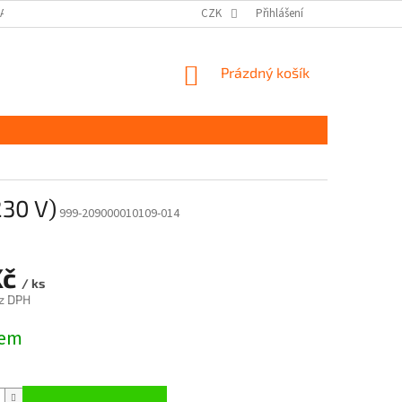
DAJŮ GDPR
MOJE OBJEDNÁVKA
CZK
Přihlášení
NÁKUPNÍ
Prázdný košík
KOŠÍK
230 V)
999-209000010109-014
Kč
/ ks
z DPH
dem