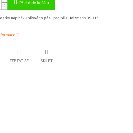
Přidat do košíku
ostky napínáku pilového pásu pro pilu Holzmann BS 115
informace
ZEPTAT SE
SDÍLET