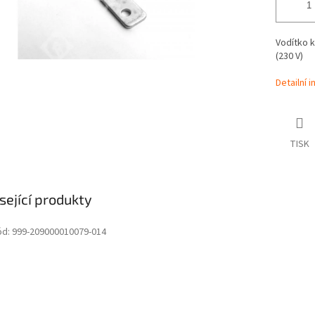
Vodítko k
(230 V)
Detailní 
TISK
sející produkty
ód:
999-209000010079-014