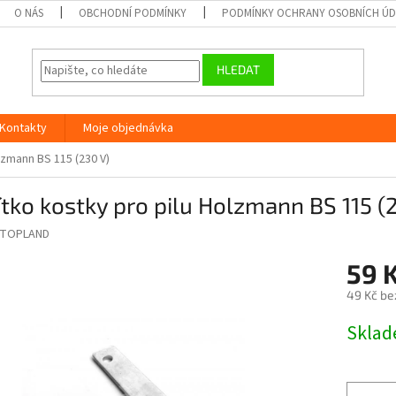
O NÁS
OBCHODNÍ PODMÍNKY
PODMÍNKY OCHRANY OSOBNÍCH Ú
HLEDAT
Kontakty
Moje objednávka
lzmann BS 115 (230 V)
tko kostky pro pilu Holzmann BS 115 (
TOPLAND
59 
49 Kč be
Měrná
Skla
cena: