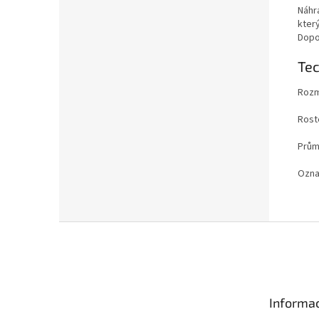
Náhra
který
Dopo
Te
Rozm
Rost
Prům
Ozna
Z
á
p
a
t
Informac
í