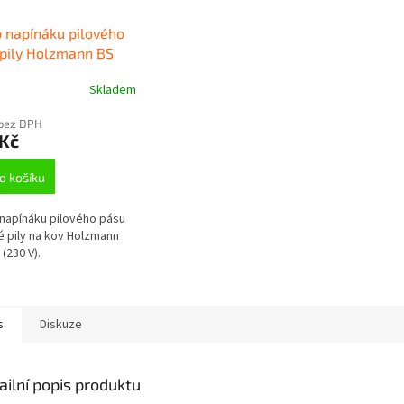
 napínáku pilového
pily Holzmann BS
230 V)
Skladem
 bez DPH
 Kč
o košíku
napínáku pilového pásu
 pily na kov Holzmann
(230 V).
s
Diskuze
ailní popis produktu