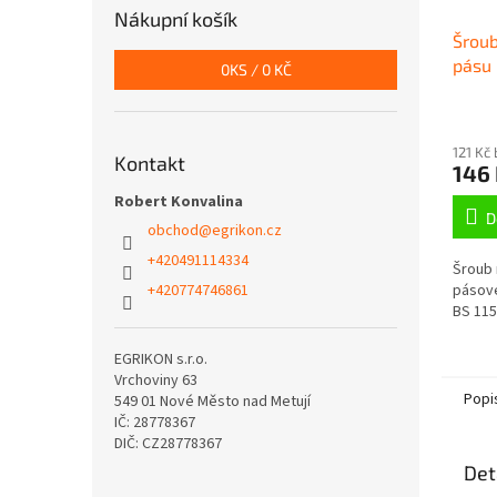
Nákupní košík
Šroub
pásu 
0
KS /
0 KČ
115 (
121 Kč
Kontakt
146
Robert Konvalina
D
obchod
@
egrikon.cz
+420491114334
Šroub 
pásové
+420774746861
BS 115 
EGRIKON s.r.o.
Vrchoviny 63
Popi
549 01 Nové Město nad Metují
IČ: 28778367
DIČ: CZ28778367
Det