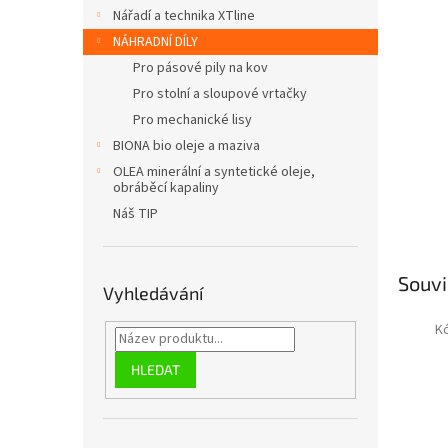
n
Nářadí a technika XTline
e
NÁHRADNÍ DÍLY
l
Pro pásové pily na kov
Pro stolní a sloupové vrtačky
Pro mechanické lisy
BIONA bio oleje a maziva
OLEA minerální a syntetické oleje,
obráběcí kapaliny
Náš TIP
Souvi
Vyhledávání
K
HLEDAT