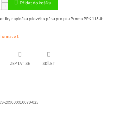
Přidat do košíku
kostky napínáku pilového pásu pro pilu Proma PPK 115UH
informace
ZEPTAT SE
SDÍLET
99-209000010079-025