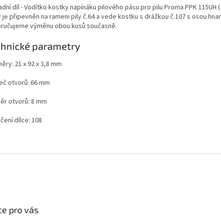
dní díl - Vodítko kostky napínáku pilového pásu pro pilu Proma PPK 115UH (
 je připevněn na rameni pily č.64 a vede kostku s drážkou č.107 s osou hna
ručujeme výměnu obou kusů současně.
chnické parametry
ěry: 21 x 92 x 3,8 mm
eč otvorů: 66 mm
ěr otvorů: 8 mm
čení dílce: 108
e pro vás