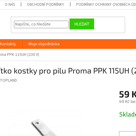
O NÁS
OBCHODNÍ PODMÍNKY
PODMÍNKY OCHRANY OSOBNÍCH Ú
HLEDAT
Kontakty
Moje objednávka
oma PPK 115UH (230 V)
tko kostky pro pilu Proma PPK 115UH (
TOPLAND
59 
49 Kč be
Měrná
Skla
cena: