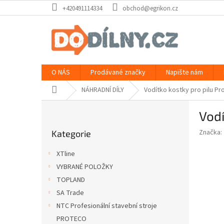
Přejít
+420491114334
obchod@egrikon.cz
na
obsah
O NÁS
Prodávané značky
Napište nám
Domů
NÁHRADNÍ DÍLY
Vodítko kostky pro pilu Pr
P
Vodí
o
Přeskočit
s
Značka:
Kategorie
kategorie
t
r
XTline
a
VYBRANÉ POLOŽKY
n
TOPLAND
n
í
SA Trade
p
NTC Profesionální stavební stroje
a
PROTECO