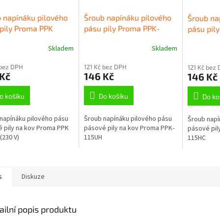
 napínáku pilového
Šroub napínáku pilového
Šroub na
pily Proma PPK
pásu pily Proma PPK-
pásu pil
 (230 V)
115UH
115HC
Skladem
Skladem
 bez DPH
121 Kč bez DPH
121 Kč bez
 Kč
146 Kč
146 Kč
o košíku
Do košíku
Do ko
napínáku pilového pásu
Šroub napínáku pilového pásu
Šroub napí
 pily na kov Proma PPK
pásové pily na kov Proma PPK-
pásové pil
(230 V)
115UH
115HC
s
Diskuze
ailní popis produktu