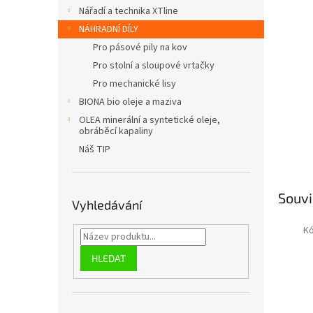
n
Nářadí a technika XTline
e
NÁHRADNÍ DÍLY
l
Pro pásové pily na kov
Pro stolní a sloupové vrtačky
Pro mechanické lisy
BIONA bio oleje a maziva
OLEA minerální a syntetické oleje,
obráběcí kapaliny
Náš TIP
Souvi
Vyhledávání
K
HLEDAT