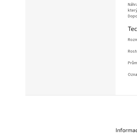
Náhra
který
Dopo
Te
Rozm
Rost
Prům
Ozna
Z
á
p
a
t
Informac
í