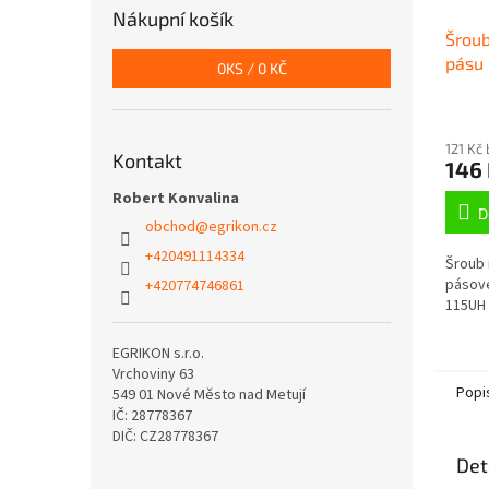
Nákupní košík
Šroub
pásu 
0
KS /
0 KČ
115UH
121 Kč
Kontakt
146
Robert Konvalina
D
obchod
@
egrikon.cz
+420491114334
Šroub 
pásové
+420774746861
115UH 
EGRIKON s.r.o.
Vrchoviny 63
Popi
549 01 Nové Město nad Metují
IČ: 28778367
DIČ: CZ28778367
Det