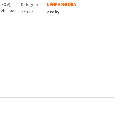
230 V),
Kategorie
:
NÁHRADNÍ DÍLY
ného kola.
Záruka
:
2 roky