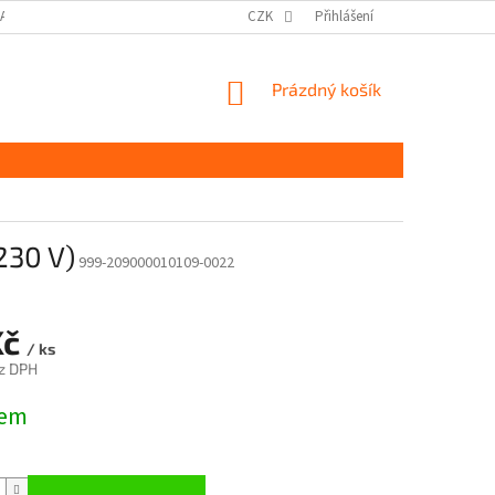
DAJŮ GDPR
MOJE OBJEDNÁVKA
CZK
Přihlášení
NÁKUPNÍ
Prázdný košík
KOŠÍK
230 V)
999-209000010109-0022
Kč
/ ks
z DPH
dem