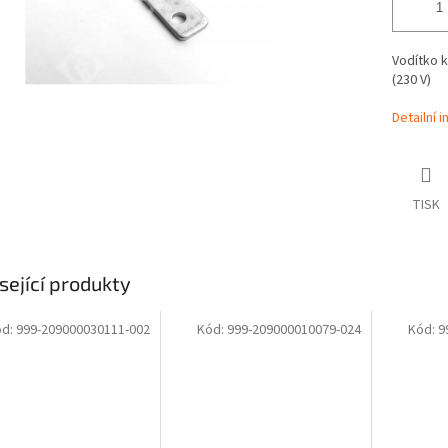
Vodítko 
(230 V)
Detailní 
TISK
sející produkty
ód:
999-209000030111-002
Kód:
999-209000010079-024
Kód:
9