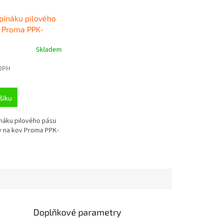
pínáku pilového
y Proma PPK-
Skladem
 DPH
šíku
náku pilového pásu
y na kov Proma PPK-
Doplňkové parametry