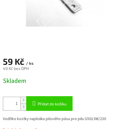
59 Kč
/ ks
49 Kč bez DPH
Měrná
Skladem
cena:
Přidat do košíku
Vodítko kostky napínáku pilového pásu pro pilu G5013W/230