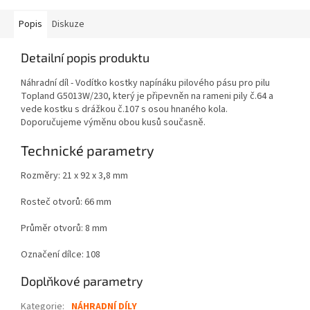
Popis
Diskuze
Detailní popis produktu
Náhradní díl - Vodítko kostky napínáku pilového pásu pro pilu
Topland G5013W/230, který je připevněn na rameni pily č.64 a
vede kostku s drážkou č.107 s osou hnaného kola.
Doporučujeme výměnu obou kusů současně.
Technické parametry
Rozměry: 21 x 92 x 3,8 mm
Rosteč otvorů: 66 mm
Průměr otvorů: 8 mm
Označení dílce: 108
Doplňkové parametry
Kategorie
:
NÁHRADNÍ DÍLY