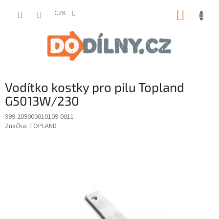
Přejít
NÁKUP
na
CZK
obsah
KOŠÍK
Vodítko kostky pro pilu Topland
G5013W/230
999-209000010109-0011
Značka:
TOPLAND