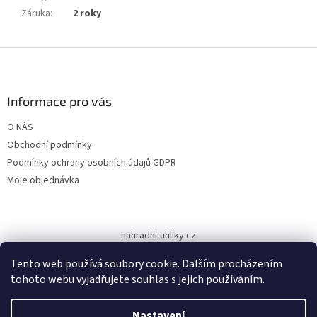
Záruka
:
2 roky
Z
á
p
a
Informace pro vás
t
O NÁS
í
Obchodní podmínky
Podmínky ochrany osobních údajů GDPR
Moje objednávka
nahradni-uhliky.cz
Tento web používá soubory cookie. Dalším procházením
tohoto webu vyjadřujete souhlas s jejich používáním.
Vytvořil Shoptet
Nastavení