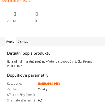
Detailní informace
ZEPTAT SE
SDÍLET
Popis
Diskuze
Detailní popis produktu
Náhradní díl - vratná pružina vřetene sloupové vrtačky Proma
PTB-16B/230
Doplňkové parametry
Kategorie
:
NÁHRADNÍ DÍLY
Záruka
:
2 roky
Šířka pružiny ( mm )
:
7
Síla materiálu ( mm )
:
0,7