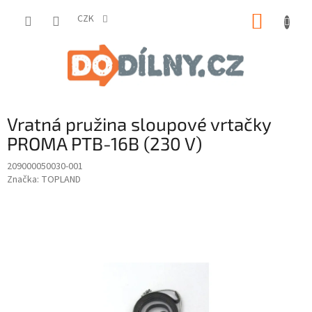
Přejít
NÁKUP
na
CZK
obsah
KOŠÍK
Vratná pružina sloupové vrtačky
PROMA PTB-16B (230 V)
209000050030-001
Značka:
TOPLAND