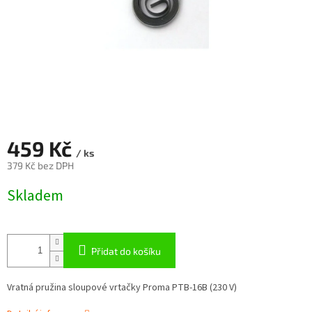
459 Kč
/ ks
379 Kč bez DPH
Měrná
Skladem
cena:
Přidat do košíku
Vratná pružina sloupové vrtačky Proma PTB-16B (230 V)