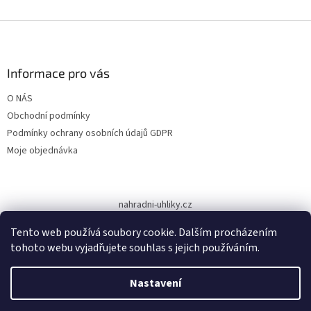
Z
á
p
a
Informace pro vás
t
O NÁS
í
Obchodní podmínky
Podmínky ochrany osobních údajů GDPR
Moje objednávka
nahradni-uhliky.cz
Tento web používá soubory cookie. Dalším procházením
tohoto webu vyjadřujete souhlas s jejich používáním.
Vytvořil Shoptet
Nastavení