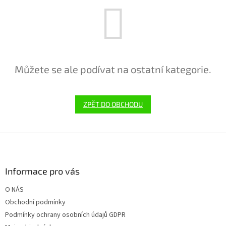
Můžete se ale podívat na ostatní kategorie.
ZPĚT DO OBCHODU
Z
á
p
a
Informace pro vás
t
O NÁS
í
Obchodní podmínky
Podmínky ochrany osobních údajů GDPR