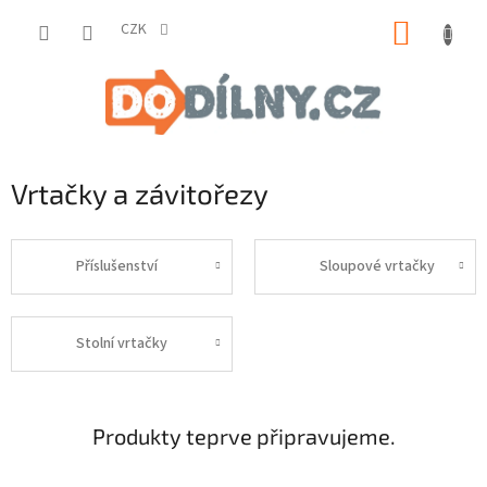
Přejít
NÁKUP
na
CZK
obsah
KOŠÍK
Vrtačky a závitořezy
Příslušenství
Sloupové vrtačky
Stolní vrtačky
Produkty teprve připravujeme.