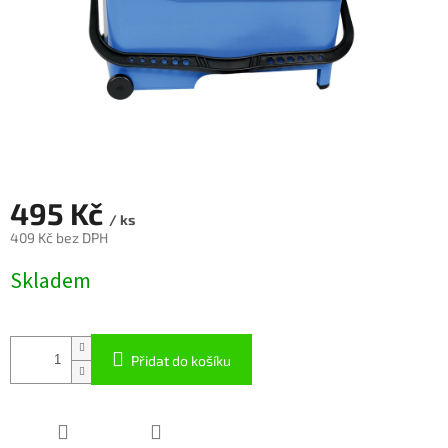
495 Kč
/ ks
409 Kč bez DPH
Měrná
Skladem
cena:
Přidat do košíku