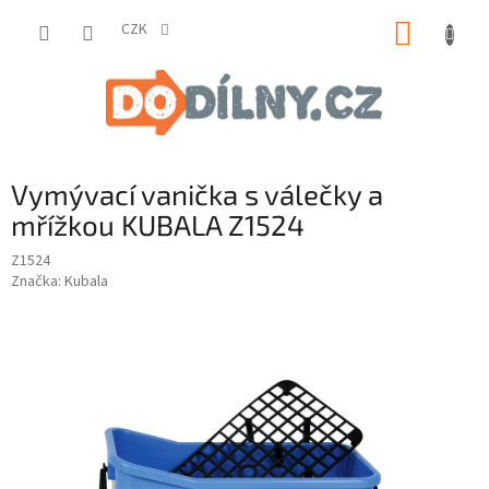
Přejít
NÁKUP
na
CZK
obsah
KOŠÍK
Vymývací vanička s válečky a
mřížkou KUBALA Z1524
Z1524
Značka:
Kubala