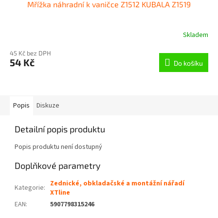
Mřížka náhradní k vaničce Z1512 KUBALA Z1519
Skladem
45 Kč bez DPH
54 Kč
Do košíku
Popis
Diskuze
Detailní popis produktu
Popis produktu není dostupný
Doplňkové parametry
Zednické, obkladačské a montážní nářadí
Kategorie
:
XTline
EAN
:
5907798315246