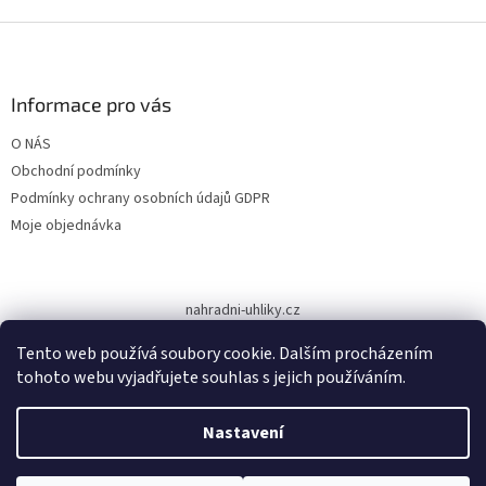
Z
á
p
a
Informace pro vás
t
O NÁS
í
Obchodní podmínky
Podmínky ochrany osobních údajů GDPR
Moje objednávka
nahradni-uhliky.cz
Tento web používá soubory cookie. Dalším procházením
tohoto webu vyjadřujete souhlas s jejich používáním.
Vytvořil Shoptet
Nastavení
Copyright 2026
www.dodilny.cz
. Všechna práva vyhrazena.
Upravit