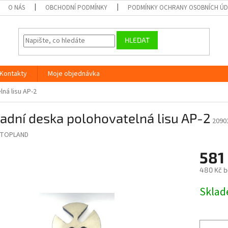
O NÁS
OBCHODNÍ PODMÍNKY
PODMÍNKY OCHRANY OSOBNÍCH Ú
HLEDAT
Kontakty
Moje objednávka
ná lisu AP-2
adní deska polohovatelná lisu AP-2
2090
TOPLAND
581
480 Kč 
Měrná
Skla
cena: