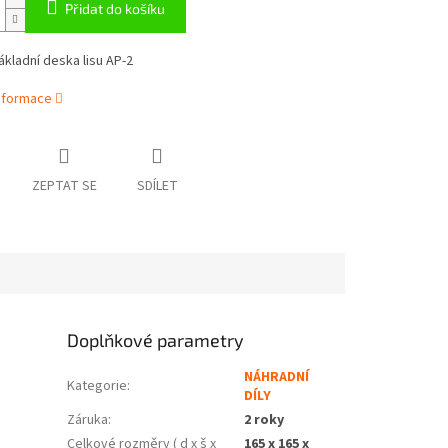
Přidat do košíku
kladní deska lisu AP-2
informace
ZEPTAT SE
SDÍLET
Doplňkové parametry
NÁHRADNÍ
Kategorie
:
DÍLY
Záruka
:
2 roky
Celkové rozměry ( d x š x
165 x 165 x