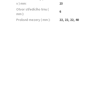
v ) mm
:
23
Otvor středícího trnu (
6
mm )
:
Prolisné mezery ( mm )
:
22, 22, 22, 40