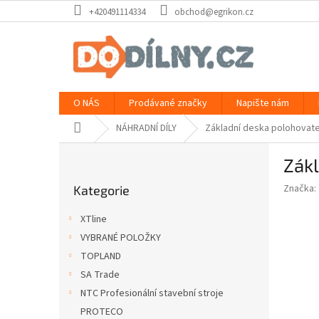
Přejít
+420491114334
obchod@egrikon.cz
na
obsah
O NÁS
Prodávané značky
Napište nám
Domů
NÁHRADNÍ DÍLY
Základní deska polohovatel
P
Zákl
o
Přeskočit
s
Značka:
Kategorie
kategorie
t
r
XTline
a
VYBRANÉ POLOŽKY
n
TOPLAND
n
í
SA Trade
p
NTC Profesionální stavební stroje
a
PROTECO