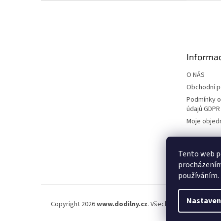
Z
á
p
a
t
Informac
í
O NÁS
Obchodní 
Podmínky o
údajů GDPR
Moje objed
Tento web po
procházením 
používáním.
Nastaven
Copyright 2026
www.dodilny.cz
. Všechna práva vyhraze