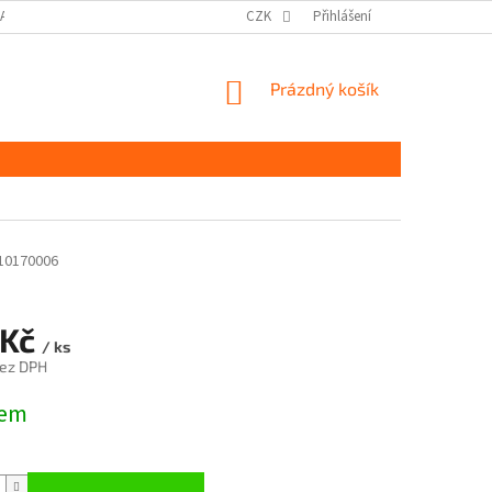
DAJŮ GDPR
MOJE OBJEDNÁVKA
CZK
Přihlášení
NÁKUPNÍ
Prázdný košík
KOŠÍK
10170006
 Kč
/ ks
bez DPH
dem