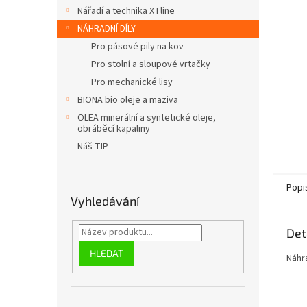
n
Nářadí a technika XTline
e
NÁHRADNÍ DÍLY
l
Pro pásové pily na kov
Pro stolní a sloupové vrtačky
Pro mechanické lisy
BIONA bio oleje a maziva
OLEA minerální a syntetické oleje,
obráběcí kapaliny
Náš TIP
Popi
Vyhledávání
Det
HLEDAT
Náhra