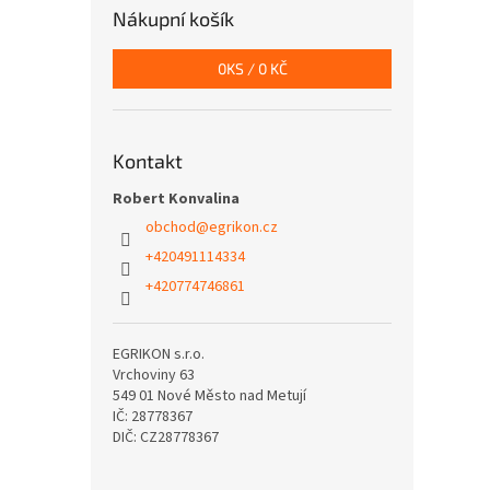
Nákupní košík
0
KS /
0 KČ
Kontakt
Robert Konvalina
obchod
@
egrikon.cz
+420491114334
+420774746861
EGRIKON s.r.o.
Vrchoviny 63
549 01 Nové Město nad Metují
IČ: 28778367
DIČ: CZ28778367