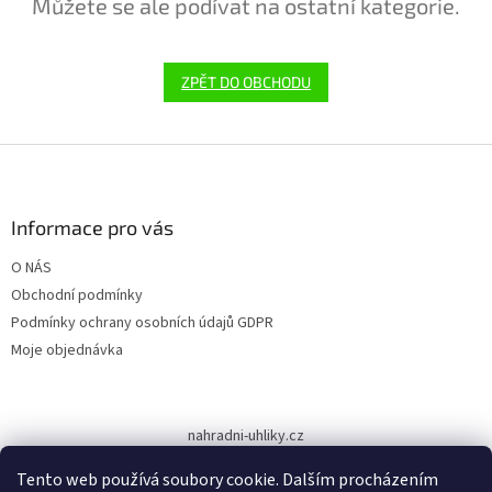
Můžete se ale podívat na ostatní kategorie.
ZPĚT DO OBCHODU
Z
á
p
a
Informace pro vás
t
O NÁS
í
Obchodní podmínky
Podmínky ochrany osobních údajů GDPR
Moje objednávka
nahradni-uhliky.cz
Tento web používá soubory cookie. Dalším procházením