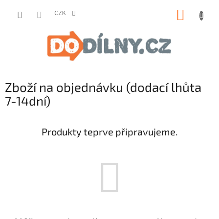
Přejít
NÁKUP
na
CZK
obsah
KOŠÍK
Zboží na objednávku (dodací lhůta
7-14dní)
Produkty teprve připravujeme.