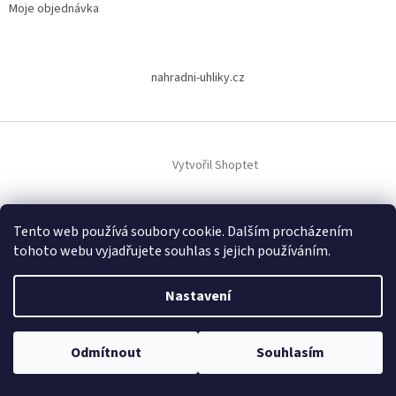
Moje objednávka
nahradni-uhliky.cz
Vytvořil Shoptet
Copyright 2026
www.dodilny.cz
. Všechna práva vyhrazena.
Upravit
Tento web používá soubory cookie. Dalším procházením
nastavení cookies
tohoto webu vyjadřujete souhlas s jejich používáním.
Nastavení
Odmítnout
Souhlasím