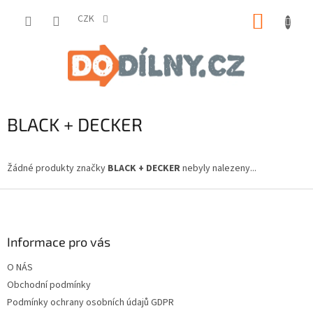
Přejít
NÁKUP
na
CZK
obsah
KOŠÍK
BLACK + DECKER
Žádné produkty značky
BLACK + DECKER
nebyly nalezeny...
Z
á
p
a
Informace pro vás
t
O NÁS
í
Obchodní podmínky
Podmínky ochrany osobních údajů GDPR