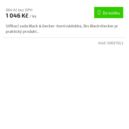
864 Kč bez DPH
Do košíku
1 046 Kč
/ ks
Stříkací sada Black & Decker -horní nádobka, 5ks Black+Decker je
praktický produkt...
Kód:
50037012