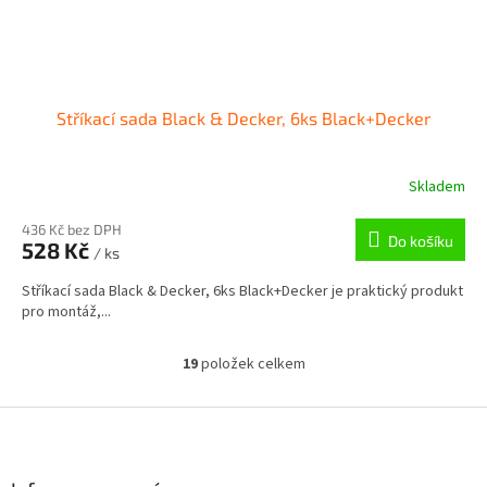
Stříkací sada Black & Decker, 6ks Black+Decker
Skladem
436 Kč bez DPH
Do košíku
528 Kč
/ ks
Stříkací sada Black & Decker, 6ks Black+Decker je praktický produkt
pro montáž,...
19
položek celkem
O
v
l
Z
á
á
d
p
a