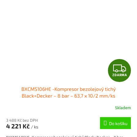
Z
ZDARMA
D
BXCMS106HE -Kompresor bezolejový tichý
A
Black+Decker – 8 bar – 63,7 x 10/2 mm/ks
R
Skladem
M
3 488 Kč bez DPH
Do košíku
4 221 Kč
/ ks
A