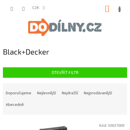
Přejít
NÁKUP
na
CZK
obsah
KOŠÍK
Black+Decker
OTEVŘÍT FILTR
Ř
a
Doporučujeme
Nejlevnější
Nejdražší
Nejprodávanější
z
e
Abecedně
n
í
V
p
Kód:
50037009
ý