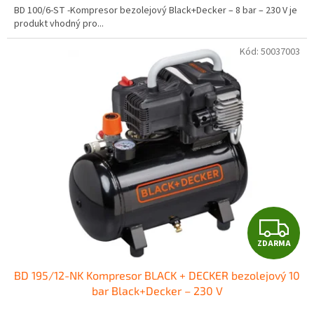
BD 100/6-ST -Kompresor bezolejový Black+Decker – 8 bar – 230 V je
produkt vhodný pro...
Kód:
50037003
Z
ZDARMA
D
BD 195/12-NK Kompresor BLACK + DECKER bezolejový 10
A
bar Black+Decker – 230 V