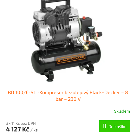
r
p
o
i
d
s
u
p
k
r
t
o
ů
d
u
k
t
ů
BD 100/6-ST -Kompresor bezolejový Black+Decker – 8
bar – 230 V
Skladem
3 411 Kč bez DPH
Do košíku
4 127 Kč
/ ks