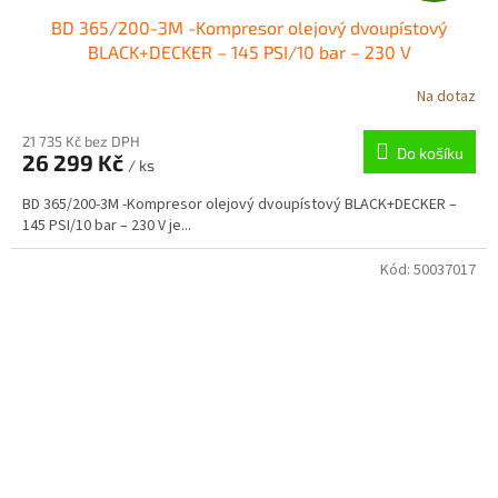
BD 365/200-3M -Kompresor olejový dvoupístový
A
BLACK+DECKER – 145 PSI/10 bar – 230 V
R
Na dotaz
M
21 735 Kč bez DPH
Do košíku
26 299 Kč
/ ks
A
BD 365/200-3M -Kompresor olejový dvoupístový BLACK+DECKER –
145 PSI/10 bar – 230 V je...
Kód:
50037017