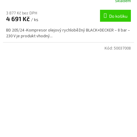
Skladem
3 877 Kč bez DPH
Do košíku
4 691 Kč
/ ks
BD 205/24 -Kompresor olejový rychloběžný BLACK+DECKER – 8 bar –
230 V je produkt vhodný...
Kód:
50037008