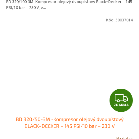
BD 320/100-3M -Kompresor olejový dvoupístový Black+Decker – 145
PSI/10 bar – 230 V je...
Kód:
50037014
Z
ZDARMA
D
BD 320/50-3M -Kompresor olejový dvoupístový
A
BLACK+DECKER – 145 PSI/10 bar – 230 V
R
Na dotaz