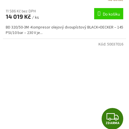
M
11 586 Kč bez DPH
Do košíku
14 019 Kč
/ ks
A
BD 320/50-3M -Kompresor olejový dvoupístový BLACK+DECKER – 145
PSI/10 bar – 230 V je...
Kód:
50037016
Z
ZDARMA
D