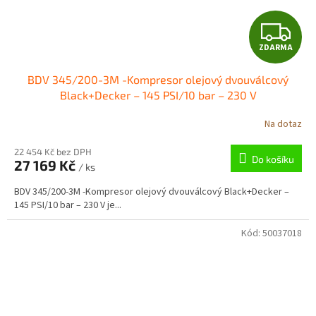
Z
ZDARMA
D
BDV 345/200-3M -Kompresor olejový dvouválcový
A
Black+Decker – 145 PSI/10 bar – 230 V
R
Na dotaz
M
22 454 Kč bez DPH
Do košíku
27 169 Kč
/ ks
A
BDV 345/200-3M -Kompresor olejový dvouválcový Black+Decker –
145 PSI/10 bar – 230 V je...
Kód:
50037018