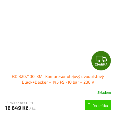
Z
ZDARMA
D
BD 320/100-3M -Kompresor olejový dvoupístový
A
Black+Decker – 145 PSI/10 bar – 230 V
R
Skladem
M
13 760 Kč bez DPH
Do košíku
16 649 Kč
/ ks
A