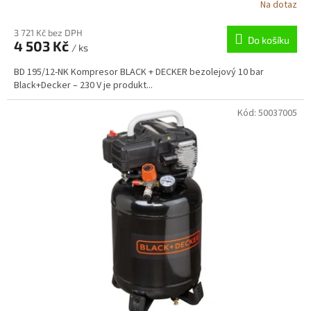
R
Na dotaz
M
3 721 Kč bez DPH
Do košíku
4 503 Kč
/ ks
A
BD 195/12-NK Kompresor BLACK + DECKER bezolejový 10 bar
Black+Decker – 230 V je produkt...
Kód:
50037005