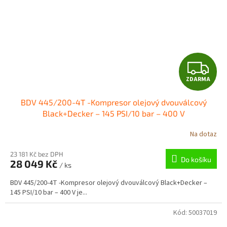
Z
ZDARMA
D
BDV 445/200-4T -Kompresor olejový dvouválcový
A
Black+Decker – 145 PSI/10 bar – 400 V
R
Na dotaz
M
23 181 Kč bez DPH
Do košíku
28 049 Kč
/ ks
A
BDV 445/200-4T -Kompresor olejový dvouválcový Black+Decker –
145 PSI/10 bar – 400 V je...
Kód:
50037019