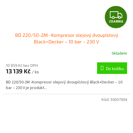
Z
ZDARMA
D
BD 220/50-2M -Kompresor olejový dvoupístový
A
Black+Decker – 10 bar – 230 V
R
Skladem
M
10 859 Kč bez DPH
Do košíku
13 139 Kč
/ ks
A
BD 220/50-2M -Kompresor olejový dvoupístový Black+Decker – 10
bar – 230 V je produkt...
Kód:
50037004