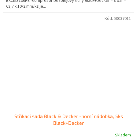
BXCMS106HE -Kompresor bezolejový tichý Black+Decker – 8 bar –
63,7 x 10/2 mm/ks je...
Kód:
50037011
Stříkací sada Black & Decker -horní nádobka, 5ks
Black+Decker
Skladem