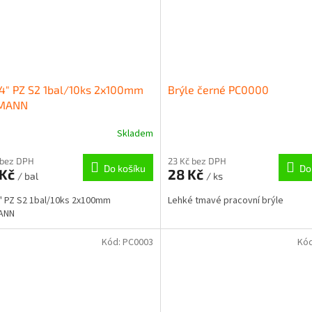
/4" PZ S2 1bal/10ks 2x100mm
Brýle černé PC0000
MANN
Skladem
 bez DPH
23 Kč bez DPH
Do košíku
Do
 Kč
28 Kč
/ bal
/ ks
4" PZ S2 1bal/10ks 2x100mm
Lehké tmavé pracovní brýle
ANN
Kód:
PC0003
Kó