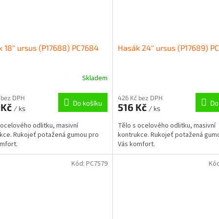
 18'' ursus (P17688) PC7684
Hasák 24'' ursus (P17689) P
Skladem
 bez DPH
426 Kč bez DPH
Do košíku
Do
 Kč
516 Kč
/ ks
/ ks
 ocelového odlitku, masivní
Tělo s ocelového odlitku, masivní
kce. Rukojeť potažená gumou pro
kontrukce. Rukojeť potažená gum
mfort.
Vás komfort.
Kód:
PC7579
Kó