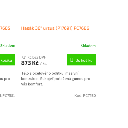
C7685
Hasák 36'' ursus (P17691) PC7686
Skladem
Skladem
721 Kč bez DPH
 košíku
Do košíku
873 Kč
/ ks
Tělo s ocelového odlitku, masivní
ou pro
kontrukce. Rukojeť potažená gumou pro
Vás komfort.
d:
PC7581
Kód:
PC7580