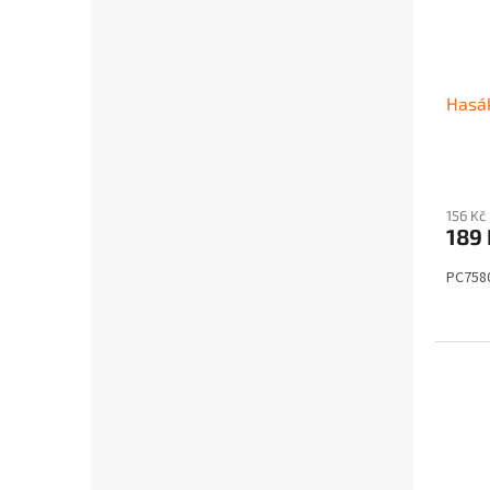
Hasák
156 Kč
189
PC758