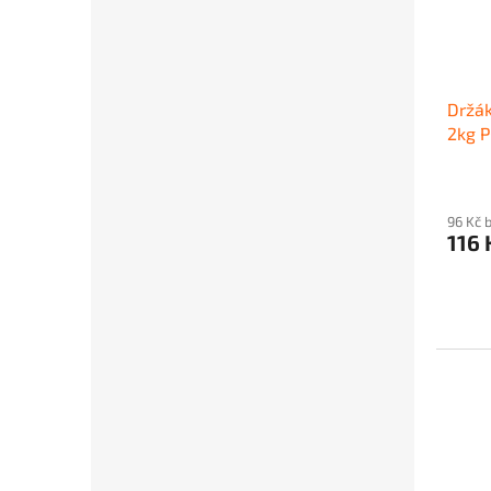
Držá
2kg 
96 Kč 
116