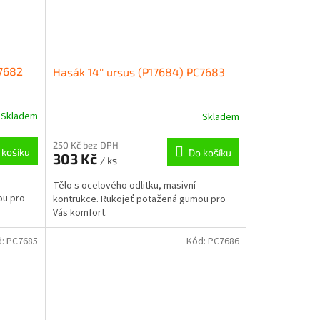
C7682
Hasák 14'' ursus (P17684) PC7683
Skladem
Skladem
250 Kč bez DPH
 košíku
Do košíku
303 Kč
/ ks
Tělo s ocelového odlitku, masivní
ou pro
kontrukce. Rukojeť potažená gumou pro
Vás komfort.
d:
PC7685
Kód:
PC7686