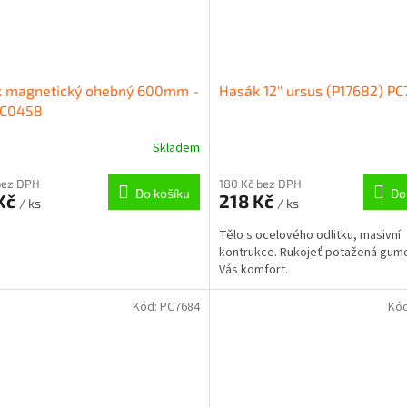
k magnetický ohebný 600mm -
Hasák 12'' ursus (P17682) P
PC0458
Skladem
bez DPH
180 Kč bez DPH
Do košíku
Do
 Kč
218 Kč
/ ks
/ ks
Tělo s ocelového odlitku, masivní
kontrukce. Rukojeť potažená gum
Vás komfort.
Kód:
PC7684
Kó