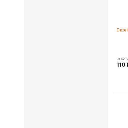
Detek
91 Kč 
110