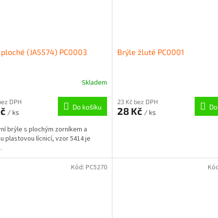
 ploché (JA5574) PC0003
Brýle žluté PC0001
Skladem
bez DPH
23 Kč bez DPH
Do košíku
Do
Kč
28 Kč
/ ks
/ ks
ní brýle s plochým zorníkem a
 plastovou lícnicí, vzor 5414 je
.
Kód:
PC5270
Kó