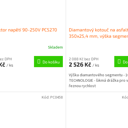
tor napětí 90-250V PC5270
Diamantový kotouč na asfal
350x25,4 mm, výška segmen
mm PC4898
Skladem
bez DPH
2 088 Kč bez DPH
Do košíku
Do
 Kč
2 526 Kč
/ ks
/ ks
Výška diamantového segmentu - 
TECHNOLOGIE - šikmá drážka pro v
řeznou rychlost
Kód:
PC0458
Kó