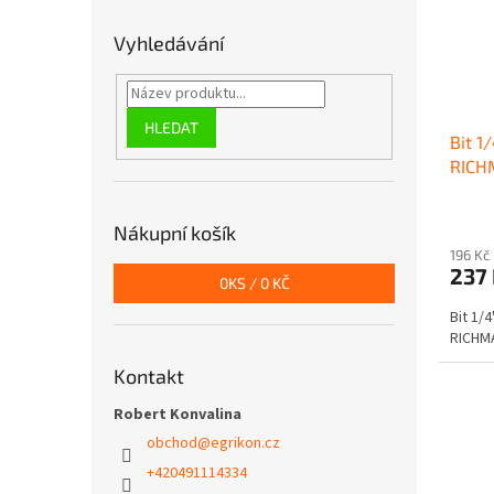
Vyhledávání
HLEDAT
Bit 1
RICH
Nákupní košík
196 Kč
237
0
KS /
0 KČ
Bit 1/
RICHM
Kontakt
Robert Konvalina
obchod
@
egrikon.cz
+420491114334