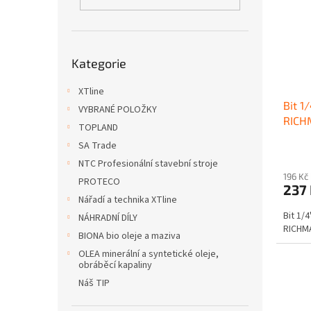
i
r
n
s
o
e
p
d
l
r
u
Přeskočit
o
k
Kategorie
kategorie
d
t
u
XTline
ů
Bit 1
k
VYBRANÉ POLOŽKY
RICH
t
TOPLAND
ů
SA Trade
NTC Profesionální stavební stroje
196 Kč
PROTECO
237
Nářadí a technika XTline
Bit 1/
NÁHRADNÍ DÍLY
RICHM
BIONA bio oleje a maziva
OLEA minerální a syntetické oleje,
obráběcí kapaliny
Náš TIP