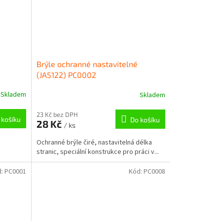
Brýle ochranné nastavitelné
(JA5122) PC0002
Skladem
Skladem
23 Kč bez DPH
 košíku
Do košíku
28 Kč
/ ks
Ochranné brýle čiré, nastavitelná délka
stranic, speciální konstrukce pro práci v...
d:
PC0001
Kód:
PC0008