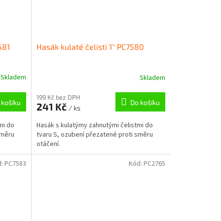
581
Hasák kulaté čelisti 1'' PC7580
Skladem
Skladem
199 Kč bez DPH
 košíku
Do košíku
241 Kč
/ ks
mi do
Hasák s kulatýmy zahnutými čelistmi do
směru
tvaru S, ozubení přezatené proti směru
otáčení.
d:
PC7583
Kód:
PC2765