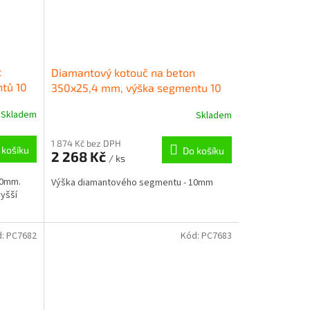
t
Diamantový kotouč na beton
tů 10
350x25,4 mm, výška segmentu 10
mm PC4895
Skladem
Skladem
1 874 Kč bez DPH
 košíku
Do košíku
2 268 Kč
/ ks
10mm.
Výška diamantového segmentu - 10mm
yšší
d:
PC7682
Kód:
PC7683