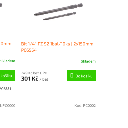
x150mm
Bit 1/4" PZ S2 1bal/10ks | 2x150mm
PC6554
Skladem
Skladem
249 Kč bez DPH
 košíku
Do košíku
301 Kč
/ bal
 PC6551
d:
PC0000
Kód:
PC0002