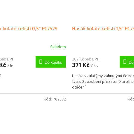
 kulaté čelisti 0,5'' PC7579
Hasák kulaté čelisti 1,5'' PC7
Skladem
 bez DPH
307 Kč bez DPH
Do košíku
Do
 Kč
371 Kč
/ ks
/ ks
0
Hasák s kulatýmy zahnutými čelist
tvaru S, ozubení přezatené proti 
otáčení.
Kód:
PC7582
Kó