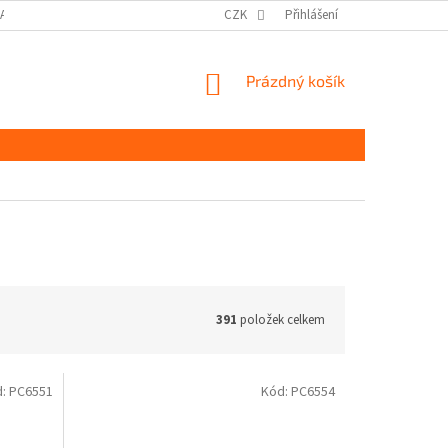
DAJŮ GDPR
MOJE OBJEDNÁVKA
CZK
Přihlášení
NÁKUPNÍ
Prázdný košík
KOŠÍK
391
položek celkem
d:
PC6551
Kód:
PC6554