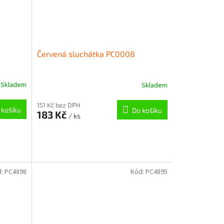
Červená sluchátka PC0008
Skladem
Skladem
151 Kč bez DPH
 košíku
Do košíku
183 Kč
/ ks
d:
PC4898
Kód:
PC4895