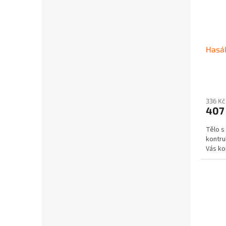
Hasák
336 Kč
407
Tělo s
kontru
Vás ko