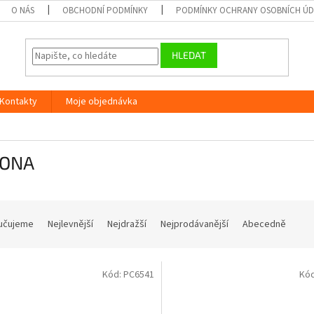
O NÁS
OBCHODNÍ PODMÍNKY
PODMÍNKY OCHRANY OSOBNÍCH Ú
HLEDAT
Kontakty
Moje objednávka
ONA
učujeme
Nejlevnější
Nejdražší
Nejprodávanější
Abecedně
Kód:
PC6541
Kó