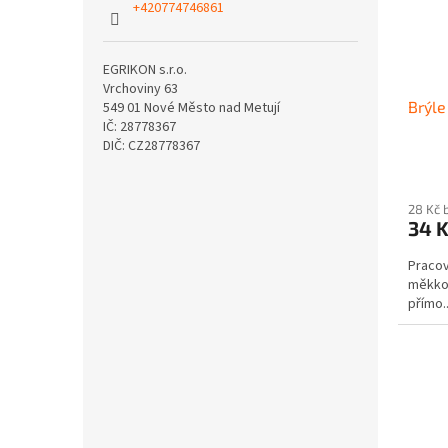
+420774746861
EGRIKON s.r.o.
Vrchoviny 63
Brýle
549 01 Nové Město nad Metují
IČ: 28778367
DIČ: CZ28778367
28 Kč 
34 
Pracov
měkkou
přímo..