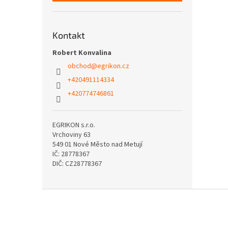
Kontakt
Robert Konvalina
obchod
@
egrikon.cz
+420491114334
+420774746861
EGRIKON s.r.o.
Vrchoviny 63
549 01 Nové Město nad Metují
IČ: 28778367
DIČ: CZ28778367
Z
á
p
a