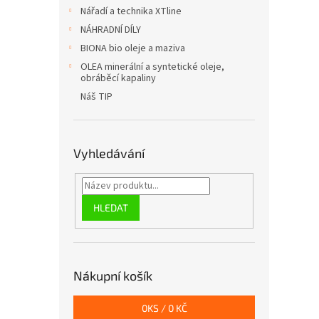
n
Nářadí a technika XTline
e
NÁHRADNÍ DÍLY
l
BIONA bio oleje a maziva
OLEA minerální a syntetické oleje,
obráběcí kapaliny
Náš TIP
Vyhledávání
HLEDAT
Nákupní košík
0
KS /
0 KČ