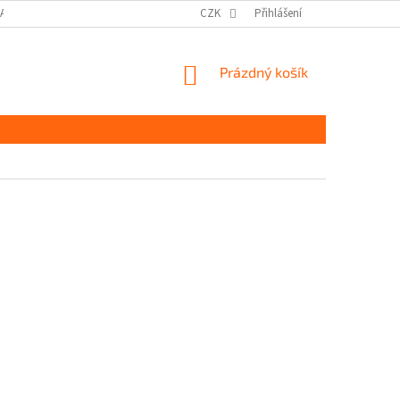
DAJŮ GDPR
MOJE OBJEDNÁVKA
CZK
Přihlášení
NÁKUPNÍ
Prázdný košík
KOŠÍK