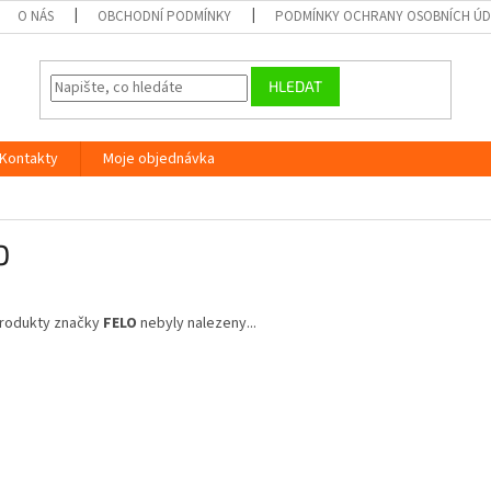
O NÁS
OBCHODNÍ PODMÍNKY
PODMÍNKY OCHRANY OSOBNÍCH Ú
HLEDAT
Kontakty
Moje objednávka
O
rodukty značky
FELO
nebyly nalezeny...