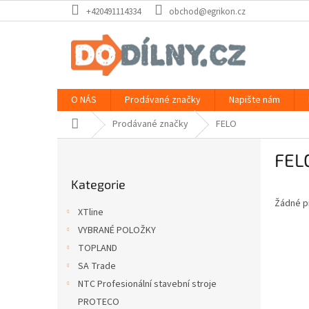
Přejít
+420491114334
obchod@egrikon.cz
na
obsah
O NÁS
Prodávané značky
Napište nám
Domů
Prodávané značky
FELO
P
FEL
o
Přeskočit
s
Kategorie
kategorie
t
Žádné p
r
XTline
a
VYBRANÉ POLOŽKY
n
TOPLAND
n
í
SA Trade
p
NTC Profesionální stavební stroje
a
PROTECO