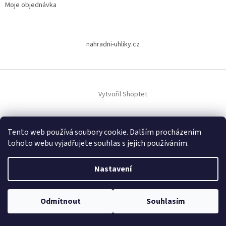
Moje objednávka
nahradni-uhliky.cz
Vytvořil Shoptet
Copyright 2026
www.dodilny.cz
. Všechna práva vyhrazena.
Upravit
Tento web používá soubory cookie. Dalším procházením
nastavení cookies
tohoto webu vyjadřujete souhlas s jejich používáním.
Nastavení
Odmítnout
Souhlasím