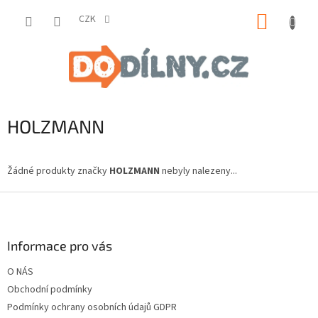
Přejít
NÁKUP
na
CZK
obsah
KOŠÍK
HOLZMANN
Žádné produkty značky
HOLZMANN
nebyly nalezeny...
Z
á
p
a
Informace pro vás
t
O NÁS
í
Obchodní podmínky
Podmínky ochrany osobních údajů GDPR