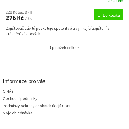
Skladem
228 Kč bez DPH
Do košíku
276 Kč
/ ks
Zajišťovač závitů poskytuje spolehlivé a vynikající zajištění a
utěsnění závitových...
7
položek celkem
O
v
l
Z
á
á
d
p
a
a
Informace pro vás
c
t
í
O NÁS
í
p
Obchodní podmínky
r
v
Podmínky ochrany osobních údajů GDPR
k
Moje objednávka
y
v
ý