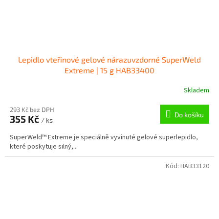
Lepidlo vteřinové gelové nárazuvzdorné SuperWeld
Extreme | 15 g HAB33400
Skladem
293 Kč bez DPH
Do košíku
355 Kč
/ ks
SuperWeld™ Extreme je speciálně vyvinuté gelové superlepidlo,
které poskytuje silný,...
Kód:
HAB33120