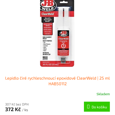
r
p
o
i
d
s
u
p
k
r
t
o
ů
d
u
k
t
ů
Lepidlo čiré rychleschnoucí epoxidové ClearWeld | 25 ml
HAB50112
Skladem
307 Kč bez DPH
Do košíku
372 Kč
/ ks