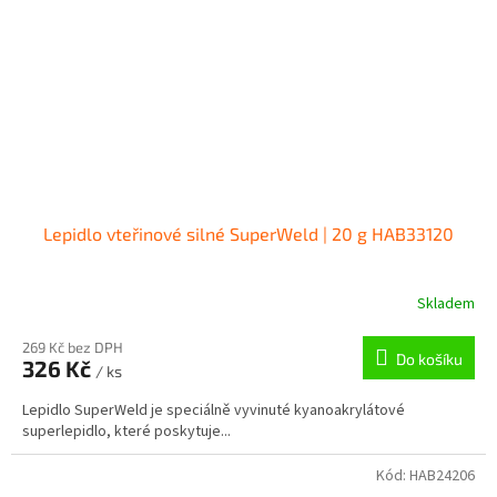
Lepidlo vteřinové silné SuperWeld | 20 g HAB33120
Skladem
269 Kč bez DPH
Do košíku
326 Kč
/ ks
Lepidlo SuperWeld je speciálně vyvinuté kyanoakrylátové
superlepidlo, které poskytuje...
Kód:
HAB24206