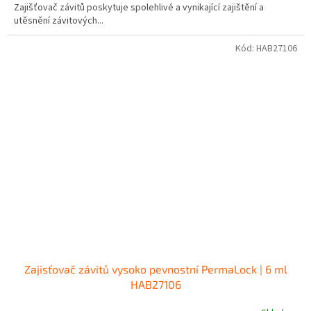
Zajišťovač závitů poskytuje spolehlivé a vynikající zajištění a
utěsnění závitových...
Kód:
HAB27106
Zajisťovač závitů vysoko pevnostní PermaLock | 6 ml
HAB27106