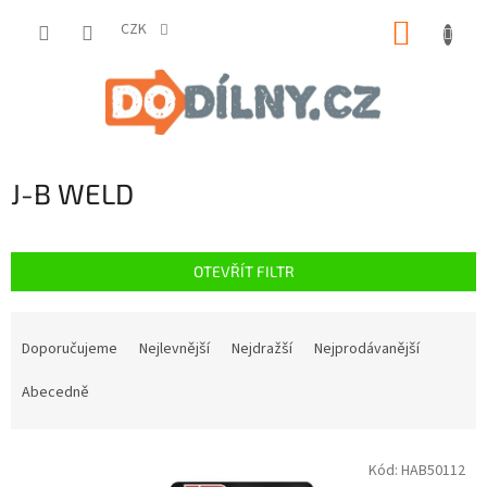
Přejít
NÁKUP
na
CZK
obsah
KOŠÍK
J-B WELD
OTEVŘÍT FILTR
Ř
a
Doporučujeme
Nejlevnější
Nejdražší
Nejprodávanější
z
e
Abecedně
n
í
V
p
Kód:
HAB50112
ý