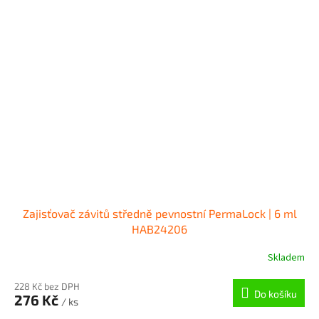
Zajisťovač závitů středně pevnostní PermaLock | 6 ml
HAB24206
Skladem
228 Kč bez DPH
Do košíku
276 Kč
/ ks