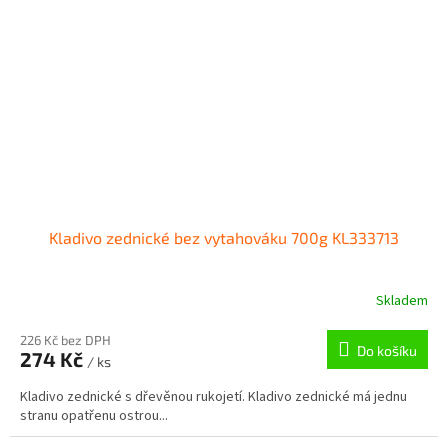
Kladivo zednické bez vytahováku 700g KL333713
Skladem
226 Kč bez DPH
Do košíku
274 Kč
/ ks
Kladivo zednické s dřevěnou rukojetí. Kladivo zednické má jednu
stranu opatřenu ostrou...