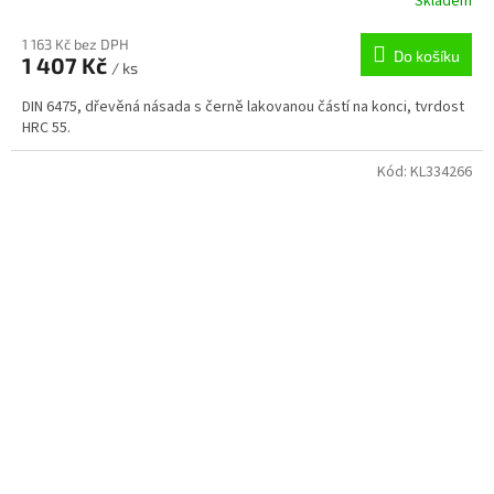
Skladem
1 163 Kč bez DPH
Do košíku
1 407 Kč
/ ks
DIN 6475, dřevěná násada s černě lakovanou částí na konci, tvrdost
HRC 55.
Kód:
KL334266