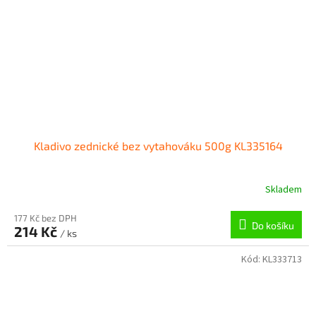
Kladivo zednické bez vytahováku 500g KL335164
Skladem
177 Kč bez DPH
Do košíku
214 Kč
/ ks
Kód:
KL333713