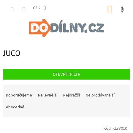
Přejít
NÁKUP
na
CZK
obsah
KOŠÍK
JUCO
OTEVŘÍT FILTR
Ř
a
Doporučujeme
Nejlevnější
Nejdražší
Nejprodávanější
z
e
Abecedně
n
í
V
p
Kód:
KL33010
ý