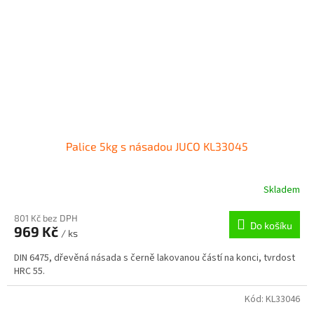
Palice 5kg s násadou JUCO KL33045
Skladem
801 Kč bez DPH
Do košíku
969 Kč
/ ks
DIN 6475, dřevěná násada s černě lakovanou částí na konci, tvrdost
HRC 55.
Kód:
KL33046