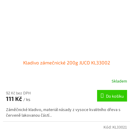
Kladivo zámečnické 200g JUCO KL33002
Skladem
92 Kč bez DPH
Do košíku
111 Kč
/ ks
Záměčnické kladivo, materiál násady z vysoce kvalitního dřeva s
červeně lakovanou částí...
Kód:
KL33021