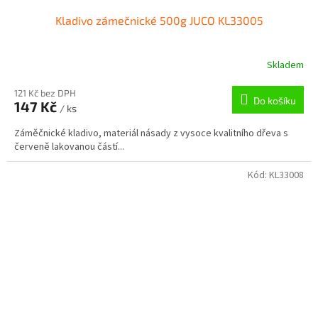
Kladivo zámečnické 500g JUCO KL33005
Skladem
121 Kč bez DPH
Do košíku
147 Kč
/ ks
Záměčnické kladivo, materiál násady z vysoce kvalitního dřeva s
červeně lakovanou částí...
Kód:
KL33008