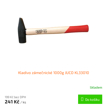
r
p
o
i
d
s
u
p
k
r
t
o
ů
d
u
k
t
ů
Kladivo zámečnické 1000g JUCO KL33010
Skladem
199 Kč bez DPH
Do košíku
241 Kč
/ ks