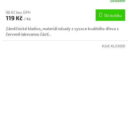
Skladem
98 Kč bez DPH
Do košíku
119 Kč
/ ks
Záměčnické kladivo, materiál násady z vysoce kvalitního dřeva s
červeně lakovanou částí...
Kód:
KL33005