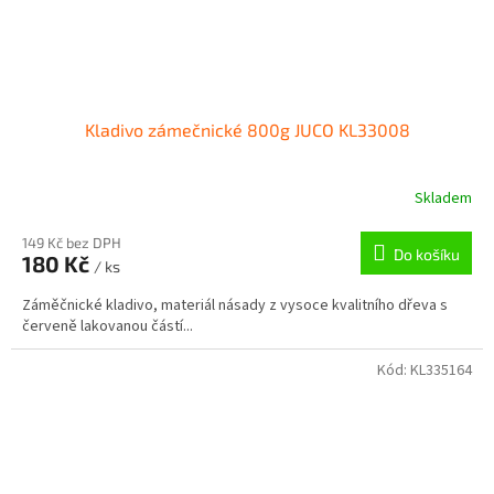
Kladivo zámečnické 800g JUCO KL33008
Skladem
149 Kč bez DPH
Do košíku
180 Kč
/ ks
Záměčnické kladivo, materiál násady z vysoce kvalitního dřeva s
červeně lakovanou částí...
Kód:
KL335164