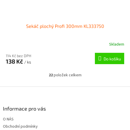
Sekáč plochý Profi 300mm KL333750
Skladem
114 Kč bez DPH
Do košíku
138 Kč
/ ks
22
položek celkem
O
v
l
Z
á
á
d
p
a
a
Informace pro vás
c
t
í
O NÁS
í
p
Obchodní podmínky
r