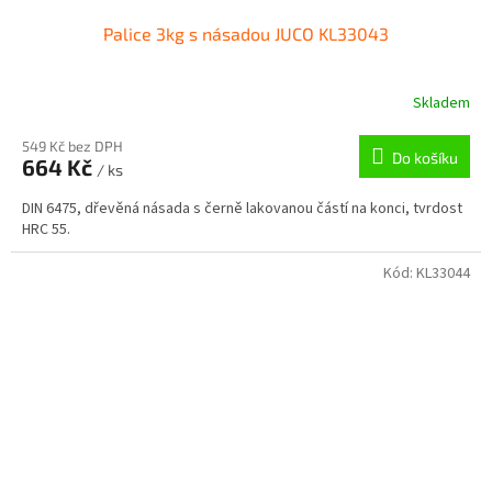
Palice 3kg s násadou JUCO KL33043
Skladem
549 Kč bez DPH
Do košíku
664 Kč
/ ks
DIN 6475, dřevěná násada s černě lakovanou částí na konci, tvrdost
HRC 55.
Kód:
KL33044