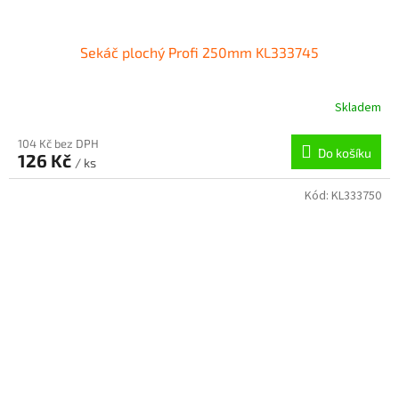
Sekáč plochý Profi 250mm KL333745
Skladem
104 Kč bez DPH
Do košíku
126 Kč
/ ks
Kód:
KL333750