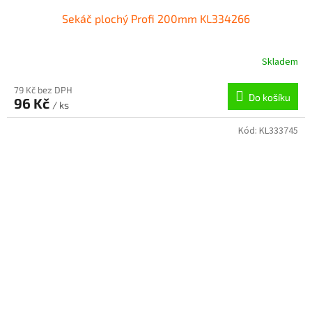
Sekáč plochý Profi 200mm KL334266
Skladem
79 Kč bez DPH
Do košíku
96 Kč
/ ks
Kód:
KL333745