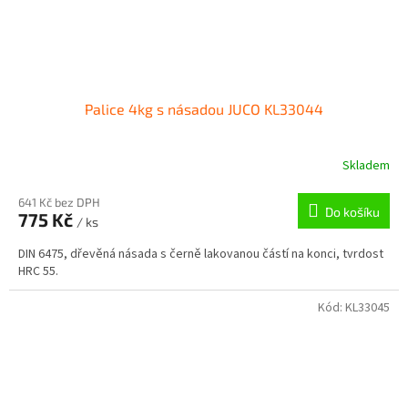
Palice 4kg s násadou JUCO KL33044
Skladem
641 Kč bez DPH
Do košíku
775 Kč
/ ks
DIN 6475, dřevěná násada s černě lakovanou částí na konci, tvrdost
HRC 55.
Kód:
KL33045