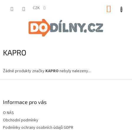
Přejít
NÁKUP
na
CZK
obsah
KOŠÍK
KAPRO
Žádné produkty značky
KAPRO
nebyly nalezeny...
Z
á
p
a
Informace pro vás
t
O NÁS
í
Obchodní podmínky
Podmínky ochrany osobních údajů GDPR