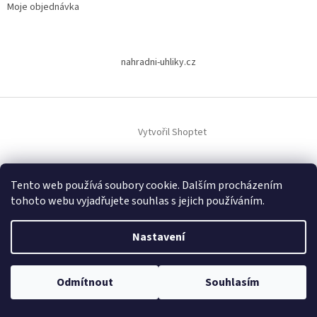
Moje objednávka
nahradni-uhliky.cz
Vytvořil Shoptet
Copyright 2026
www.dodilny.cz
. Všechna práva vyhrazena.
Upravit
Tento web používá soubory cookie. Dalším procházením
nastavení cookies
tohoto webu vyjadřujete souhlas s jejich používáním.
Nastavení
Odmítnout
Souhlasím