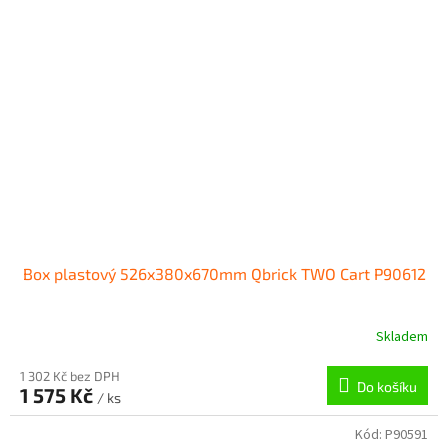
Box plastový 526x380x670mm Qbrick TWO Cart P90612
Skladem
1 302 Kč bez DPH
Do košíku
1 575 Kč
/ ks
Kód:
P90591