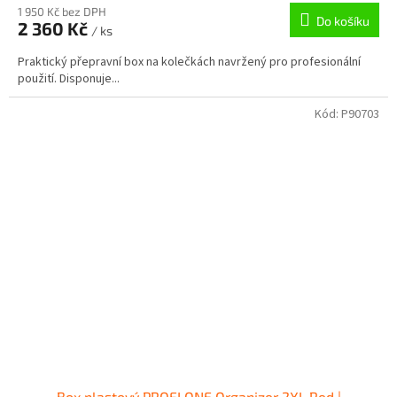
1 950 Kč bez DPH
Do košíku
2 360 Kč
/ ks
Praktický přepravní box na kolečkách navržený pro profesionální
použití. Disponuje...
Kód:
P90703
Box plastový PROFI ONE Organizer 2XL Red |