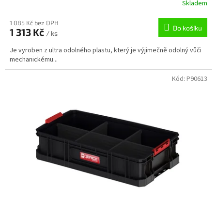
Skladem
1 085 Kč bez DPH
Do košíku
1 313 Kč
/ ks
Je vyroben z ultra odolného plastu, který je výjimečně odolný vůči
mechanickému...
Kód:
P90613