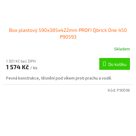
Box plastový 590x385x422mm PROFI Qbrick One 450
P90593
Skladem
1 301 Kč bez DPH
Do košíku
1 574 Kč
/ ks
Pevná konstrukce, těsnění pod víkem proti prachu a vodě.
Kód:
P90598