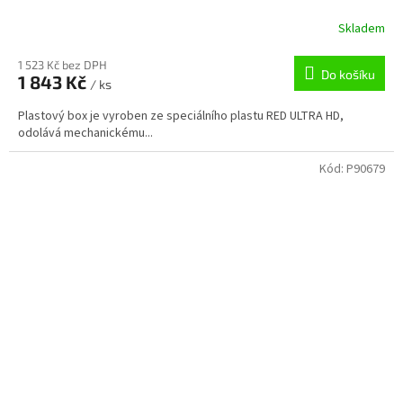
Skladem
1 523 Kč bez DPH
Do košíku
1 843 Kč
/ ks
Plastový box je vyroben ze speciálního plastu RED ULTRA HD,
odolává mechanickému...
Kód:
P90679