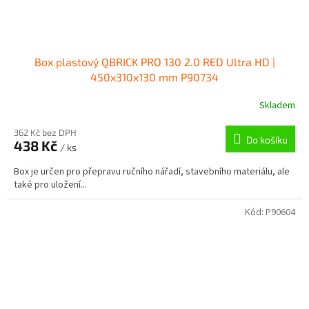
Box plastový QBRICK PRO 130 2.0 RED Ultra HD |
450x310x130 mm P90734
Skladem
362 Kč bez DPH
Do košíku
438 Kč
/ ks
Box je určen pro přepravu ručního nářadí, stavebního materiálu, ale
také pro uložení...
Kód:
P90604