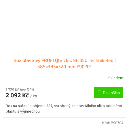
Box plastový PROFI Qbrick ONE 350 Technik Red |
585x385x320 mm P90701
Skladem
1 729 Kč bez DPH
Do košíku
2 092 Kč
/ ks
Box na nářadí o objemu 38 l, vyrobený ze speciálního ultra odolného
plastu s výjimečnou...
Kód:
P90704