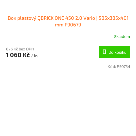
Box plastový QBRICK ONE 450 2.0 Vario | 585x385x401
mm P90679
Skladem
876 Kč bez DPH
Do košíku
1 060 Kč
/ ks
Kód:
P90734