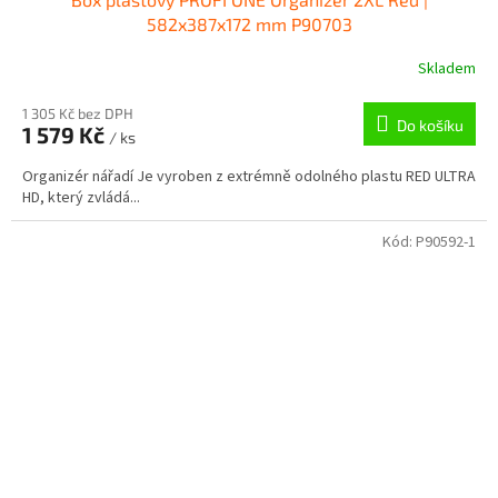
582x387x172 mm P90703
Skladem
1 305 Kč bez DPH
Do košíku
1 579 Kč
/ ks
Organizér nářadí Je vyroben z extrémně odolného plastu RED ULTRA
HD, který zvládá...
Kód:
P90592-1