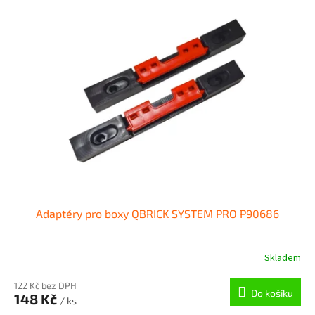
r
p
o
i
d
s
u
p
k
r
t
o
ů
d
u
k
t
ů
Adaptéry pro boxy QBRICK SYSTEM PRO P90686
Skladem
122 Kč bez DPH
Do košíku
148 Kč
/ ks