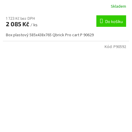
Skladem
1 723 Kč bez DPH
Do košíku
2 085 Kč
/ ks
Box plastový 585x438x765 Qbrick Pro cart P 90629
Kód:
P90592