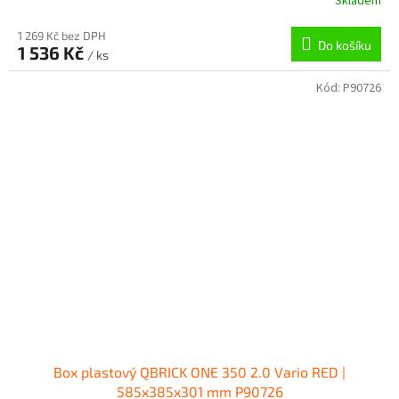
Skladem
1 269 Kč bez DPH
Do košíku
1 536 Kč
/ ks
Kód:
P90726
Box plastový QBRICK ONE 350 2.0 Vario RED |
585x385x301 mm P90726