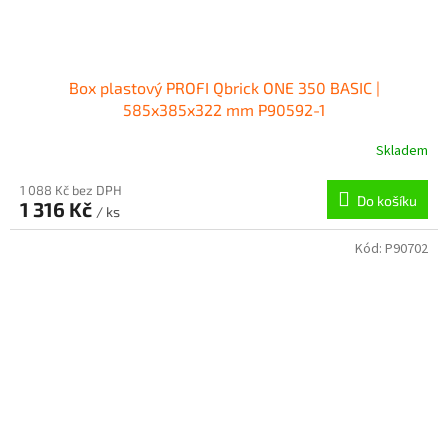
Box plastový PROFI Qbrick ONE 350 BASIC |
585x385x322 mm P90592-1
Skladem
1 088 Kč bez DPH
Do košíku
1 316 Kč
/ ks
Kód:
P90702