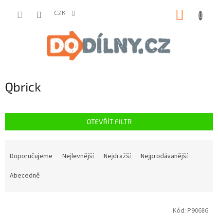
Přejít
NÁKUP
na
CZK
obsah
KOŠÍK
Qbrick
OTEVŘÍT FILTR
Ř
a
Doporučujeme
Nejlevnější
Nejdražší
Nejprodávanější
z
e
Abecedně
n
í
V
p
Kód:
P90686
ý