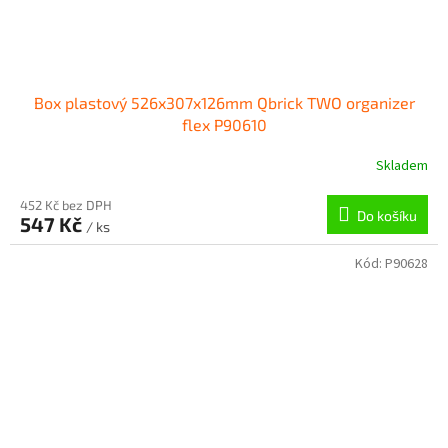
Box plastový 526x307x126mm Qbrick TWO organizer
flex P90610
Skladem
452 Kč bez DPH
Do košíku
547 Kč
/ ks
Kód:
P90628