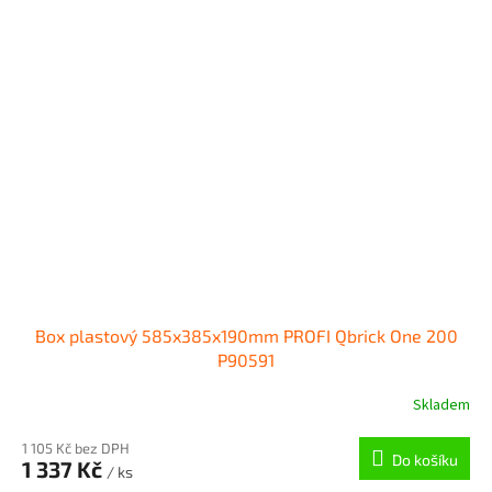
Box plastový 585x385x190mm PROFI Qbrick One 200
P90591
Skladem
1 105 Kč bez DPH
Do košíku
1 337 Kč
/ ks