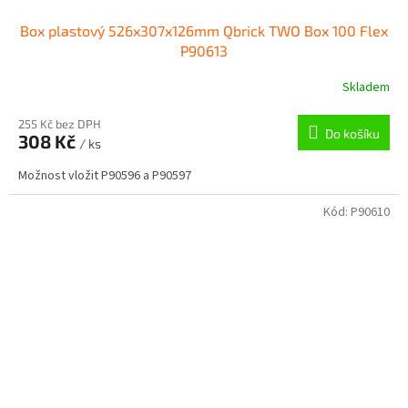
Box plastový 526x307x126mm Qbrick TWO Box 100 Flex
P90613
Skladem
255 Kč bez DPH
Do košíku
308 Kč
/ ks
Možnost vložit P90596 a P90597
Kód:
P90610