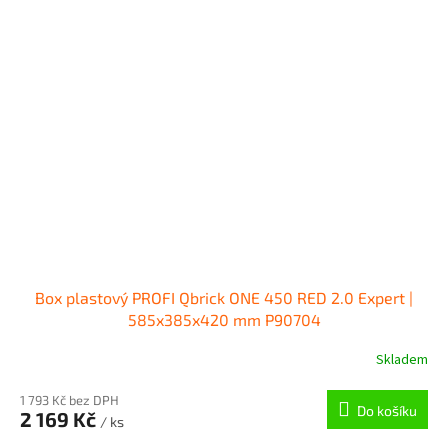
Box plastový PROFI Qbrick ONE 450 RED 2.0 Expert |
585x385x420 mm P90704
Skladem
1 793 Kč bez DPH
Do košíku
2 169 Kč
/ ks