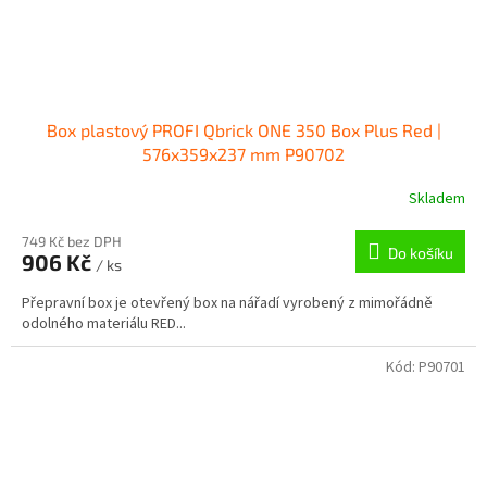
Box plastový PROFI Qbrick ONE 350 Box Plus Red |
576x359x237 mm P90702
Skladem
749 Kč bez DPH
Do košíku
906 Kč
/ ks
Přepravní box je otevřený box na nářadí vyrobený z mimořádně
odolného materiálu RED...
Kód:
P90701