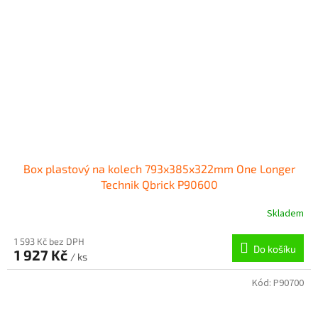
Box plastový na kolech 793x385x322mm One Longer
Technik Qbrick P90600
Skladem
1 593 Kč bez DPH
Do košíku
1 927 Kč
/ ks
Kód:
P90700