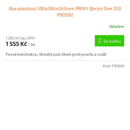
Box plastový 590x385x245mm PROFI Qbrick One 350
P90592
Skladem
1 285 Kč bez DPH
Do košíku
1 555 Kč
/ ks
Pevná konstrukce, těsnění pod víkem proti prachu a vodě.
Kód:
P90593