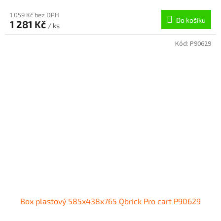
1 059 Kč bez DPH
Do košíku
1 281 Kč
/ ks
Kód:
P90629
Box plastový 585x438x765 Qbrick Pro cart P90629