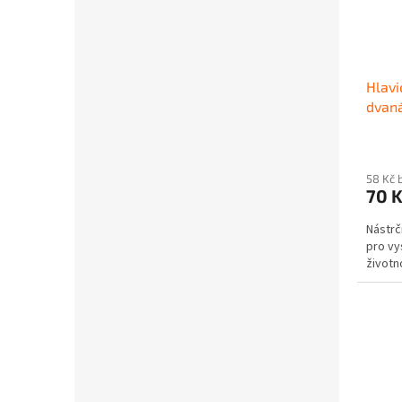
Hlavi
dvaná
58 Kč 
70 
Nástrč
pro vy
životno