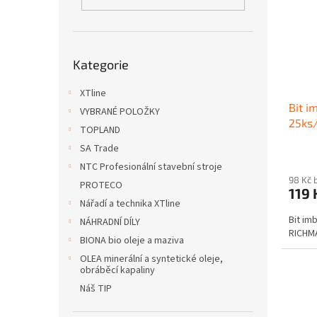
i
r
n
s
o
e
p
d
l
r
u
Přeskočit
o
k
Kategorie
kategorie
d
t
u
XTline
ů
Bit i
k
VYBRANÉ POLOŽKY
25ks
t
TOPLAND
ů
SA Trade
NTC Profesionální stavební stroje
98 Kč 
PROTECO
119
Nářadí a technika XTline
Bit im
NÁHRADNÍ DÍLY
RICHM
BIONA bio oleje a maziva
OLEA minerální a syntetické oleje,
obráběcí kapaliny
Náš TIP