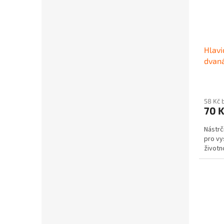
Hlavi
dvaná
58 Kč 
70 
Nástrč
pro vy
životno