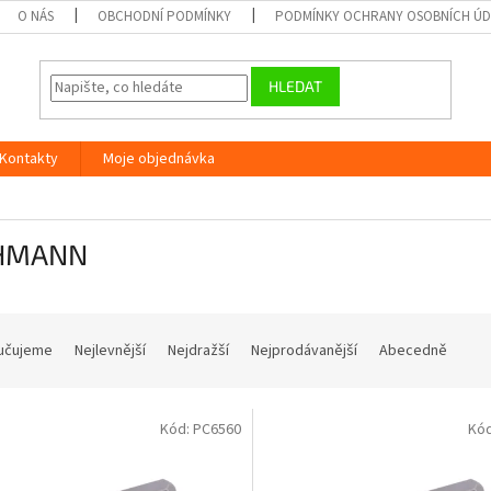
O NÁS
OBCHODNÍ PODMÍNKY
PODMÍNKY OCHRANY OSOBNÍCH Ú
HLEDAT
Kontakty
Moje objednávka
HMANN
učujeme
Nejlevnější
Nejdražší
Nejprodávanější
Abecedně
Kód:
PC6560
Kó