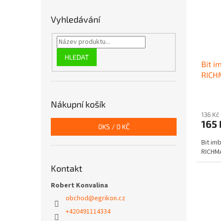
Vyhledávání
HLEDAT
Bit i
RICH
Nákupní košík
136 Kč
165
0
KS /
0 KČ
Bit im
RICHM
Kontakt
Robert Konvalina
obchod
@
egrikon.cz
+420491114334