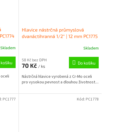
á
Hlavice nástrčná průmyslová
 PC1774
dvanáctihranná 1/2" | 12 mm PC1775
Skladem
Skladem
58 Kč bez DPH
 košíku
Do košíku
70 Kč
/ ks
 oceli
Nástrčná hlavice vyrobená z Cr-Mo oceli
pro vysokou pevnost a dlouhou životnost....
d:
PC1777
Kód:
PC1778