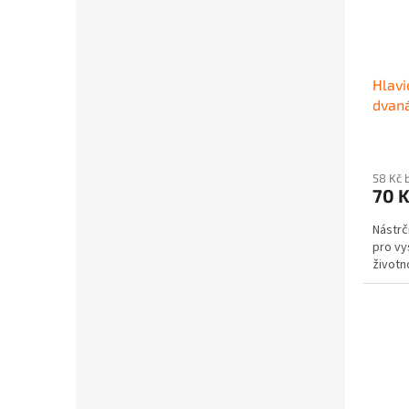
Hlavi
dvaná
58 Kč 
70 
Nástrč
pro vy
životno