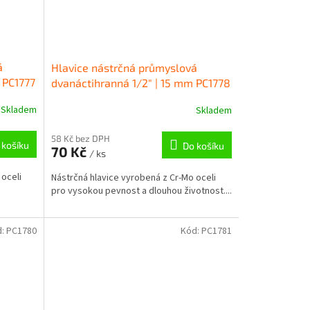
á
Hlavice nástrčná průmyslová
 PC1777
dvanáctihranná 1/2" | 15 mm PC1778
Skladem
Skladem
58 Kč bez DPH
 košíku
Do košíku
70 Kč
/ ks
 oceli
Nástrčná hlavice vyrobená z Cr-Mo oceli
pro vysokou pevnost a dlouhou životnost....
d:
PC1780
Kód:
PC1781