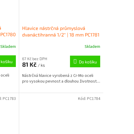
á
Hlavice nástrčná průmyslová
 PC1780
dvanáctihranná 1/2" | 18 mm PC1781
Skladem
Skladem
67 Kč bez DPH
 košíku
Do košíku
81 Kč
/ ks
 oceli
Nástrčná hlavice vyrobená z Cr-Mo oceli
pro vysokou pevnost a dlouhou životnost....
d:
PC1783
Kód:
PC1784