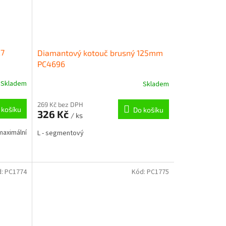
27
Diamantový kotouč brusný 125mm
PC4696
Skladem
Skladem
269 Kč bez DPH
 košíku
Do košíku
326 Kč
/ ks
maximální
L - segmentový
d:
PC1774
Kód:
PC1775