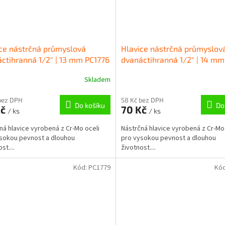
ce nástrčná průmyslová
Hlavice nástrčná průmyslov
ctihranná 1/2" | 13 mm PC1776
dvanáctihranná 1/2" | 14 mm
Skladem
bez DPH
58 Kč bez DPH
Do košíku
Do
Kč
70 Kč
/ ks
/ ks
ná hlavice vyrobená z Cr-Mo oceli
Nástrčná hlavice vyrobená z Cr-Mo
sokou pevnost a dlouhou
pro vysokou pevnost a dlouhou
st....
životnost....
Kód:
PC1779
Kó