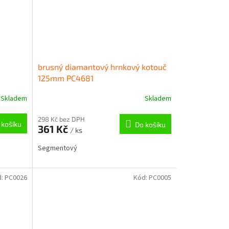
brusný diamantový hrnkový kotouč
125mm PC4681
Skladem
Skladem
298 Kč bez DPH
 košíku
Do košíku
361 Kč
/ ks
Segmentový
d:
PC0026
Kód:
PC0005