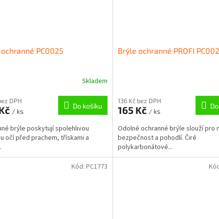
e ochranné PC0025
Brýle ochranné PROFI PC00
Skladem
bez DPH
136 Kč bez DPH
Do košíku
Do
 Kč
165 Kč
/ ks
/ ks
né brýle poskytují spolehlivou
Odolné ochranné brýle slouží pro 
u očí před prachem, třískami a
bezpečnost a pohodlí. Čiré
.
polykarbonátové...
Kód:
PC1773
Kó