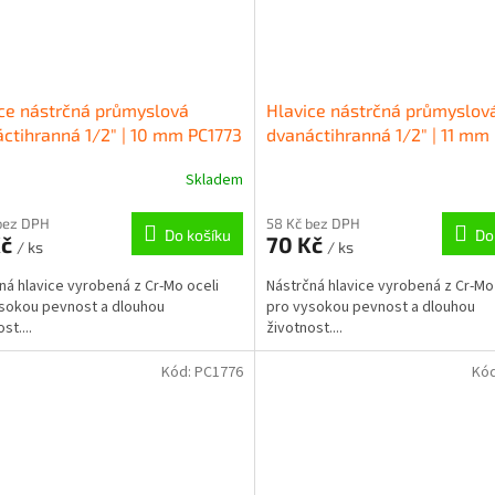
ce nástrčná průmyslová
Hlavice nástrčná průmyslov
ctihranná 1/2" | 10 mm PC1773
dvanáctihranná 1/2" | 11 mm
Skladem
bez DPH
58 Kč bez DPH
Do košíku
Do
Kč
70 Kč
/ ks
/ ks
ná hlavice vyrobená z Cr-Mo oceli
Nástrčná hlavice vyrobená z Cr-Mo
sokou pevnost a dlouhou
pro vysokou pevnost a dlouhou
st....
životnost....
Kód:
PC1776
Kó