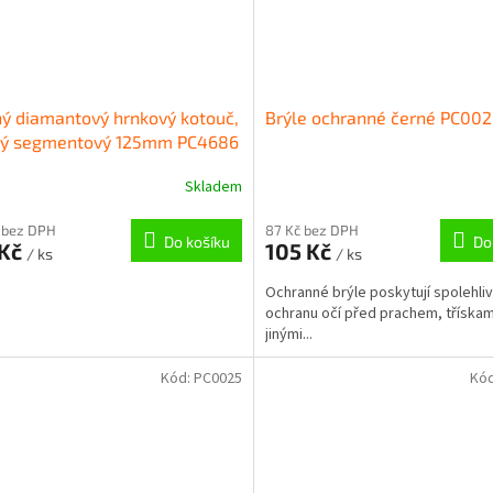
ý diamantový hrnkový kotouč,
Brýle ochranné černé PC00
itý segmentový 125mm PC4686
Skladem
 bez DPH
87 Kč bez DPH
Do košíku
Do
 Kč
105 Kč
/ ks
/ ks
Ochranné brýle poskytují spolehli
ochranu očí před prachem, třískam
jinými...
Kód:
PC0025
Kó