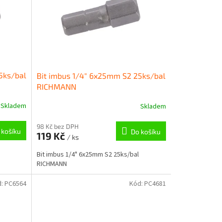
5ks/bal
Bit imbus 1/4" 6x25mm S2 25ks/bal
RICHMANN
Skladem
Skladem
98 Kč bez DPH
 košíku
Do košíku
119 Kč
/ ks
Bit imbus 1/4" 6x25mm S2 25ks/bal
RICHMANN
d:
PC6564
Kód:
PC4681