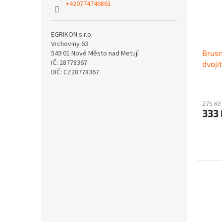
+420774746861
EGRIKON s.r.o.
Vrchoviny 63
Brusn
549 01 Nové Město nad Metují
IČ: 28778367
dvoj
DIČ: CZ28778367
275 Kč
333