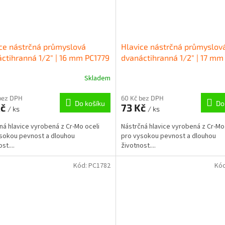
ce nástrčná průmyslová
Hlavice nástrčná průmyslov
ctihranná 1/2" | 16 mm PC1779
dvanáctihranná 1/2" | 17 mm
Skladem
bez DPH
60 Kč bez DPH
Do košíku
Do
Kč
73 Kč
/ ks
/ ks
ná hlavice vyrobená z Cr-Mo oceli
Nástrčná hlavice vyrobená z Cr-Mo
sokou pevnost a dlouhou
pro vysokou pevnost a dlouhou
st....
životnost....
Kód:
PC1782
Kó