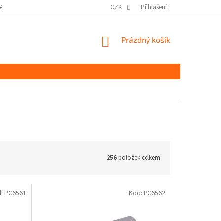
DAJŮ GDPR
MOJE OBJEDNÁVKA
CZK
Přihlášení
NÁKUPNÍ
Prázdný košík
KOŠÍK
256
položek celkem
d:
PC6561
Kód:
PC6562