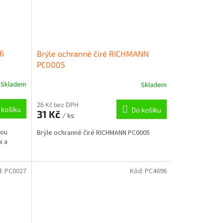
26
Brýle ochranné čiré RICHMANN
PC0005
Skladem
Skladem
26 Kč bez DPH
 košíku
Do košíku
31 Kč
/ ks
vou
Brýle ochranné čiré RICHMANN PC0005
i a
d:
PC0027
Kód:
PC4696