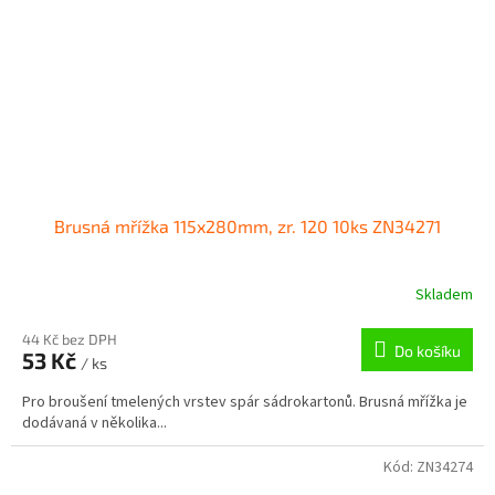
Brusná mřížka 115x280mm, zr. 120 10ks ZN34271
Skladem
44 Kč bez DPH
Do košíku
53 Kč
/ ks
Pro broušení tmelených vrstev spár sádrokartonů. Brusná mřížka je
dodávaná v několika...
Kód:
ZN34274