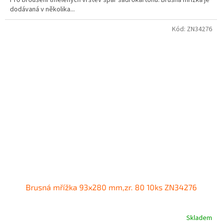
Pro broušení tmelených vrstev spár sádrokartonů. Brusná mřížka je
dodávaná v několika...
Kód:
ZN34276
Brusná mřížka 93x280 mm,zr. 80 10ks ZN34276
Skladem