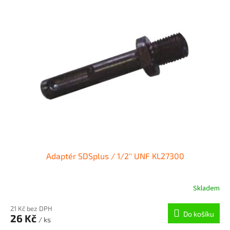
r
p
o
i
d
s
u
p
k
r
t
o
ů
d
u
k
t
ů
Adaptér SDSplus / 1/2'' UNF KL27300
Skladem
21 Kč bez DPH
Do košíku
26 Kč
/ ks