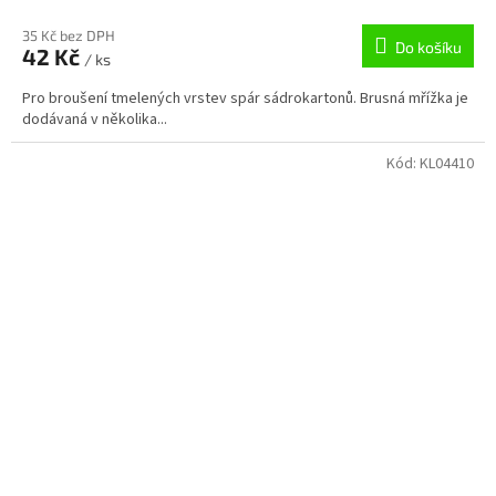
35 Kč bez DPH
Do košíku
42 Kč
/ ks
Pro broušení tmelených vrstev spár sádrokartonů. Brusná mřížka je
dodávaná v několika...
Kód:
KL04410