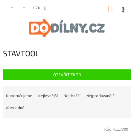
Přejít
NÁKUP
na
CZK
obsah
KOŠÍK
STAVTOOL
OTEVŘÍT FILTR
Ř
a
Doporučujeme
Nejlevnější
Nejdražší
Nejprodávanější
z
e
Abecedně
n
í
V
p
Kód:
KL27300
ý