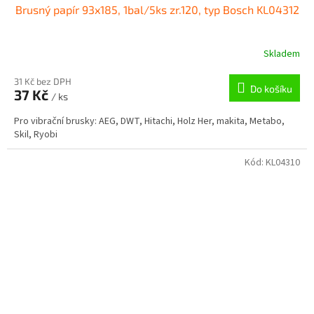
Brusný papír 93x185, 1bal/5ks zr.120, typ Bosch KL04312
Skladem
31 Kč bez DPH
Do košíku
37 Kč
/ ks
Pro vibrační brusky: AEG, DWT, Hitachi, Holz Her, makita, Metabo,
Skil, Ryobi
Kód:
KL04310