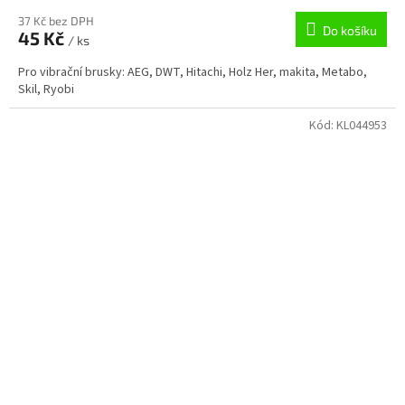
37 Kč bez DPH
Do košíku
45 Kč
/ ks
Pro vibrační brusky: AEG, DWT, Hitachi, Holz Her, makita, Metabo,
Skil, Ryobi
Kód:
KL044953