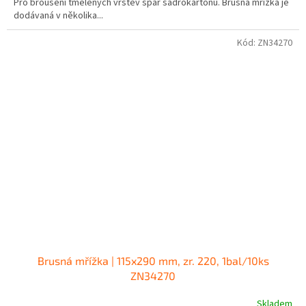
Pro broušení tmelených vrstev spár sádrokartonů. Brusná mřížka je
dodávaná v několika...
Kód:
ZN34270
Brusná mřížka | 115x290 mm, zr. 220, 1bal/10ks
ZN34270
Skladem