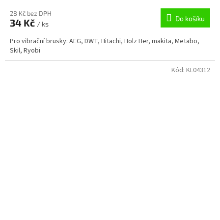
28 Kč bez DPH
Do košíku
34 Kč
/ ks
Pro vibrační brusky: AEG, DWT, Hitachi, Holz Her, makita, Metabo,
Skil, Ryobi
Kód:
KL04312