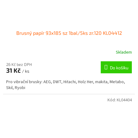
Brusný papír 93x185 sz 1bal/5ks zr.120 KL04412
Skladem
26 Kč bez DPH
Do košíku
31 Kč
/ ks
Pro vibrační brusky: AEG, DWT, Hitachi, Holz Her, makita, Metabo,
Skil, Ryobi
Kód:
KL04404