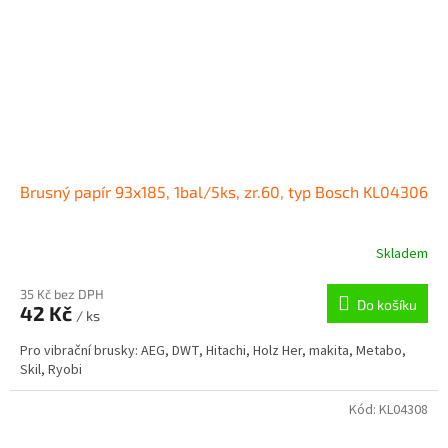
Brusný papír 93x185, 1bal/5ks, zr.60, typ Bosch KL04306
Skladem
35 Kč bez DPH
Do košíku
42 Kč
/ ks
Pro vibrační brusky: AEG, DWT, Hitachi, Holz Her, makita, Metabo,
Skil, Ryobi
Kód:
KL04308