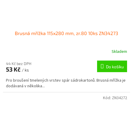
Brusná mřížka 115x280 mm, zr.80 10ks ZN34273
Skladem
44 Kč bez DPH
Do košíku
53 Kč
/ ks
Pro broušení tmelených vrstev spár sádrokartonů. Brusná mřížka je
dodávaná v několika...
Kód:
ZN34272