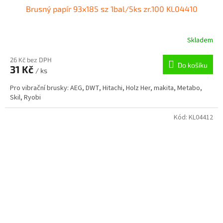
Brusný papír 93x185 sz 1bal/5ks zr.100 KL04410
Skladem
26 Kč bez DPH
Do košíku
31 Kč
/ ks
Pro vibrační brusky: AEG, DWT, Hitachi, Holz Her, makita, Metabo,
Skil, Ryobi
Kód:
KL04412