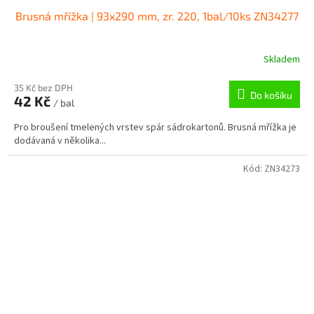
Brusná mřížka | 93x290 mm, zr. 220, 1bal/10ks ZN34277
Skladem
35 Kč bez DPH
Do košíku
42 Kč
/ bal
Pro broušení tmelených vrstev spár sádrokartonů. Brusná mřížka je
dodávaná v několika...
Kód:
ZN34273