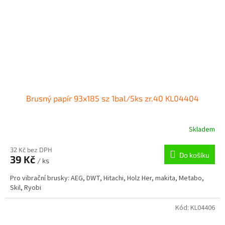
Brusný papír 93x185 sz 1bal/5ks zr.40 KL04404
Skladem
32 Kč bez DPH
Do košíku
39 Kč
/ ks
Pro vibrační brusky: AEG, DWT, Hitachi, Holz Her, makita, Metabo,
Skil, Ryobi
Kód:
KL04406