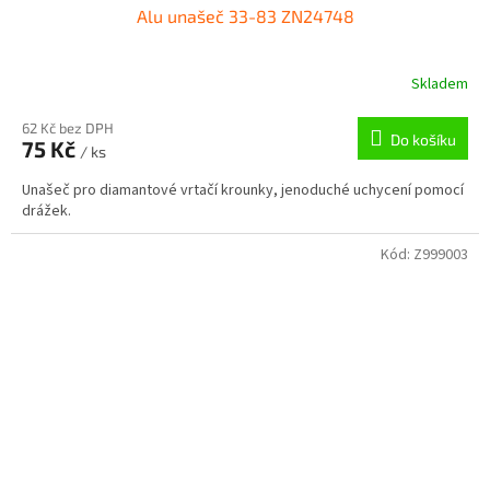
Alu unašeč 33-83 ZN24748
Skladem
62 Kč bez DPH
Do košíku
75 Kč
/ ks
Unašeč pro diamantové vrtačí krounky, jenoduché uchycení pomocí
drážek.
Kód:
Z999003