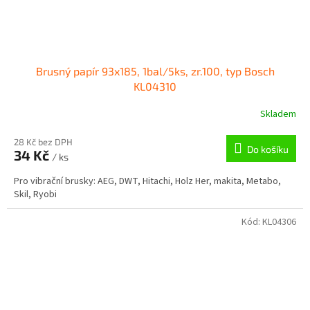
Brusný papír 93x185, 1bal/5ks, zr.100, typ Bosch
KL04310
Skladem
28 Kč bez DPH
Do košíku
34 Kč
/ ks
Pro vibrační brusky: AEG, DWT, Hitachi, Holz Her, makita, Metabo,
Skil, Ryobi
Kód:
KL04306