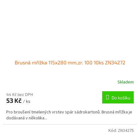
Brusná mřížka 115x280 mm,zr. 100 10ks ZN34272
Skladem
44 Kč bez DPH
Do košíku
53 Kč
/ ks
Pro broušení tmelených vrstev spár sádrokartonů. Brusná mřížka je
dodávaná v několika...
Kód:
ZN34275