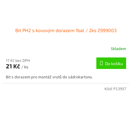
Bit PH2 s kovovým dorazem 1bal / 2ks Z999003
Skladem
17 Kč bez DPH
Do košíku
21 Kč
/ ks
Bit s dorazem pro montáž vrutů do sádrokartonu.
Kód:
P13937