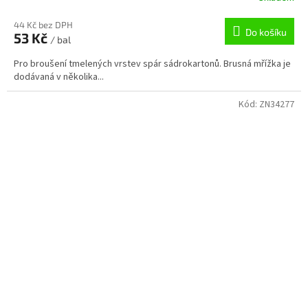
44 Kč bez DPH
Do košíku
53 Kč
/ bal
Pro broušení tmelených vrstev spár sádrokartonů. Brusná mřížka je
dodávaná v několika...
Kód:
ZN34277