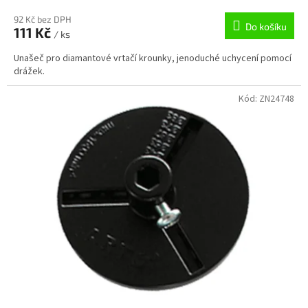
92 Kč bez DPH
Do košíku
111 Kč
/ ks
Unašeč pro diamantové vrtačí krounky, jenoduché uchycení pomocí
drážek.
Kód:
ZN24748