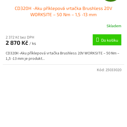
D
CD320H -Aku příklepová vrtačka Brushless 20V
A
WORKSITE – 50 Nm – 1,5 -13 mm
R
Skladem
M
2 372 Kč bez DPH
Do košíku
2 870 Kč
/ ks
A
CD320H -Aku příklepová vrtačka Brushless 20V WORKSITE – 50 Nm –
1,5 -13 mm je produkt...
Kód:
25033020