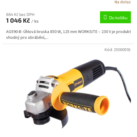
Na dotaz
864 Kč bez DPH
Do košíku
1 046 Kč
/ ks
AG590-B -Úhlová bruska 850 W, 125 mm WORKSITE – 230 V je produkt
vhodný pro obrábění,...
Kód:
25000591