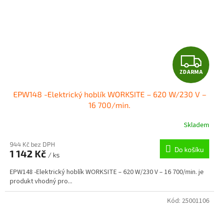
Z
ZDARMA
D
EPW148 -Elektrický hoblík WORKSITE – 620 W/230 V –
A
16 700/min.
R
Skladem
M
944 Kč bez DPH
Do košíku
1 142 Kč
/ ks
A
EPW148 -Elektrický hoblík WORKSITE – 620 W/230 V – 16 700/min. je
produkt vhodný pro...
Kód:
25001106