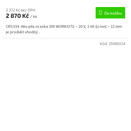
2 372 Kč bez DPH
Do košíku
2 870 Kč
/ ks
CRS334 -Aku pila ocaska 20V WORKSITE – 20 V, 2 Ah (Li-ion) – 22 mm
je produkt vhodný...
Kód:
25000324