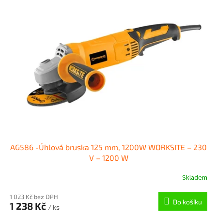
r
p
o
i
d
s
u
p
k
r
t
o
ů
d
u
k
t
ů
AG586 -Úhlová bruska 125 mm, 1200W WORKSITE – 230
V – 1200 W
Skladem
1 023 Kč bez DPH
Do košíku
1 238 Kč
/ ks