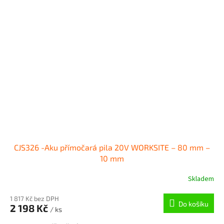
CJS326 -Aku přímočará pila 20V WORKSITE – 80 mm –
10 mm
Skladem
1 817 Kč bez DPH
Do košíku
2 198 Kč
/ ks