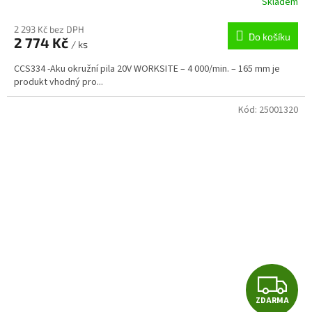
Skladem
2 293 Kč bez DPH
Do košíku
2 774 Kč
/ ks
CCS334 -Aku okružní pila 20V WORKSITE – 4 000/min. – 165 mm je
produkt vhodný pro...
Kód:
25001320
Z
ZDARMA