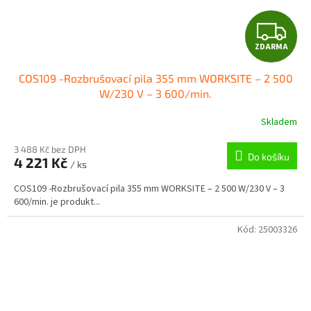
Z
ZDARMA
D
COS109 -Rozbrušovací pila 355 mm WORKSITE – 2 500
A
W/230 V – 3 600/min.
R
Skladem
M
3 488 Kč bez DPH
Do košíku
4 221 Kč
/ ks
A
COS109 -Rozbrušovací pila 355 mm WORKSITE – 2 500 W/230 V – 3
600/min. je produkt...
Kód:
25003326