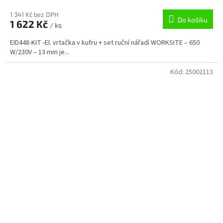
1 341 Kč bez DPH
Do košíku
1 622 Kč
/ ks
EID448-KIT -El. vrtačka v kufru + set ruční nářadí WORKSITE – 650
W/230V – 13 mm je...
Kód:
25002113