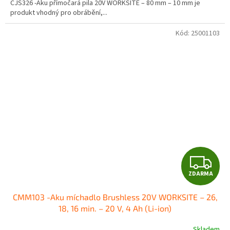
CJS326 -Aku přímočará pila 20V WORKSITE – 80 mm – 10 mm je
produkt vhodný pro obrábění,...
Kód:
25001103
Z
ZDARMA
D
CMM103 -Aku míchadlo Brushless 20V WORKSITE – 26,
A
18, 16 min. – 20 V, 4 Ah (Li-ion)
R
Skladem