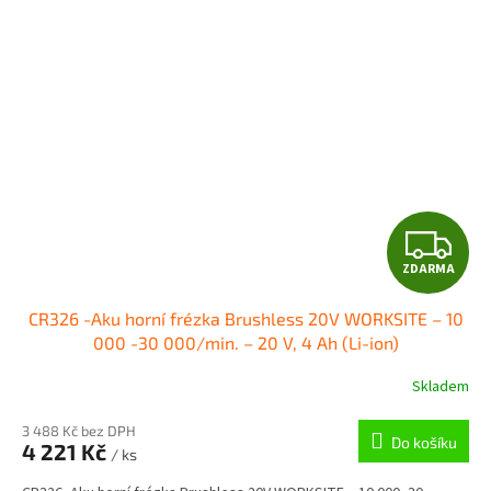
Z
ZDARMA
D
CR326 -Aku horní frézka Brushless 20V WORKSITE – 10
A
000 -30 000/min. – 20 V, 4 Ah (Li-ion)
R
Skladem
M
3 488 Kč bez DPH
Do košíku
4 221 Kč
/ ks
A