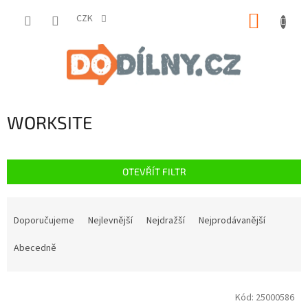
Přejít
NÁKUP
na
CZK
obsah
KOŠÍK
WORKSITE
OTEVŘÍT FILTR
Ř
a
Doporučujeme
Nejlevnější
Nejdražší
Nejprodávanější
z
e
Abecedně
n
í
V
p
Kód:
25000586
ý