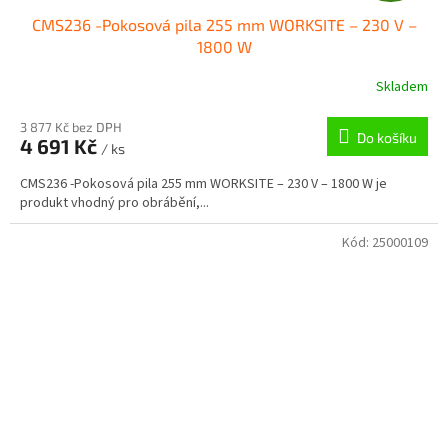
CMS236 -Pokosová pila 255 mm WORKSITE – 230 V –
A
1800 W
R
Skladem
M
3 877 Kč bez DPH
Do košíku
4 691 Kč
/ ks
A
CMS236 -Pokosová pila 255 mm WORKSITE – 230 V – 1800 W je
produkt vhodný pro obrábění,...
Kód:
25000109