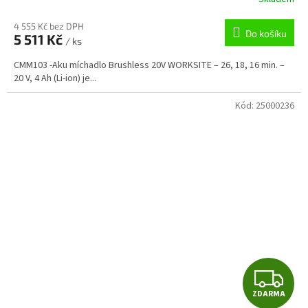
M
4 555 Kč bez DPH
Do košíku
5 511 Kč
/ ks
A
CMM103 -Aku míchadlo Brushless 20V WORKSITE – 26, 18, 16 min. –
20 V, 4 Ah (Li-ion) je...
Kód:
25000236
Z
ZDARMA
D