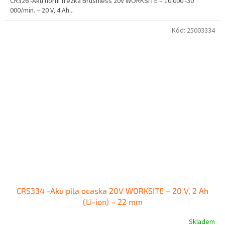
CR326 -Aku horní frézka Brushless 20V WORKSITE – 10 000 -30
000/min. – 20 V, 4 Ah...
Kód:
25003334
CRS334 -Aku pila ocaska 20V WORKSITE – 20 V, 2 Ah
(Li-ion) – 22 mm
Skladem