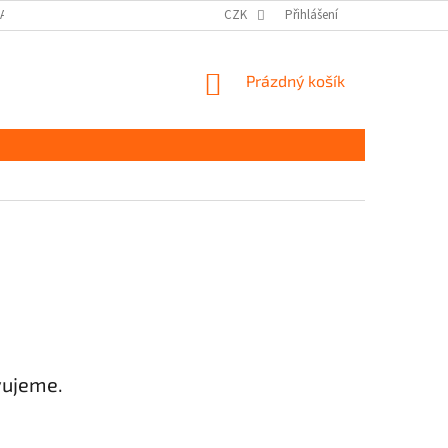
DAJŮ GDPR
MOJE OBJEDNÁVKA
CZK
Přihlášení
NÁKUPNÍ
Prázdný košík
KOŠÍK
vujeme.