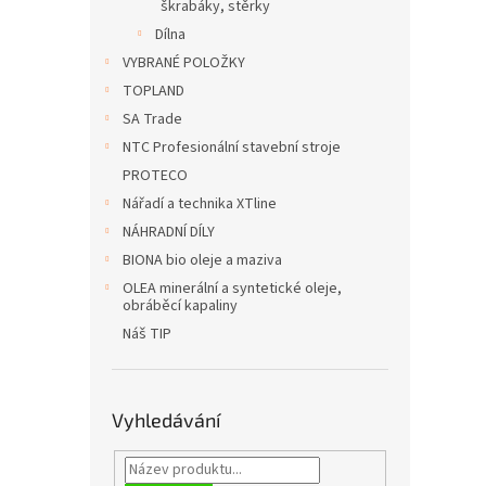
n
škrabáky, stěrky
e
Dílna
l
VYBRANÉ POLOŽKY
TOPLAND
SA Trade
NTC Profesionální stavební stroje
PROTECO
Nářadí a technika XTline
NÁHRADNÍ DÍLY
BIONA bio oleje a maziva
OLEA minerální a syntetické oleje,
obráběcí kapaliny
Náš TIP
Vyhledávání