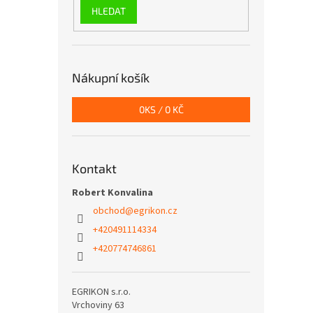
HLEDAT
Nákupní košík
0
KS /
0 KČ
Kontakt
Robert Konvalina
obchod
@
egrikon.cz
+420491114334
+420774746861
EGRIKON s.r.o.
Vrchoviny 63