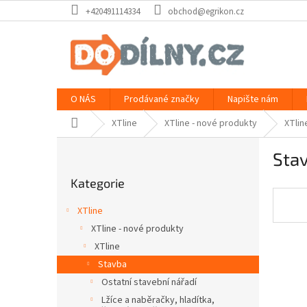
Přejít
+420491114334
obchod@egrikon.cz
na
obsah
O NÁS
Prodávané značky
Napište nám
Domů
XTline
XTline - nové produkty
XTlin
P
Sta
o
Přeskočit
s
Kategorie
kategorie
t
r
XTline
a
XTline - nové produkty
n
XTline
n
í
Stavba
p
Ostatní stavební nářadí
a
Lžíce a naběračky, hladítka,