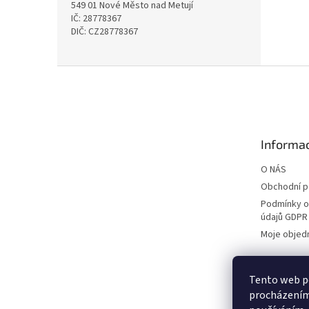
549 01 Nové Město nad Metují
IČ: 28778367
DIČ: CZ28778367
Z
á
p
a
t
Informac
í
O NÁS
Obchodní 
Podmínky o
údajů GDPR
Moje objed
Tento web po
procházením 