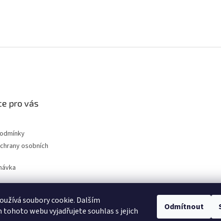
e pro vás
podmínky
chrany osobních
návka
užívá soubory cookie. Dalším
Odmítnout
nahradni-uhliky.cz
tohoto webu vyjadřujete souhlas s jejich