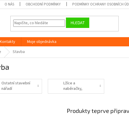
O NÁS
OBCHODNÍ PODMÍNKY
PODMÍNKY OCHRANY OSOBNÍCH Ú
HLEDAT
Kontakty
Moje objednávka
e
Stavba
vba
Ostatní stavební
Lžíce a
nářadí
naběračky,
hladítka,
škrabáky, stěrky
Produkty teprve připra