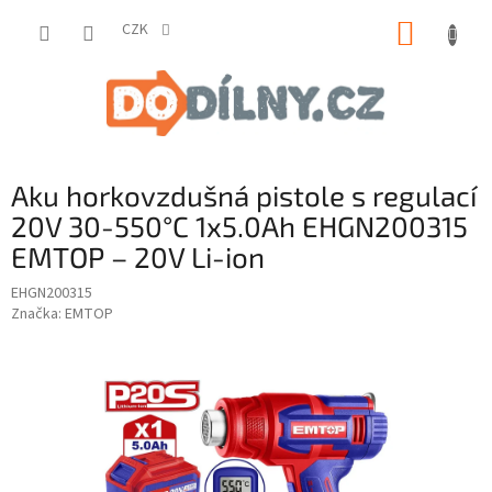
Přejít
NÁKUP
na
CZK
obsah
KOŠÍK
Aku horkovzdušná pistole s regulací
20V 30-550°C 1x5.0Ah EHGN200315
EMTOP – 20V Li-ion
EHGN200315
Značka:
EMTOP