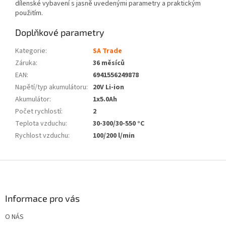
dílenské vybavení s jasně uvedenými parametry a praktickým
použitím.
Doplňkové parametry
Kategorie
:
SA Trade
Záruka
:
36 měsíců
EAN
:
6941556249878
Napětí/typ akumulátoru
:
20V Li-ion
Akumulátor
:
1x5.0Ah
Počet rychlostí
:
2
Teplota vzduchu
:
30-300/30-550 °C
Rychlost vzduchu
:
100/200 l/min
Z
á
p
a
Informace pro vás
t
O NÁS
í