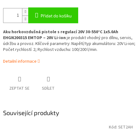
Přidat do košíku
Aku horkovzdušná pistole s regulací 20V 30-550°C 1x5.0Ah
EHGN200315 EMTOP – 20V Li-ion
je produkt vhodný pro dílnu, servis,
údržbu a provoz. Klíčové parametry: Napětí/typ akumulátoru: 20V Li-ion;
Počet rychlostí: 2; Rychlost vzduchu: 100/200 l/min.
Detailní informace
ZEPTAT SE
SDÍLET
Související produkty
Kód:
SET2AH