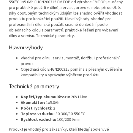
550°C 1x5.0Ah EHGN200315 EMTOP od výrobce EMTOP je určený
pro praktické použití v dílně, servisu, provozu nebo při údržbě.
Díky dostupným technickým údajům lze snadno ověřit vhodnost
produktu pro konkrétní použití. Hlavní výhody. vhodné pro
profesionální i dílenské použití. snadné dohledání podle
objednacího kódu a parametrů. praktické řešení pro vybavení
dílny a servisu. Technické parametry.
Hlavní výhody
Vhodné pro dílnu, servis, montáž, údržbu i profesionální
provoz.
Objednací kód EHGN200315 pomáhá s přesným ověřením
kompatibility a správným výběrem produktu.
Technické parametry
Napětí/typ akumulátoru:
20V Li-ion
Akumulátor:
1x5.0Ah
Počet rychlostí:
2
Teplota vzduchu:
30-300/30-550 °C
Rychlost vzduchu:
100/200 l/min
Produkt je vhodný pro zákazníky, kteří hledají spolehlivé