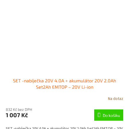
SET -nabíječka 20V 4.0A + akumulátor 20V 2.0Ah
Set2Ah EMTOP – 20V Li-ion
Na dotaz
832 Kč bez DPH
1 007 Kč
Do košíku
SET -nabíječka 20V 4.0A + akumulátor 20V 2.0Ah Set2Ah EMTOP – 20V