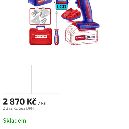
2 870 Kč
/ ks
2 372 Kč bez DPH
Měrná
Skladem
cena: