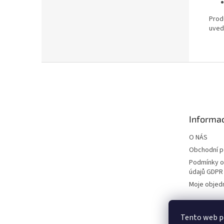
Produ
uved
Z
á
p
a
t
Informac
í
O NÁS
Obchodní 
Podmínky o
údajů GDPR
Moje objed
Tento web po