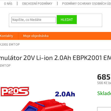
O NÁS
OBCHODNÍ PODMÍNKY
PODMÍNKY OCHRANY OSOBNÍCH Ú
HLEDAT
Kontakty
Moje objednávka
BPK2001 EMTOP
mulátor 20V Li-ion 2.0Ah EBPK2001 
EMTOP
685
566 Kč b
Měrná
Skla
cena: