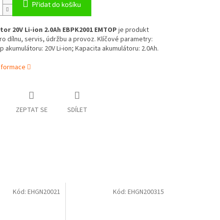
Přidat do košíku
or 20V Li-ion 2.0Ah EBPK2001 EMTOP
je produkt
o dílnu, servis, údržbu a provoz. Klíčové parametry:
p akumulátoru: 20V Li-ion; Kapacita akumulátoru: 2.0Ah.
informace
ZEPTAT SE
SDÍLET
Kód:
EHGN20021
Kód:
EHGN200315