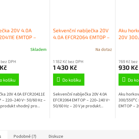
ečka 20V 4.0A
Sekvenční nabíječka 20V
Aku hork
20411E EMTOP –
4.0A EFCR2064 EMTOP –
20V 300/
240 V~ 50/60 Hz –
220–240 V~ 50/60 Hz –
EHGN200
Skladem
Na dotaz
20 V
Li-ion
 bez DPH
1 182 Kč bez DPH
769 Kč bez
 Kč
1 430 Kč
930 Kč
o košíku
Do košíku
Do ko
čka 20V 4.0A EFCR20411E
Sekvenční nabíječka 20V 4.0A
Aku horkov
– 220–240 V~ 50/60 Hz –
EFCR2064 EMTOP – 220–240 V~
300/550°C
e produkt vhodný pro...
50/60 Hz – 20 V je produkt...
EMTOP – 20V
s
Podobné (7)
Diskuze