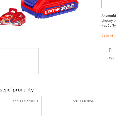
Akumulát
vhodný pr
Napětí/ty
Detailní 
TISK
sející produkty
Kód:
EFCR20411E
Kód:
EFCR2064