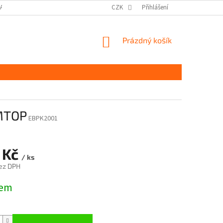
DAJŮ GDPR
MOJE OBJEDNÁVKA
CZK
Přihlášení
NÁKUPNÍ
Prázdný košík
KOŠÍK
EMTOP
EBPK2001
 Kč
/ ks
ez DPH
dem