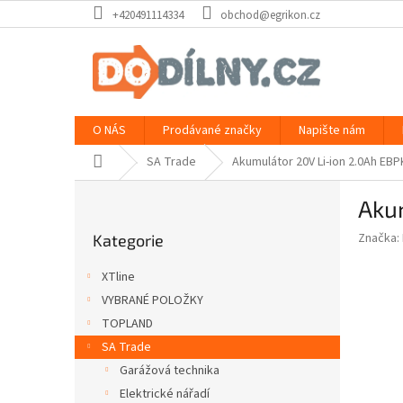
Přejít
+420491114334
obchod@egrikon.cz
na
obsah
O NÁS
Prodávané značky
Napište nám
Domů
SA Trade
Akumulátor 20V Li-ion 2.0Ah E
P
Aku
o
Přeskočit
s
Značka:
Kategorie
kategorie
t
r
XTline
a
VYBRANÉ POLOŽKY
n
TOPLAND
n
í
SA Trade
p
Garážová technika
a
Elektrické nářadí