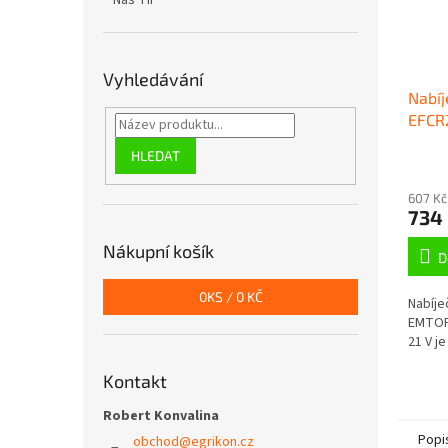
Náš TIP
Vyhledávání
Nabíj
EFCR
220–
HLEDAT
21 V
607 Kč
734
Nákupní košík
D
0
KS /
0 KČ
Nabíje
EMTOP 
21 V j
Kontakt
Robert Konvalina
Popi
obchod
@
egrikon.cz