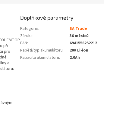
Doplňkové parametry
Kategorie
:
SA Trade
Záruka
:
36 měsíců
K2001 EMTOP
EAN
:
6941556252212
o při
Napětí/typ akumulátoru
:
20V Li-ion
tu pro
adné
Kapacita akumulátoru
:
2.0Ah
ílny a
ulátoru:
právným