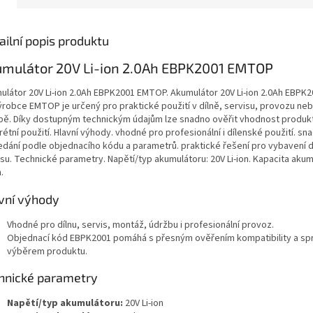
ailní popis produktu
umulátor 20V Li-ion 2.0Ah EBPK2001 EMTOP
ulátor 20V Li-ion 2.0Ah EBPK2001 EMTOP. Akumulátor 20V Li-ion 2.0Ah EBP
ýrobce EMTOP je určený pro praktické použití v dílně, servisu, provozu neb
bě. Díky dostupným technickým údajům lze snadno ověřit vhodnost produk
étní použití. Hlavní výhody. vhodné pro profesionální i dílenské použití. sn
edání podle objednacího kódu a parametrů. praktické řešení pro vybavení d
isu. Technické parametry. Napětí/typ akumulátoru: 20V Li-ion. Kapacita akum
.
vní výhody
Vhodné pro dílnu, servis, montáž, údržbu i profesionální provoz.
Objednací kód EBPK2001 pomáhá s přesným ověřením kompatibility a s
výběrem produktu.
hnické parametry
Napětí/typ akumulátoru:
20V Li-ion