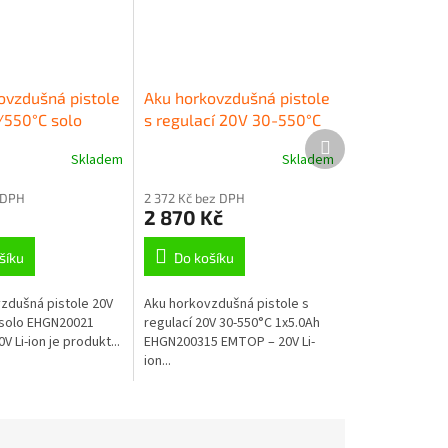
ovzdušná pistole
Aku horkovzdušná pistole
550°C solo
s regulací 20V 30-550°C
Další
21 EMTOP – 20V
1x5.0Ah EHGN200315
produkt
Skladem
Skladem
EMTOP – 20V Li-ion
 DPH
2 372 Kč bez DPH
2 870 Kč
šíku
Do košíku
zdušná pistole 20V
Aku horkovzdušná pistole s
 solo EHGN20021
regulací 20V 30-550°C 1x5.0Ah
 Li-ion je produkt...
EHGN200315 EMTOP – 20V Li-
ion...