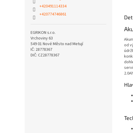
+420491114334
+420774746861
Det
Ak
EGRIKON s.r.o.
Vrchoviny 63
Akum
549 01 Nové Město nad Metují
od v
IČ: 28778367
údrž
DIČ: CZ28778367
konkr
dohl
serv
2.0Ah
Hla
Tec