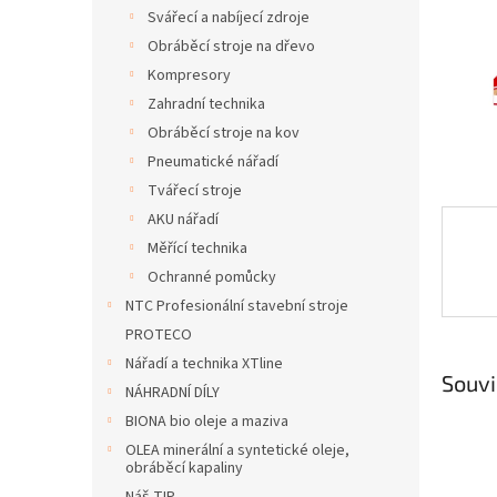
n
Svářecí a nabíjecí zdroje
e
Obráběcí stroje na dřevo
l
Kompresory
Zahradní technika
Obráběcí stroje na kov
Pneumatické nářadí
Tvářecí stroje
AKU nářadí
Měřící technika
Ochranné pomůcky
NTC Profesionální stavební stroje
PROTECO
Nářadí a technika XTline
Souvi
NÁHRADNÍ DÍLY
BIONA bio oleje a maziva
OLEA minerální a syntetické oleje,
obráběcí kapaliny