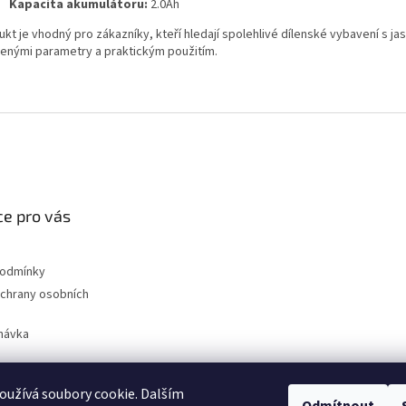
Kapacita akumulátoru:
2.0Ah
kt je vhodný pro zákazníky, kteří hledají spolehlivé dílenské vybavení s ja
enými parametry a praktickým použitím.
e pro vás
podmínky
chrany osobních
návka
užívá soubory cookie. Dalším
nahradni-uhliky.cz