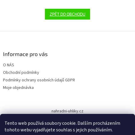
ZPĚT DO OBCHODU
Z
á
p
a
Informace pro vás
t
O NÁS
í
Obchodní podmínky
Podmínky ochrany osobních údajů GDPR
Moje objednávka
nahradni-uhliky.cz
Tento web používá soubory cookie. Dalším procházením
tohoto webu vyjadřujete souhlas s jejich používáním.