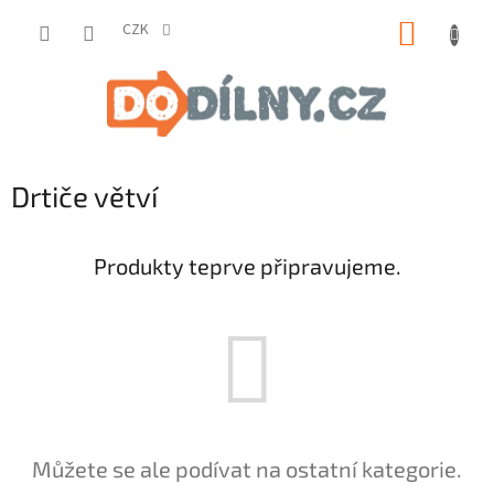
Přejít
NÁKUP
na
CZK
obsah
KOŠÍK
Drtiče větví
Produkty teprve připravujeme.
Můžete se ale podívat na ostatní kategorie.