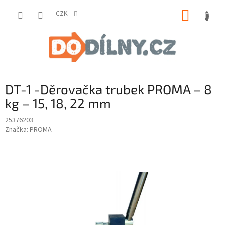
Přejít
NÁKUP
na
CZK
obsah
KOŠÍK
DT-1 -Děrovačka trubek PROMA – 8
kg – 15, 18, 22 mm
25376203
Značka:
PROMA