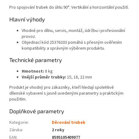
Pro spojování trubek do úhlu 90°. Vertikální a horizontální použití.
Hlavní výhody
Vhodné pro dílnu, servis, montáž, údržbu i profesionální
provoz.
Objednací kód 25376203 pomáhá s přesným ověřením
kompatibility a správným výběrem produktu.
Technické parametry
Hmotnost:
8 kg
Vnější průměr trubky:
15, 18, 22 mm
Produkt je vhodný pro zákazníky, kteří hledají spolehlivé
dílenské vybavení s jasně uvedenými parametry a praktickým
použitím.
Doplňkové parametry
Kategorie
:
Děrování trubek
Záruka
:
2 roky
EAN
:
8595105409077