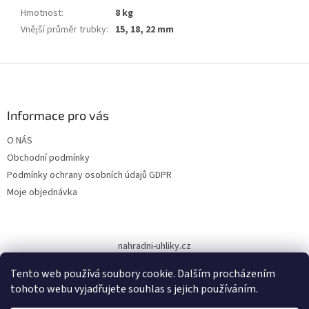
Hmotnost
:
8 kg
Vnější průměr trubky
:
15, 18, 22 mm
Z
á
p
a
Informace pro vás
t
O NÁS
í
Obchodní podmínky
Podmínky ochrany osobních údajů GDPR
Moje objednávka
nahradni-uhliky.cz
Tento web používá soubory cookie. Dalším procházením
tohoto webu vyjadřujete souhlas s jejich používáním.