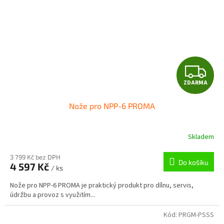
Z
ZDARMA
D
Nože pro NPP-6 PROMA
A
R
Skladem
M
3 799 Kč bez DPH
Do košíku
4 597 Kč
/ ks
A
Nože pro NPP-6 PROMA je praktický produkt pro dílnu, servis,
údržbu a provoz s využitím...
Kód:
PRGM-PSSS