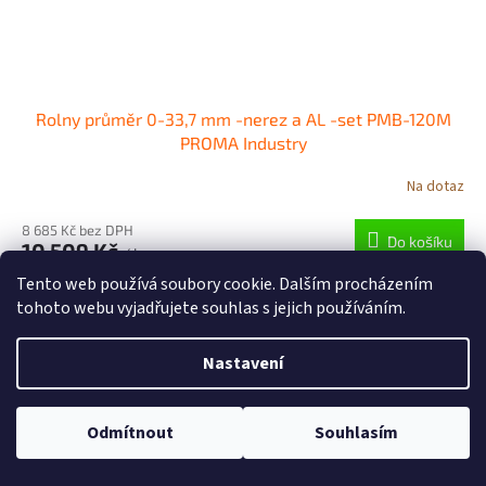
Rolny průměr 0-33,7 mm -nerez a AL -set PMB-120M
PROMA Industry
Na dotaz
8 685 Kč bez DPH
Do košíku
10 509 Kč
/ ks
Tento web používá soubory cookie. Dalším procházením
Rolny průměr 0-33,7 mm -nerez a AL -set PMB-120M PROMA Industry
tohoto webu vyjadřujete souhlas s jejich používáním.
je praktický produkt...
Kód:
125010-22
Nastavení
Odmítnout
Souhlasím