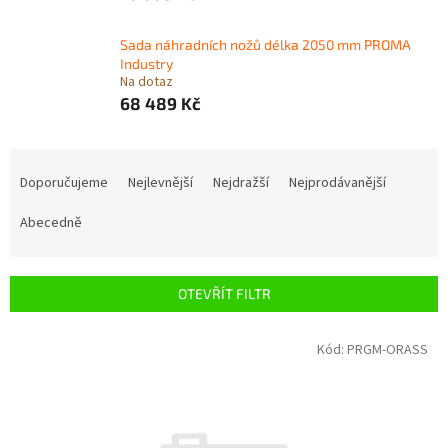
Sada náhradních nožů délka 2050 mm PROMA
Industry
Na dotaz
68 489 Kč
Ř
a
Doporučujeme
Nejlevnější
Nejdražší
Nejprodávanější
z
e
Abecedně
n
í
p
OTEVŘÍT FILTR
r
o
V
Kód:
PRGM-ORASS
d
ý
u
p
k
i
t
s
ů