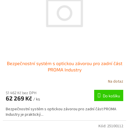
p
r
o
d
u
k
t
ů
Bezpečnostní systém s optickou závorou ​​pro zadní část
PROMA Industry
Na dotaz
51 462 Kč bez DPH
Do košíku
62 269 Kč
/ ks
Bezpečnostní systém s optickou závorou ​​pro zadní část PROMA
Industry je praktický...
Kód:
25100112