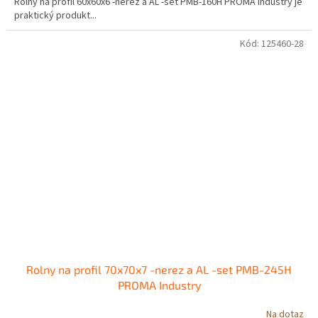
Rolny na profil 60x60x6 -nerez a AL -set PMB-160H PROMA Industry je
praktický produkt...
Kód:
125460-28
Rolny na profil 70x70x7 -nerez a AL -set PMB-245H
PROMA Industry
Na dotaz