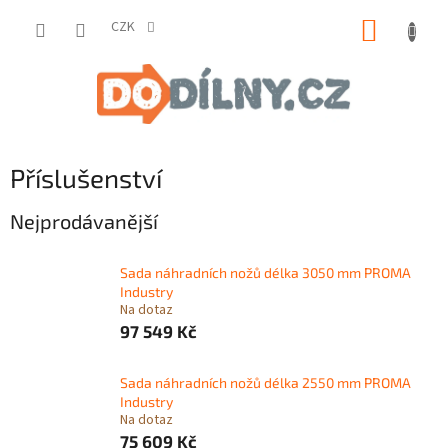
Přejít
NÁKUP
na
CZK
obsah
KOŠÍK
Příslušenství
Nejprodávanější
Sada náhradních nožů délka 3050 mm PROMA
Industry
Na dotaz
97 549 Kč
Sada náhradních nožů délka 2550 mm PROMA
Industry
Na dotaz
75 609 Kč