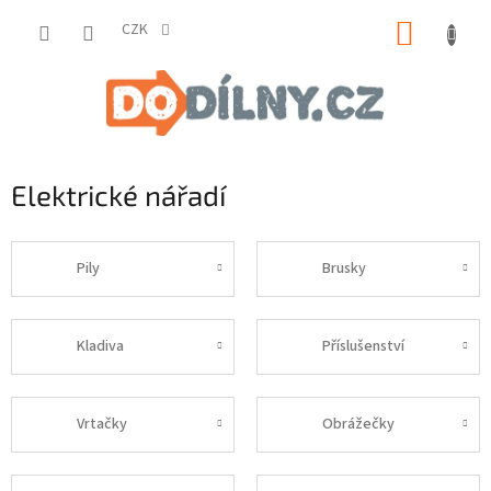
Přejít
NÁKUP
na
CZK
obsah
KOŠÍK
Elektrické nářadí
Pily
Brusky
Kladiva
Příslušenství
Vrtačky
Obrážečky