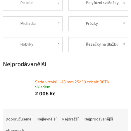
Pistole
Polyfúzní svářečky
Míchadla
Frézky
Hoblíky
Řezačky na dlažbu
Nejprodávanější
Sada vrtáků 1-13 mm 25dílů cobalt BETA
Skladem
2 006 Kč
Ř
a
Doporučujeme
Nejlevnější
Nejdražší
Nejprodávanější
z