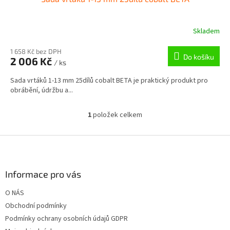
Skladem
1 658 Kč bez DPH
Do košíku
2 006 Kč
/ ks
Sada vrtáků 1-13 mm 25dílů cobalt BETA je praktický produkt pro
obrábění, údržbu a...
1
položek celkem
O
v
l
Z
á
á
d
p
a
a
Informace pro vás
c
t
í
O NÁS
í
p
Obchodní podmínky
r
v
Podmínky ochrany osobních údajů GDPR
k