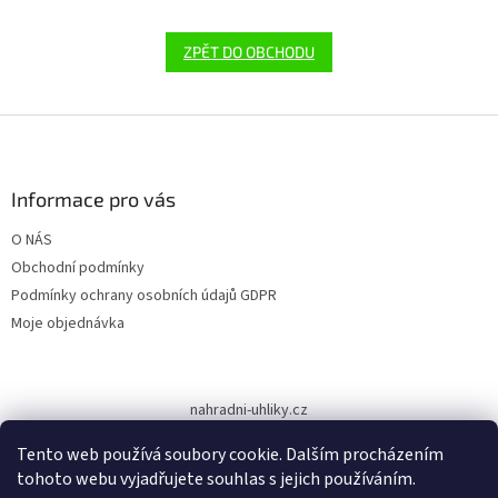
ZPĚT DO OBCHODU
Z
á
p
a
Informace pro vás
t
O NÁS
í
Obchodní podmínky
Podmínky ochrany osobních údajů GDPR
Moje objednávka
nahradni-uhliky.cz
Tento web používá soubory cookie. Dalším procházením
tohoto webu vyjadřujete souhlas s jejich používáním.