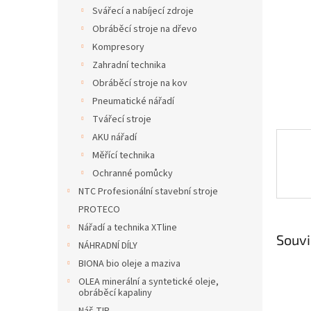
n
Svářecí a nabíjecí zdroje
e
Obráběcí stroje na dřevo
l
Kompresory
Zahradní technika
Obráběcí stroje na kov
Pneumatické nářadí
Tvářecí stroje
AKU nářadí
Měřící technika
Ochranné pomůcky
NTC Profesionální stavební stroje
PROTECO
Nářadí a technika XTline
Souvi
NÁHRADNÍ DÍLY
BIONA bio oleje a maziva
OLEA minerální a syntetické oleje,
obráběcí kapaliny