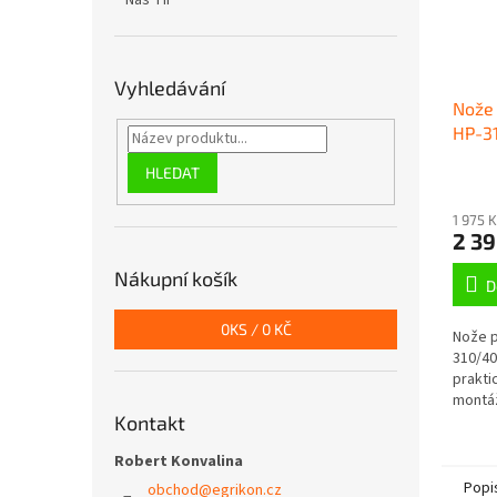
Náš TIP
Vyhledávání
Nože
HP-31
PRO
HLEDAT
1 975 
2 39
Nákupní košík
D
0
KS /
0 KČ
Nože p
310/40
prakti
montáž
Kontakt
Robert Konvalina
Popi
obchod
@
egrikon.cz