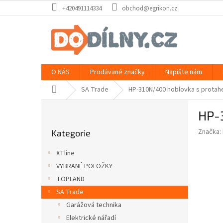
Přejít
+420491114334
obchod@egrikon.cz
na
obsah
O NÁS
Prodávané značky
Napište nám
Domů
SA Trade
HP-310N/400 hoblovka s prota
P
HP-
o
Přeskočit
s
Značka:
Kategorie
kategorie
t
r
XTline
a
VYBRANÉ POLOŽKY
n
TOPLAND
n
í
SA Trade
p
Garážová technika
a
Elektrické nářadí