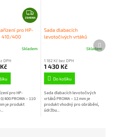
Z
ZDARMA
D
A
ařízení pro HP-
Sada dlabacích
R
, 410/400
levotočivých vrtáků
M
Další
110 mm – 175
PROMA – 12 mm
produkt
A
Skladem
Skladem
ez DPH
1 182 Kč bez DPH
 Kč
1 430 Kč
šíku
Do košíku
ízení pro HP-
Sada dlabacích levotočivých
10/400 PROMA – 110
vrtáků PROMA – 12 mm je
m je produkt
produkt vhodný pro obrábění,
..
údržbu...