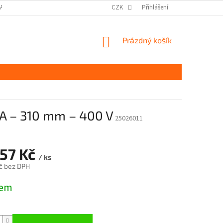
DAJŮ GDPR
MOJE OBJEDNÁVKA
CZK
Přihlášení
NÁKUPNÍ
Prázdný košík
KOŠÍK
 – 310 mm – 400 V
25026011
157 Kč
/ ks
č bez DPH
dem