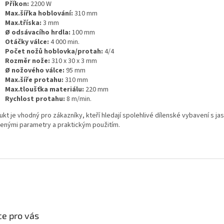
Příkon:
2200 W
Max.šířka hoblování:
310 mm
Max.tříska:
3 mm
Ø odsávacího hrdla:
100 mm
Otáčky válce:
4 000 min.
Počet nožů hoblovka/protah:
4/4
Rozměr nože:
310 x 30 x 3 mm
Ø nožového válce:
95 mm
Max.šíře protahu:
310 mm
Max.tloušťka materiálu:
220 mm
Rychlost protahu:
8 m/min.
kt je vhodný pro zákazníky, kteří hledají spolehlivé dílenské vybavení s ja
enými parametry a praktickým použitím.
e pro vás