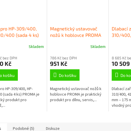
 pro HP-309/400,
Magnetický ustavovač
Dlabací z
0/400 (sada 4 ks)
nožů k hoblovce PROMA
310/400
MA
PROMA – 
Skladem
Skladem
mm
Kč bez DPH
786 Kč bez DPH
8 685 Kč b
0 Kč
951 Kč
10 509
o košíku
Do košíku
Do ko
ro HP-309/400, HP-
Magnetický ustavovač nožů k
Dlabací zař
0 (sada 4 ks) PROMA je
hoblovce PROMA je praktický
310/400, 4
cký produkt pro
produkt pro dílnu, servis,...
mm – 175 m
,...
vhodný pro.
s
Podobné (5)
Diskuze