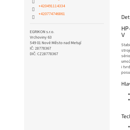
+420491114334
+420774746861
Det
HP
EGRIKON s.r.o.
V
Vrchoviny 63
549 01 Nové Město nad Metují
Stabi
IČ: 28778367
stro
DIČ: CZ28778367
séri
umož
i tvr
posu
Hla
Tec