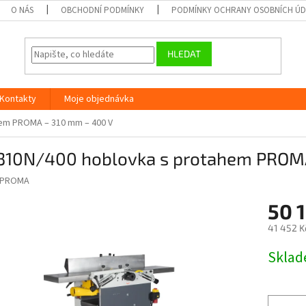
O NÁS
OBCHODNÍ PODMÍNKY
PODMÍNKY OCHRANY OSOBNÍCH Ú
HLEDAT
Kontakty
Moje objednávka
hem PROMA – 310 mm – 400 V
310N/400 hoblovka s protahem PROMA
PROMA
50 
41 452 K
Měrná
Skla
cena: