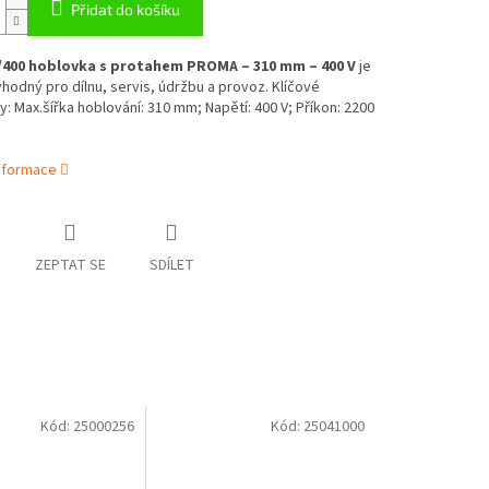
Přidat do košíku
/400 hoblovka s protahem PROMA – 310 mm – 400 V
je
hodný pro dílnu, servis, údržbu a provoz. Klíčové
: Max.šířka hoblování: 310 mm; Napětí: 400 V; Příkon: 2200
informace
ZEPTAT SE
SDÍLET
Kód:
25000256
Kód:
25041000