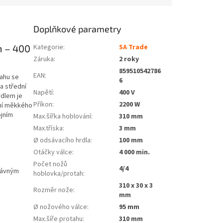
Doplňkové parametry
 – 400
Kategorie
:
SA Trade
Záruka
:
2 roky
859510542786
EAN
:
tahu se
6
a střední
Napětí
:
400 V
rdlem je
Příkon
:
2200 W
ění měkkého
ojním
Max.šířka hoblování
:
310 mm
Max.tříska
:
3 mm
Ø odsávacího hrdla
:
100 mm
Otáčky válce
:
4 000 min.
Počet nožů
4/4
rávným
hoblovka/protah
:
310 x 30 x 3
Rozměr nože
:
mm
Ø nožového válce
:
95 mm
Max.šíře protahu
:
310 mm