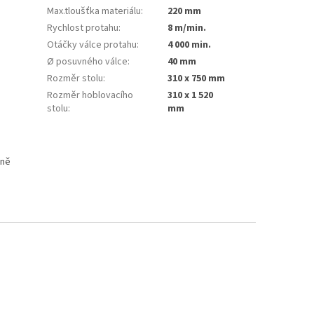
Max.tloušťka materiálu
:
220 mm
Rychlost protahu
:
8 m/min.
Otáčky válce protahu
:
4 000 min.
Ø posuvného válce
:
40 mm
Rozměr stolu
:
310 x 750 mm
Rozměr hoblovacího
310 x 1 520
stolu
:
mm
sně