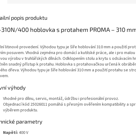
ailní popis produktu
-310N/400 hoblovka s protahem PROMA – 310 mm
lní litinové provedení. Výhodou typu je šíře hoblování 310 mm a použití pro
jním posuvem. Vhodná zejména pro domácí a kutilské práce, ale i pro malou 
ovou výrobu v truhlářských dílnách. Odklopením stolu a krytu s odsávacím h
něn snadný přístup k protahu. Hoblovka s protahovačkou určená k obráb
dého dřeva. Výhodou typu je šíře hoblování 310 mm a použití protahu se str
vem.
vní výhody
Vhodné pro dílnu, servis, montáž, údržbu i profesionální provoz.
Objednací kód 25026011 pomáhá s přesným ověřením kompatibility a sp
výběrem produktu.
hnické parametry
Napětí:
400 V