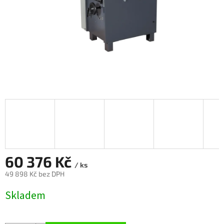
60 376 Kč
/ ks
49 898 Kč bez DPH
Měrná
Skladem
cena: