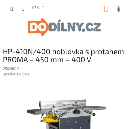
Přejít
NÁKUP
na
CZK
obsah
KOŠÍK
HP-410N/400 hoblovka s protahem
PROMA – 450 mm – 400 V
25026012
Značka:
PROMA