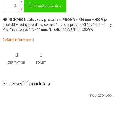
Přidat do košíku
HP-410N/400 hoblovka s protahem PROMA – 450 mm – 400 V
je
produkt vhodný pro dílnu, servis, údržbu a provoz. Klíčové parametry:
Max.šířka hoblování: 450 mm; Napětí: 400 V; Příkon: 3500 W.
Detailní informace
ZEPTAT SE
SDÍLET
Související produkty
Kód:
25041004