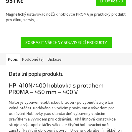
951 Kč
Do košíku
Magnetický ustavovač nožů k hoblovce PROMA je praktický produkt
pro dílnu, servis,...
ZOBRAZIT VŠECHNY SOUVISEJÍCÍ PRODUKTY
Popis
Podobné (9)
Diskuze
Detailní popis produktu
HP-410N/400 hoblovka s protahem
PROMA – 450 mm – 400 V
Motor je vybaven elektrickou brzdou - po vypnutí stroje lze
volně otáčet. Dodáváno s vodícím pravítkem a vývodem pro
odsávání. Hoblovky jsou standardně vybaveny vodicím
pravítkem a vývodem pro odsávání. Tuhá litinová konstrukce
stroje a výstupní otáčky válce se čtyřmi hoblovacími noži
zajišťují kvalitně obrobený povrch. Určena k obrábění měkkého i