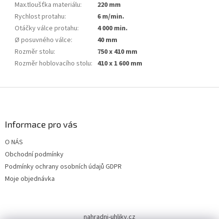
Max.tloušťka materiálu
:
220 mm
Rychlost protahu
:
6 m/min.
Otáčky válce protahu
:
4 000 min.
Ø posuvného válce
:
40 mm
Rozměr stolu
:
750 x 410 mm
Rozměr hoblovacího stolu
:
410 x 1 600 mm
Z
á
p
a
Informace pro vás
t
O NÁS
í
Obchodní podmínky
Podmínky ochrany osobních údajů GDPR
Moje objednávka
nahradni-uhliky.cz