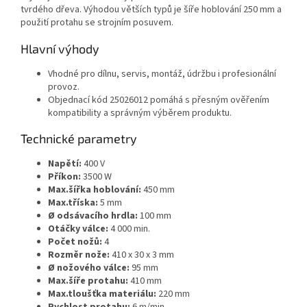
tvrdého dřeva. Výhodou větších typů je šíře hoblování 250 mm a
použití protahu se strojním posuvem.
Hlavní výhody
Vhodné pro dílnu, servis, montáž, údržbu i profesionální
provoz.
Objednací kód 25026012 pomáhá s přesným ověřením
kompatibility a správným výběrem produktu.
Technické parametry
Napětí:
400 V
Příkon:
3500 W
Max.šířka hoblování:
450 mm
Max.tříska:
5 mm
Ø odsávacího hrdla:
100 mm
Otáčky válce:
4 000 min.
Počet nožů:
4
Rozměr nože:
410 x 30 x 3 mm
Ø nožového válce:
95 mm
Max.šíře protahu:
410 mm
Max.tloušťka materiálu:
220 mm
Rychlost protahu:
6 m/min.