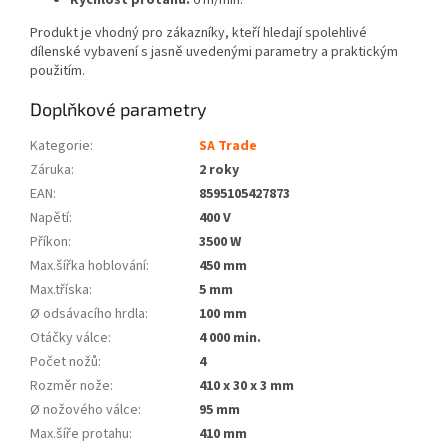
Produkt je vhodný pro zákazníky, kteří hledají spolehlivé
dílenské vybavení s jasně uvedenými parametry a praktickým
použitím.
Doplňkové parametry
Kategorie
:
SA Trade
Záruka
:
2 roky
EAN
:
8595105427873
Napětí
:
400 V
Příkon
:
3500 W
Max.šířka hoblování
:
450 mm
Max.tříska
:
5 mm
Ø odsávacího hrdla
:
100 mm
Otáčky válce
:
4 000 min.
Počet nožů
:
4
Rozměr nože
:
410 x 30 x 3 mm
Ø nožového válce
:
95 mm
Max.šíře protahu
:
410 mm