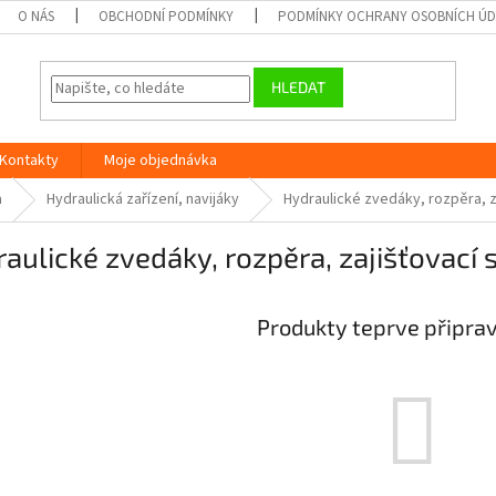
O NÁS
OBCHODNÍ PODMÍNKY
PODMÍNKY OCHRANY OSOBNÍCH Ú
HLEDAT
Kontakty
Moje objednávka
a
Hydraulická zařízení, navijáky
Hydraulické zvedáky, rozpěra, z
aulické zvedáky, rozpěra, zajišťovací 
Produkty teprve připra