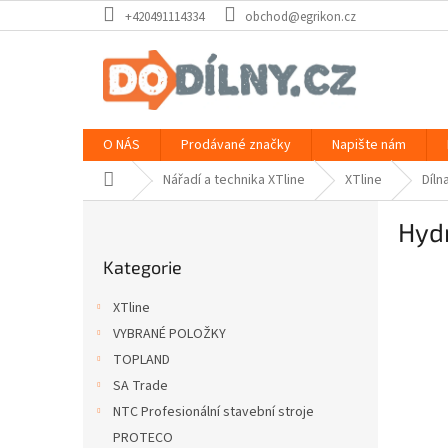
Přejít
+420491114334
obchod@egrikon.cz
na
obsah
O NÁS
Prodávané značky
Napište nám
Domů
Nářadí a technika XTline
XTline
Díln
P
Hydr
o
Přeskočit
s
Kategorie
kategorie
t
r
XTline
a
VYBRANÉ POLOŽKY
n
TOPLAND
n
í
SA Trade
p
NTC Profesionální stavební stroje
a
PROTECO