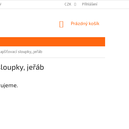
DAJŮ GDPR
MOJE OBJEDNÁVKA
CZK
Přihlášení
NÁKUPNÍ
Prázdný košík
KOŠÍK
ajišťovací sloupky, jeřáb
sloupky, jeřáb
vujeme.