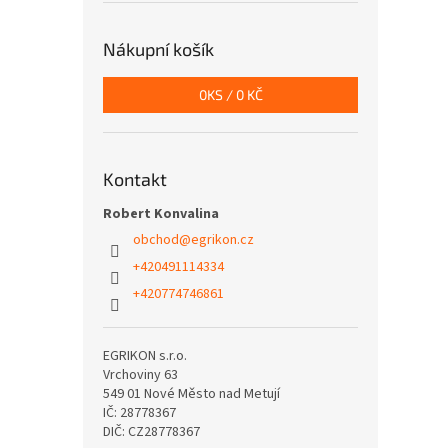
Nákupní košík
0
KS /
0 KČ
Kontakt
Robert Konvalina
obchod
@
egrikon.cz
+420491114334
+420774746861
EGRIKON s.r.o.
Vrchoviny 63
549 01 Nové Město nad Metují
IČ: 28778367
DIČ: CZ28778367