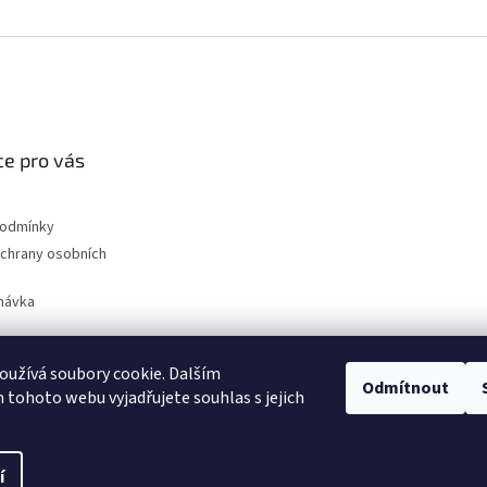
e pro vás
podmínky
chrany osobních
návka
užívá soubory cookie. Dalším
Odmítnout
nahradni-uhliky.cz
tohoto webu vyjadřujete souhlas s jejich
í
na.
Upravit nastavení cookies