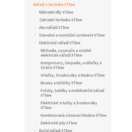
n
Nářadí a technika XTline
e
Náhradní díly XTline
l
Zahradní technika XTline
Aku nářadí XTline
Stavební a montážní sortiment XTline
Elektrické nářadí XTline
Míchadla, vysavače a ostatní
elektrické nářadí XTline
Kompresory, čerpadla, svářečky a
čističe XTline
Vrtačky, šroubováky a kladiva XTline
Brusky a leštičky XTline
Frézky, hoblíky a multifunkční nářadí
XTline
Elektrické vrtačky a šroubováky
XTline
Kombinovaná a bourací kladiva XTline
Elektrické pily XTline
Ruční nářadí XTline