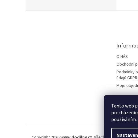
Z
á
p
a
t
Informac
í
O NÁS
Obchodní 
Podmínky o
údajů GDPR
Moje objed
Tento web po
procházením 
používáním.
Nastaven
Copyright 2026
www.dodilny.cz
. Všechna práva vyhraze