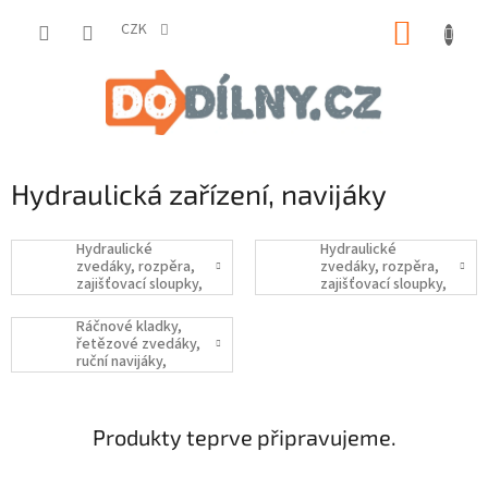
Přejít
NÁKUP
na
CZK
obsah
KOŠÍK
Hydraulická zařízení, navijáky
Hydraulické
Hydraulické
zvedáky, rozpěra,
zvedáky, rozpěra,
zajišťovací sloupky,
zajišťovací sloupky,
jeřáb
jeřáby
Ráčnové kladky,
řetězové zvedáky,
ruční navijáky,
autonavijáky
Produkty teprve připravujeme.