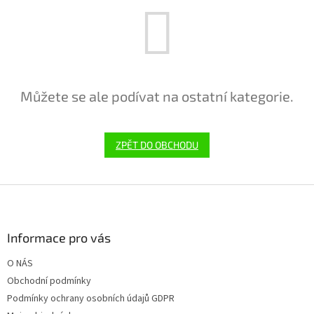
Můžete se ale podívat na ostatní kategorie.
ZPĚT DO OBCHODU
Z
á
p
a
Informace pro vás
t
O NÁS
í
Obchodní podmínky
Podmínky ochrany osobních údajů GDPR