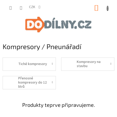
Přejít
NÁKUP
na
CZK
obsah
KOŠÍK
Kompresory / Pneunářadí
Kompresory na
Tiché kompresory
stavbu
Přenosné
kompresory do 12
litrů
Produkty teprve připravujeme.