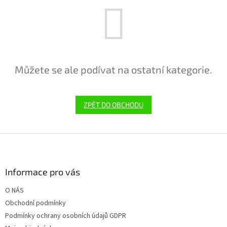
Můžete se ale podívat na ostatní kategorie.
ZPĚT DO OBCHODU
Z
á
p
a
Informace pro vás
t
O NÁS
í
Obchodní podmínky
Podmínky ochrany osobních údajů GDPR