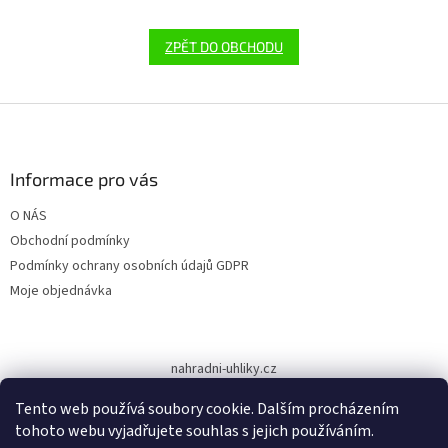
ZPĚT DO OBCHODU
Z
á
p
a
Informace pro vás
t
O NÁS
í
Obchodní podmínky
Podmínky ochrany osobních údajů GDPR
Moje objednávka
nahradni-uhliky.cz
Tento web používá soubory cookie. Dalším procházením
tohoto webu vyjadřujete souhlas s jejich používáním.