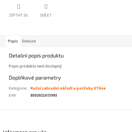
ZEPTAT SE
SDÍLET
Popis
Diskuze
Detailní popis produktu
Popis produktu není dostupný
Doplňkové parametry
Kategorie
:
Ruční zahradní nářadí a potřeby XTline
EAN
:
8592021073993
Z
á
p