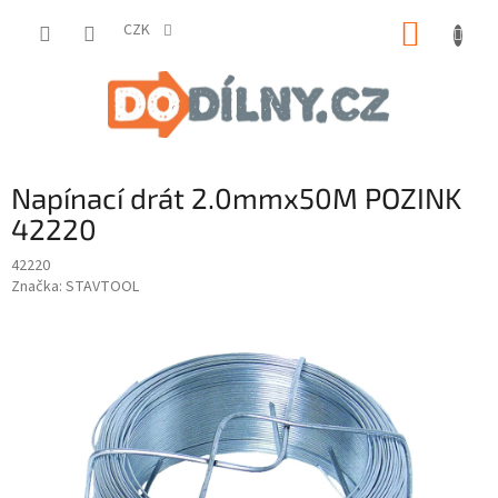
Přejít
NÁKUP
na
CZK
obsah
KOŠÍK
Napínací drát 2.0mmx50M POZINK
42220
42220
Značka:
STAVTOOL