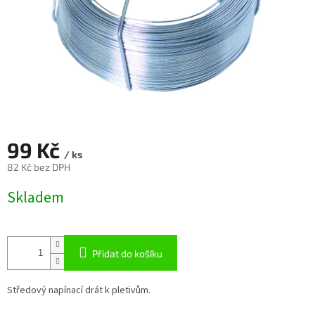
99 Kč
/ ks
82 Kč bez DPH
Měrná
Skladem
cena:
Přidat do košíku
Středový napínací drát k pletivům.