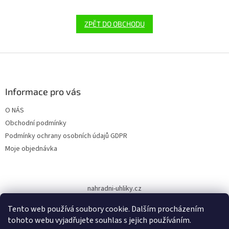
ZPĚT DO OBCHODU
Z
á
p
a
Informace pro vás
t
O NÁS
í
Obchodní podmínky
Podmínky ochrany osobních údajů GDPR
Moje objednávka
nahradni-uhliky.cz
Tento web používá soubory cookie. Dalším procházením
tohoto webu vyjadřujete souhlas s jejich používáním.