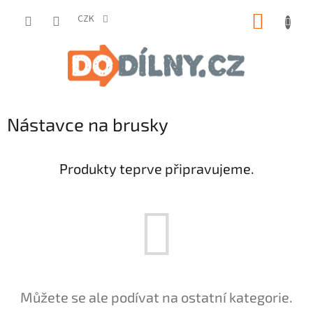
Přejít
NÁKUP
na
CZK
obsah
KOŠÍK
Nástavce na brusky
Produkty teprve připravujeme.
Můžete se ale podívat na ostatní kategorie.