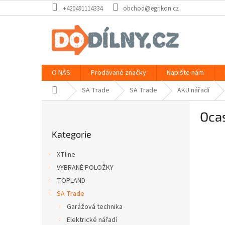
Přejít
+420491114334
obchod@egrikon.cz
na
obsah
O NÁS
Prodávané značky
Napište nám
Domů
SA Trade
SA Trade
AKU nářadí
P
Oca
o
Přeskočit
s
Kategorie
kategorie
t
r
XTline
a
VYBRANÉ POLOŽKY
n
TOPLAND
n
í
SA Trade
p
Garážová technika
a
Elektrické nářadí