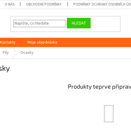
O NÁS
OBCHODNÍ PODMÍNKY
PODMÍNKY OCHRANY OSOBNÍCH Ú
HLEDAT
Kontakty
Moje objednávka
Pily
Ocasky
sky
Produkty teprve připra