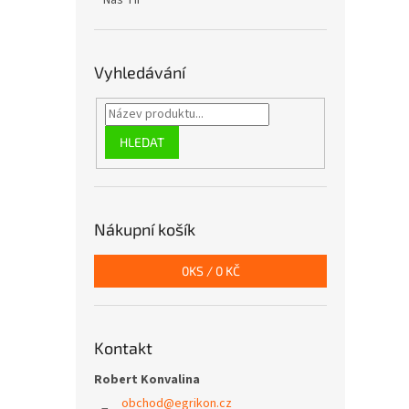
Náš TIP
Vyhledávání
HLEDAT
Nákupní košík
0
KS /
0 KČ
Kontakt
Robert Konvalina
obchod
@
egrikon.cz