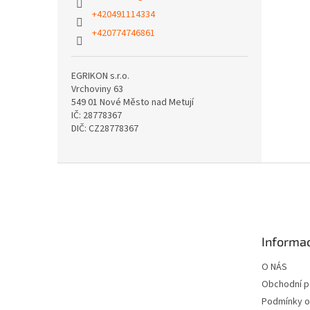
+420491114334
+420774746861
EGRIKON s.r.o.
Vrchoviny 63
549 01 Nové Město nad Metují
IČ: 28778367
DIČ: CZ28778367
Z
á
p
a
t
Informac
í
O NÁS
Obchodní 
Podmínky o