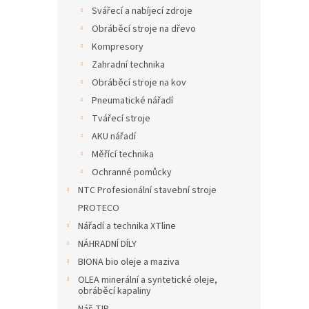
n
Svářecí a nabíjecí zdroje
e
Obráběcí stroje na dřevo
l
Kompresory
Zahradní technika
Obráběcí stroje na kov
Pneumatické nářadí
Tvářecí stroje
AKU nářadí
Měřící technika
Ochranné pomůcky
NTC Profesionální stavební stroje
PROTECO
Nářadí a technika XTline
NÁHRADNÍ DÍLY
BIONA bio oleje a maziva
OLEA minerální a syntetické oleje,
obráběcí kapaliny