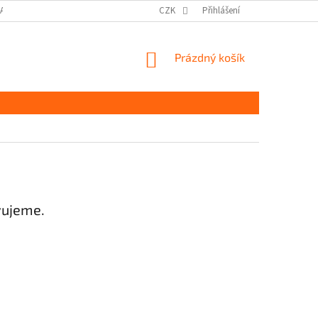
DAJŮ GDPR
MOJE OBJEDNÁVKA
CZK
Přihlášení
NÁKUPNÍ
Prázdný košík
KOŠÍK
vujeme.