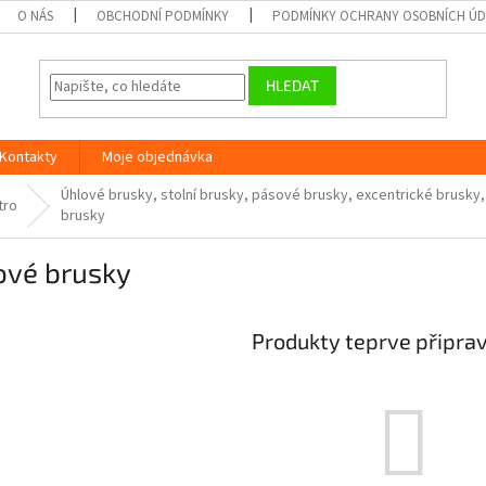
O NÁS
OBCHODNÍ PODMÍNKY
PODMÍNKY OCHRANY OSOBNÍCH Ú
HLEDAT
Kontakty
Moje objednávka
Úhlové brusky, stolní brusky, pásové brusky, excentrické brusky, 
tro
brusky
ové brusky
Produkty teprve připra