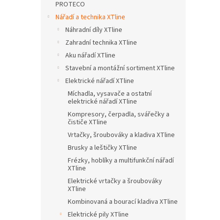
a
PROTECO
n
Nářadí a technika XTline
e
Náhradní díly XTline
l
Zahradní technika XTline
Aku nářadí XTline
Stavební a montážní sortiment XTline
Elektrické nářadí XTline
Míchadla, vysavače a ostatní
elektrické nářadí XTline
Kompresory, čerpadla, svářečky a
čističe XTline
Vrtačky, šroubováky a kladiva XTline
Brusky a leštičky XTline
Frézky, hoblíky a multifunkční nářadí
XTline
Elektrické vrtačky a šroubováky
XTline
Kombinovaná a bourací kladiva XTline
Elektrické pily XTline