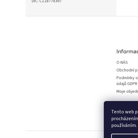
DIČ: CZ28778367
Z
á
p
a
t
Informac
í
O NÁS
Obchodní 
Podmínky o
údajů GDPR
Moje objed
Tento web po
procházením 
používáním.