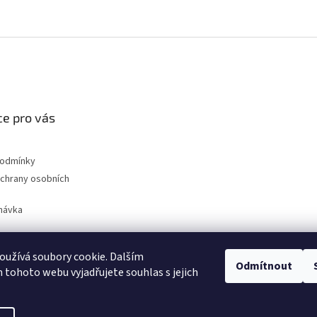
e pro vás
podmínky
chrany osobních
návka
užívá soubory cookie. Dalším
Odmítnout
nahradni-uhliky.cz
tohoto webu vyjadřujete souhlas s jejich