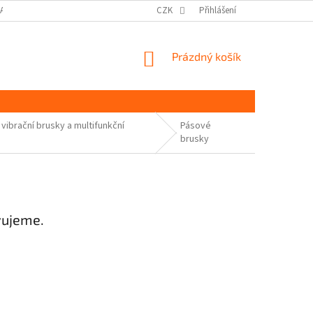
DAJŮ GDPR
MOJE OBJEDNÁVKA
CZK
Přihlášení
NÁKUPNÍ
Prázdný košík
KOŠÍK
vibrační brusky a multifunkční
Pásové
brusky
vujeme.