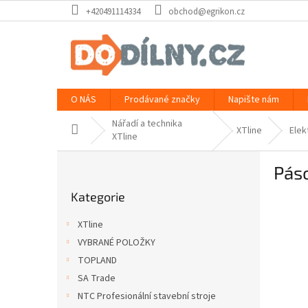
Přejít
+420491114334
obchod@egrikon.cz
na
obsah
O NÁS
Prodávané značky
Napište nám
Nářadí a technika
Domů
XTline
Elek
XTline
P
Pás
o
Přeskočit
s
Kategorie
kategorie
t
r
XTline
a
VYBRANÉ POLOŽKY
n
TOPLAND
n
í
SA Trade
p
NTC Profesionální stavební stroje