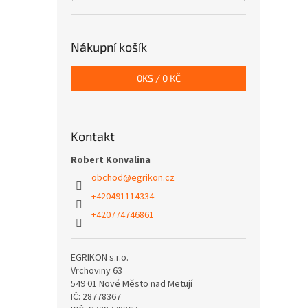
Nákupní košík
0
KS /
0 KČ
Kontakt
Robert Konvalina
obchod
@
egrikon.cz
+420491114334
+420774746861
EGRIKON s.r.o.
Vrchoviny 63
549 01 Nové Město nad Metují
IČ: 28778367