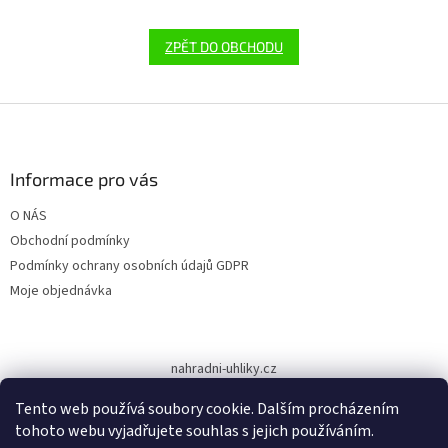
ZPĚT DO OBCHODU
Z
á
p
a
Informace pro vás
t
O NÁS
í
Obchodní podmínky
Podmínky ochrany osobních údajů GDPR
Moje objednávka
nahradni-uhliky.cz
Tento web používá soubory cookie. Dalším procházením
tohoto webu vyjadřujete souhlas s jejich používáním.