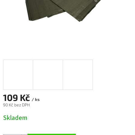
109 Kč
/ ks
90 Kč bez DPH
Měrná
Skladem
cena: