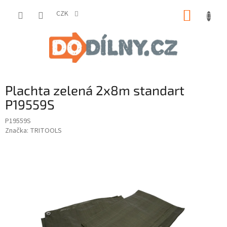
Přejít
NÁKUP
na
CZK
obsah
KOŠÍK
Plachta zelená 2x8m standart
P19559S
P19559S
Značka:
TRITOOLS