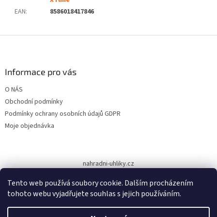
XTline
EAN
:
8586018417846
Z
á
p
a
Informace pro vás
t
O NÁS
í
Obchodní podmínky
Podmínky ochrany osobních údajů GDPR
Moje objednávka
nahradni-uhliky.cz
Tento web používá soubory cookie. Dalším procházením
tohoto webu vyjadřujete souhlas s jejich používáním.
Vytvořil Shoptet