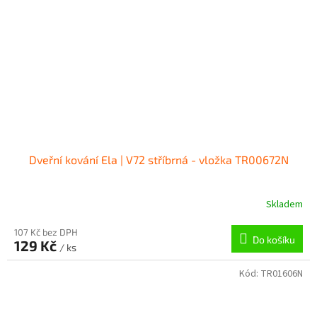
Dveřní kování Ela | V72 stříbrná - vložka TR00672N
Skladem
107 Kč bez DPH
Do košíku
129 Kč
/ ks
Kód:
TR01606N