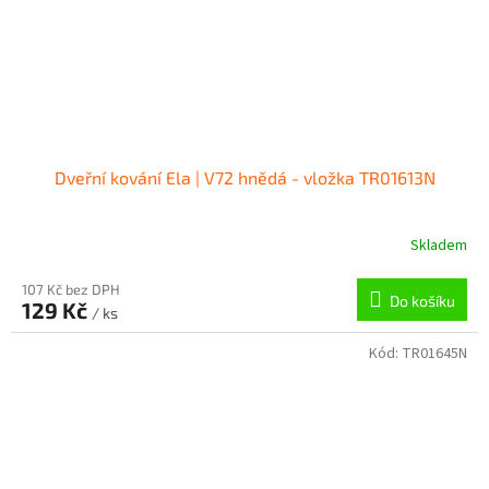
Dveřní kování Ela | V72 hnědá - vložka TR01613N
Skladem
107 Kč bez DPH
Do košíku
129 Kč
/ ks
Kód:
TR01645N