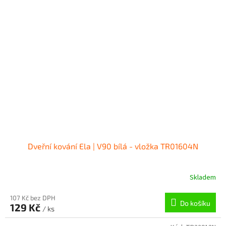
Dveřní kování Ela | V90 bílá - vložka TR01604N
Skladem
107 Kč bez DPH
Do košíku
129 Kč
/ ks