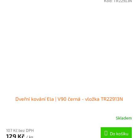
Kód:
TR22913N
Dveřní kování Ela | V90 černá - vložka TR22913N
Skladem
107 Kč bez DPH
Do košíku
129 Kč
/ ks