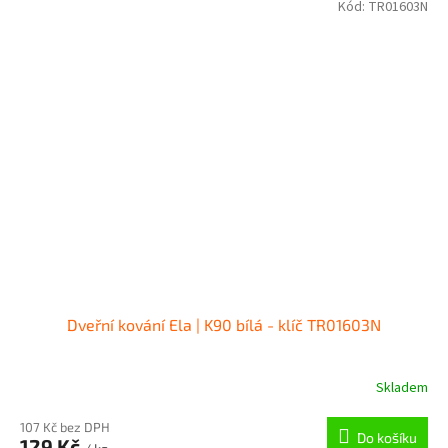
Kód:
TR01603N
Dveřní kování Ela | K90 bílá - klíč TR01603N
Skladem
107 Kč bez DPH
Do košíku
129 Kč