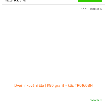
/ ks
Kód:
TR01608N
Dveřní kování Ela | K90 grafit - klíč TR01608N
Skladem