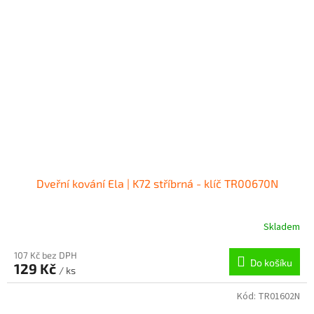
Dveřní kování Ela | K72 stříbrná - klíč TR00670N
Skladem
107 Kč bez DPH
Do košíku
129 Kč
/ ks
Kód:
TR01602N