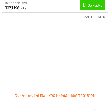
107 Kč bez DPH
Do košíku
129 Kč
/ ks
Kód:
TR01610N
Dveřní kování Ela | K90 hnědá - klíč TR01610N