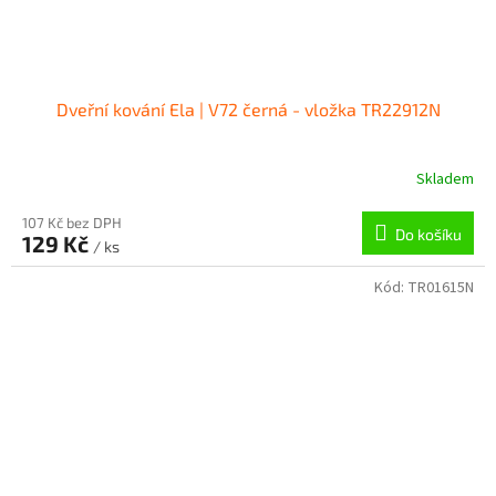
Dveřní kování Ela | V72 černá - vložka TR22912N
Skladem
107 Kč bez DPH
Do košíku
129 Kč
/ ks
Kód:
TR01615N