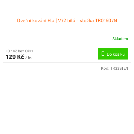
Dveřní kování Ela | V72 bílá - vložka TR01607N
Skladem
107 Kč bez DPH
Do košíku
129 Kč
/ ks
Kód:
TR22912N