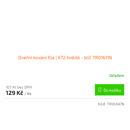
Dveřní kování Ela | K72 hnědá - klíč TR01611N
Skladem
107 Kč bez DPH
Do košíku
129 Kč
/ ks
Kód:
TR01647N