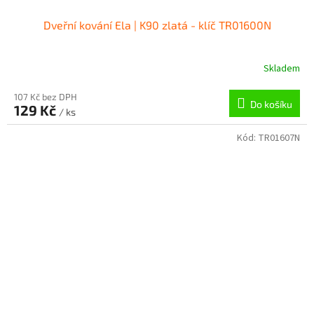
Dveřní kování Ela | K90 zlatá - klíč TR01600N
Skladem
107 Kč bez DPH
Do košíku
129 Kč
/ ks
Kód:
TR01607N