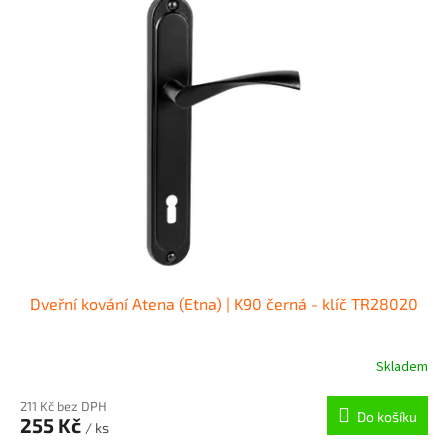
r
p
o
i
d
s
u
p
k
r
t
o
ů
d
u
k
t
ů
Dveřní kování Atena (Etna) | K90 černá - klíč TR28020
Skladem
211 Kč bez DPH
Do košíku
255 Kč
/ ks