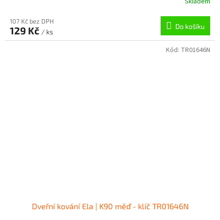
Skladem
107 Kč bez DPH
Do košíku
129 Kč
/ ks
Kód:
TR01646N
Dveřní kování Ela | K90 měď - klíč TR01646N