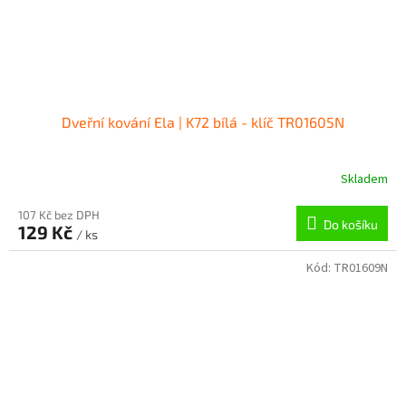
Dveřní kování Ela | K72 bílá - klíč TR01605N
Skladem
107 Kč bez DPH
Do košíku
129 Kč
/ ks
Kód:
TR01609N