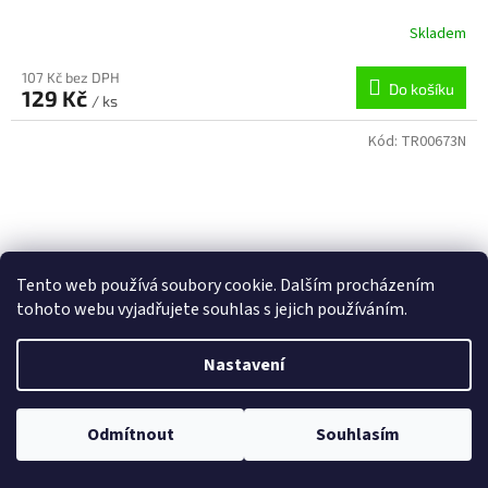
Skladem
107 Kč bez DPH
Do košíku
129 Kč
/ ks
Kód:
TR00673N
Tento web používá soubory cookie. Dalším procházením
tohoto webu vyjadřujete souhlas s jejich používáním.
Nastavení
Odmítnout
Souhlasím
Dveřní kování Ela | V90 stříbrná - vložka TR00673N