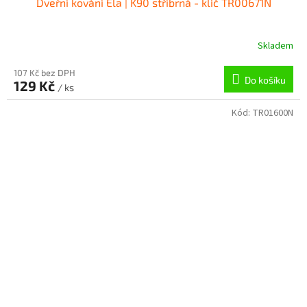
Dveřní kování Ela | K90 stříbrná - klíč TR00671N
Skladem
107 Kč bez DPH
Do košíku
129 Kč
/ ks
Kód:
TR01600N