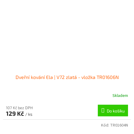
Dveřní kování Ela | V72 zlatá - vložka TR01606N
Skladem
107 Kč bez DPH
Do košíku
129 Kč
/ ks
Kód:
TR01604N