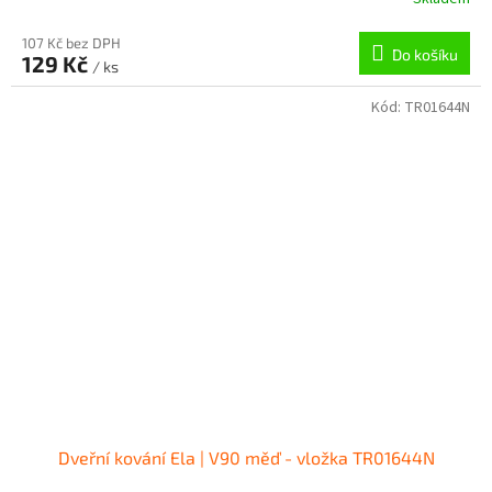
107 Kč bez DPH
Do košíku
129 Kč
/ ks
Kód:
TR01644N
Dveřní kování Ela | V90 měď - vložka TR01644N