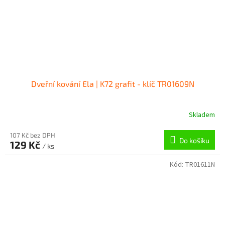
Dveřní kování Ela | K72 grafit - klíč TR01609N
Skladem
107 Kč bez DPH
Do košíku
129 Kč
/ ks
Kód:
TR01611N