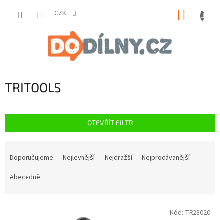
Přejít
NÁKUP
na
CZK
obsah
KOŠÍK
TRITOOLS
OTEVŘÍT FILTR
Ř
a
Doporučujeme
Nejlevnější
Nejdražší
Nejprodávanější
z
e
Abecedně
n
í
V
p
Kód:
TR28020
ý