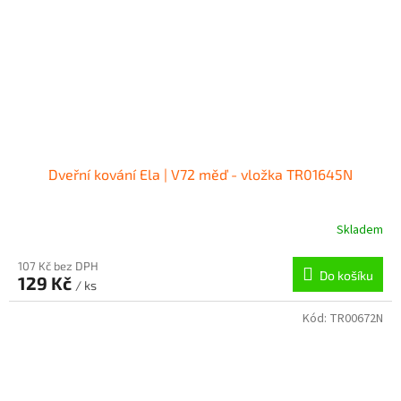
Dveřní kování Ela | V72 měď - vložka TR01645N
Skladem
107 Kč bez DPH
Do košíku
129 Kč
/ ks
Kód:
TR00672N