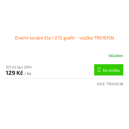
Dveřní kování Ela | V72 grafit - vložka TR01615N
Skladem
107 Kč bez DPH
Do košíku
129 Kč
/ ks
Kód:
TR01613N