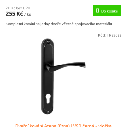
211 Kč bez DPH
Do košíku
255 Kč
/ ks
Kompletní kování na jedny dveře včetně spojovacího materiálu.
Kód:
TR28022
Dveřní kování Atena (Etna) | V90 černá - vložka