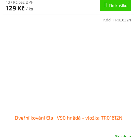
107 Kč bez DPH
Do košíku
129 Kč
/ ks
Kód:
TR01612N
Dveřní kování Ela | V90 hnědá - vložka TR01612N
Skladem