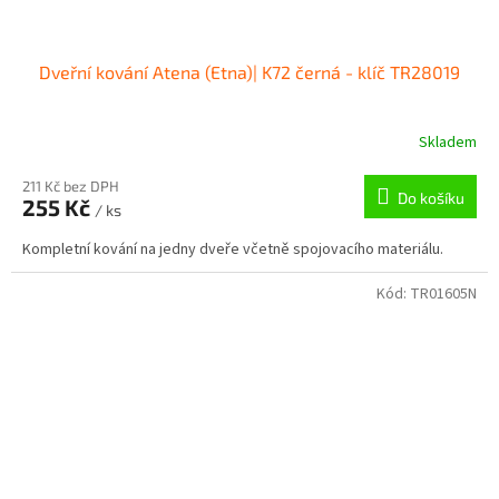
Dveřní kování Atena (Etna)| K72 černá - klíč TR28019
Skladem
211 Kč bez DPH
Do košíku
255 Kč
/ ks
Kompletní kování na jedny dveře včetně spojovacího materiálu.
Kód:
TR01605N