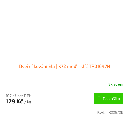
Dveřní kování Ela | K72 měď - klíč TR01647N
Skladem
107 Kč bez DPH
Do košíku
129 Kč
/ ks
Kód:
TR00670N